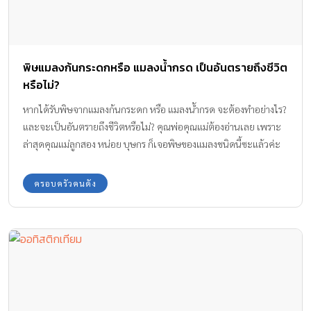
พิษแมลงก้นกระดกหรือ แมลงน้ำกรด เป็นอันตรายถึงชีวิต
หรือไม่?
หากได้รับพิษจากแมลงก้นกระดก หรือ แมลงน้ำกรด จะต้องทำอย่างไร?
และจะเป็นอันตรายถึงชีวิตหรือไม่? คุณพ่อคุณแม่ต้องอ่านเลย เพราะ
ล่าสุดคุณแม่ลูกสอง หน่อย บุษกร ก็เจอพิษของแมลงชนิดนี้ซะแล้วค่ะ
ครอบครัวคนดัง