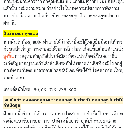
ทำนายฝันกันดีกว่าว่า ถ้าคุณฝันแบบนี้ แล้วแน่ใจว่าเป็นนิมิตของคุณ
แล้วนั้น จะมีความหมายว่าอย่างไร ในบทความนี้ขอยกการตีความ
หมายในเรื่อง ความฝันเกี่ยวกับการคลอดลูก ฝันว่าคลอดลูกแฝด มา
ฝากกัน
ฝันว่าคลอดลูกแฝด
หากฝันว่าท้องลูกแฝด ทำนายได้ว่า ช่วงนี้จะมีผู้ใหญ่ยื่นมือมาให้การ
ช่วยเหลือเกื้อกูล การงานจะได้รับการโปรโมท เลื่อนขั้นเลื่อนตำแหน่ง
สูงขึ้น
การลงุทนทำธุรกิจให้ระวังมิตรรักจะแปรพักตร์เป็นอย่างอื่น
ระวังสัญชาตญาณกล้าได้กล้าเสียจะทำให้พลาดท่าเสียที จะมีโชคอยู่
ทางทิศตะวันตก มาจากคนผิวสองสีมีเกณฑ์จะได้รับโชคลาภก้อนใหญ่
จากต่างแดน
เลขเด็ดนำโชค :
90, 63, 023, 239, 360
ฝันเห็นตัวเองคลอดลูก ฝันว่าคลอดลูก ฝันว่าจะไปคลอดลูก ฝันว่าให้
กำเนิดลูก
ฝันแบบนี้ ทำนายได้ว่า การงานจะประสบความสำเร็จเป็นอย่างดี แต่
จะต้องแบกรับภาระมากกว่าปกติ เหนื่อยกว่าปกติสักหน่อย แต่จะ
ประสบความสำเร็จตามที่หวังไว้แน่นอน ช่วงนี้มีโอกาสเจ็บไข้ได้ป่วย