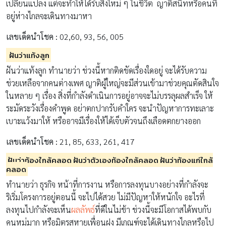
เปลี่ยนแปลง แต่จะทำให้ได้รับสิ่งใหม่ ๆ ในชีวิต ญาติสนิทหรือคนที่
อยู่ห่างไกลจะเดินทางมาหา
เลขเด็ดนำโชค :
02,60, 93, 56, 005
ฝันว่าแท้งลูก
ฝันว่าแท้งลูก ทำนายว่า ช่วงนี้หากติดขัดเรื่องใดอยู่ จะได้รับความ
ช่วยเหลือจากคนต่างเพศ ญาติผู้ใหญ่จะมีส่วนเข้ามาช่วยคุณตัดสินใจ
ในหลาย ๆ เรื่อง สิ่งที่กำลังดำเนินการอยู่อาจจะไม่บรรลุผลสำเร็จ ให้
ระมัดระวังเรื่องคำพูด อย่าตกปากรับคำใคร จะนำปัญหาการทะเลาะ
เบาะแว้งมาให้ หรืออาจมีเรื่องให้ได้เจ็บตัวจนถึงเลือดตกยางออก
เลขเด็ดนำโชค :
21, 85, 633, 261, 417
ฝันว่าท้องใกล้คลอด ฝันว่าตัวเองท้องใกล้คลอด ฝันว่าท้องแก่ใกล้
คลอด
ทำนายว่า ธุรกิจ หน้าที่การงาน หรือการลงทุนบางอย่างที่กำลังจะ
ริเริ่มโครงการอยู่ตอนนี้ จะไปได้สวย ไม่มีปัญหาให้หนักใจ อะไรที่
ลงทุนไปกำลังจะเห็น
ผลลัพธ์
ที่ดีในไม่ช้า ช่วงนี้จะมีโอกาสได้พบกับ
คนหมู่มาก หรือมิตรสหายเพื่อนฝูง มีเกณฑ์จะได้เดินทางไกลหรือไป