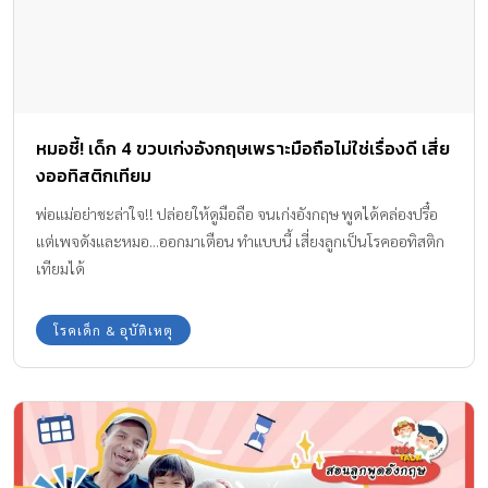
หมอชี้! เด็ก 4 ขวบเก่งอังกฤษเพราะมือถือไม่ใช่เรื่องดี เสี่ย
งออทิสติกเทียม
พ่อแม่อย่าชะล่าใจ!! ปล่อยให้ดูมือถือ จนเก่งอังกฤษ พูดได้คล่องปรื๋อ
แต่เพจดังและหมอ...ออกมาเตือน ทำแบบนี้ เสี่ยงลูกเป็นโรคออทิสติก
เทียมได้
โรคเด็ก & อุบัติเหตุ