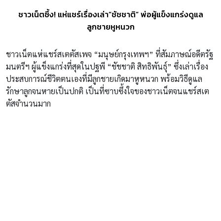
ชาวเน็ตซึ้ง! แห่แชร์เรื่องเล่า”ชัชชาติ” พ่อผู้แข็งแกร่งดูแล
ลูกชายหูหนวก
ชาวเน็ตแห่แชร์สเตตัสเพจ “มนุษย์กรุงเทพฯ” ที่สัมภาษณ์อดีตรัฐ
มนตรีฯ ผู้แข็งแกร่งที่สุดในปฐพี “ชัชชาติ สิทธิพันธุ์” ซึ่งเล่าเรื่อง
ประสบการณ์ชีวิตตนเองที่มีลูกชายเกิดมาหูหนวก พร้อมวิธีดูแล
รักษาลูกจนหายเป็นปกติ เป็นที่ซาบซึ้งใจของชาวเน็ตจนแชร์สเต
ตัสจำนวนมาก
สเตตัสดังกล่าวระบุว่า
“ลูกชายของผมเกิดเมื่อปี 2000 ร่างกายภายนอกของเขาปกติดี
กระทั่งวันหนึ่งมีคนทักว่า ทำไมเรียกแล้วไม่หัน พออายุหนึ่งขวบ
กว่าๆ ผมตัดสินใจพาไปตรวจ พยาบาลบอกผลว่า ลูกชายของผมหู
หนวก เคยเห็นเด็กหูหนวกส่งภาษามือ แต่ไม่คิดว่าจะเจอกับตัวเอง
เป็นวินาทีเปลี่ยนชีวิตเลย ตอนนั้นผมตกใจ นั่งร้องไห้ สงสารลูกว่า