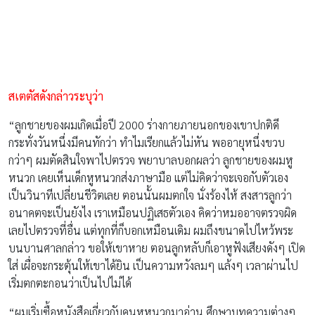
อนาคตจะเป็นยังไง เราเหมือนปฏิเสธตัวเอง คิดว่าหมออาจตรวจผิด
เลยไปตรวจที่อื่น แต่ทุกที่ก็บอกเหมือนเดิม ผมถึงขนาดไปไหว้พระ
บนบานศาลกล่าว ขอให้เขาหาย ตอนลูกหลับก็เอาหูฟังเสียงดังๆ เปิด
ใส่ เผื่อ
จะกระตุ้นให้เขาได้ยิน เป็นความหวังลมๆ แล้งๆ เวลาผ่านไป
เริ่มตกตะกอนว่าเป็นไปไม่ได้
“ผมเริ่มซื้อหนังสือเกี่ยวกับคนหูหนวกมาอ่าน ศึกษาบทความต่างๆ
ทางเลือกมีทั้งการฝึกใช้ภาษามือ แต่คนอื่นสื่อสารด้วยยาก สังคมก็จะ
แคบ หรือใช้เครื่องช่วยฟัง ซึ่งเหมาะกับคนที่มีการได้ยินเหลืออยู่บ้าง
หรือวิธีอ่านปาก ซึ่งก็ต้องใช้พร้อมเครื่องช่วยฟัง แต่ลูกของผมหูหนวก
สนิทเลย อีกทางคือ การผ่าตัดประสาทหูเทียม สิบกว่าปีที่แล้วเมือง
ไทยมีอยู่บ้าง แต่เด็กที่ผ่ามักไม่ประสบความสำเร็จ คือพูดไม่ได้ แต่ผม
คิดว่าถ้าทำสำเร็จ เขาจะสื่อสารกับคนทั่วไปได้เลย ผมเลยเลือกทางนี้
“ประเทศที่ผ่าตัดได้เยอะคือ ออสเตรเลีย ผมติดต่อไปหาหมอคนหนึ่ง
เขาผ่ามานับพันคน บินไปคุยอยู่สองครั้ง แล้วถึงพาลูกไปตรวจ พอรู้
ผลว่าผ่าได้ ตอนนั้นผมเป็นอาจารย์ เลยสอบเอาทุนจากรัฐบาล
ออสเตรเลียไปทำวิจัย แล้วพาลูกไปผ่าเมื่อเดือนธันวาคม 2002 ใช้
เวลาแค่ 2 ชั่วโมง แต่สิ่งสำคัญกว่านั้น คือเราต้องฝึกให้เขาเข้าใจเครื่อง