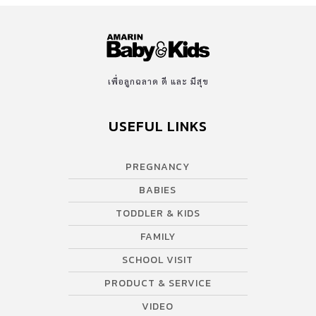
TODDLER & KIDS
FAMILY
SCHOOL VISIT
PRODUCT & SERVICE
VIDEO
AWARDS
SUPPORT
Contact US
บริษัท เอเอ็มอี อิมเมจิเนทีฟ จำกัด
ในเครือ บริษัท อมรินทร์ คอร์เปอเรชั่นส์ จำกัด (มหาชน)
Tel : 0-2422-9999 ต่อ 4510
สนใจลงโฆษณากับเว็บไซต์ Amarin Baby&Kids
Tel : 02-422-9999 ต่อ 4775