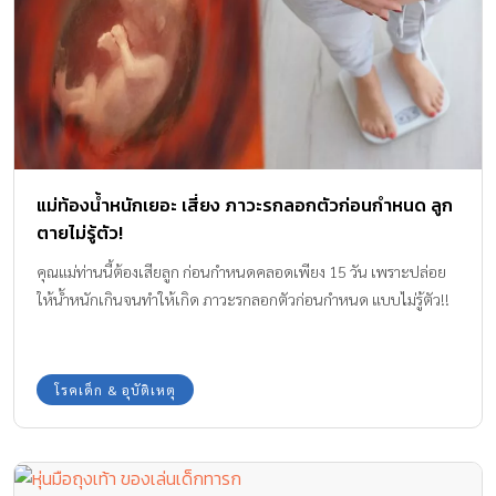
โรคเด็ก & อุบัติเหตุ
“หุ่นมือถุงเท้า” ของเล่นเด็กทารก ฝึกลูกทั้งฉลาดทั้งสนุก
เล่นถุงเท้า เป็นความสนุกอย่างหนึ่งของเบบี๋และยิ่งสนุกมากขึ้นอีกเมื่อ