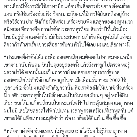
นี้ ปกติประสาทหูชั้นในมีลักษณะเป็นก้นหอย มีขนๆ อยู่ พอได้ยิน
เสียง ขนก็สั่น แล้วเปลี่ยนเป็นกระแสไฟฟ้าไปกระตุ้นสมอง แต่ลูกของ
ผมไม่มี เลยใส่ขดลวดไฟฟ้าไปแทน เวลาพูดจะเหมือนที่เราพูดกัน แต่
เขาจะได้ยินอีกแบบ สมมุติคำว่า พ่อ เขาก็จะได้ยินเป็น ตื๊ด ตื๊ด ตื๊ด
“หลังจากผ่าตัด ช่วงแรกเขาไม่พูดเลย เราก็เครียด ไม่รู้ว่ามาถูกทาง
หรือเปล่า ถ้าผิดก็ไม่รู้จะกลับไปยังไง การผ่าก็ไปทำลายของเดิม
ทั้งหมด ตอนนั้นพ่อแม่ต้องฝึกอาทิตย์ละ 3 ชั่วโมง เพื่อกลับมาฝึกลูก
24 ชั่วโมงที่บ้าน หลังหกเดือนเขาก็เริ่มพูดได้ เครื่องมีความละเอียดไม่
เท่าหูคน ผมเลยเลือกฝึกภาษาอังกฤษเพราะวรรณยุกต์ไม่เยอะ อีก
อย่างความรู้บนโลกนี้ส่วนใหญ่เป็นภาษาอังกฤษ ถ้าเขาพูดได้ อนาคต
คงเรียนภาษาไทยได้ หลังจากนั้นเขากลับมาอยู่โรงเรียนอินเตอร์ พูด
อังกฤษได้ พูดไทยได้นิดหน่อย เป็นเด็กหูหนวกหนึ่งในไม่กี่คนที่เรียน
โรงเรียนคนปกติได้
“การมีลูกเป็นคนพิเศษ ทำให้ผมโฟกัสขึ้น ชีวิตเรามุ่งกับเขาเป็นหลัก
ผมต้องดูแลสุขภาพตัวเองให้ดี เพื่อที่จะอยู่กับเขาให้นานที่สุด เราอยู่
เพื่อเขา ตอนนี้ลูกผมอายุ 15 เขาเข้าใจ รับได้ คุยกับเพื่อนได้ ด่ากันได้