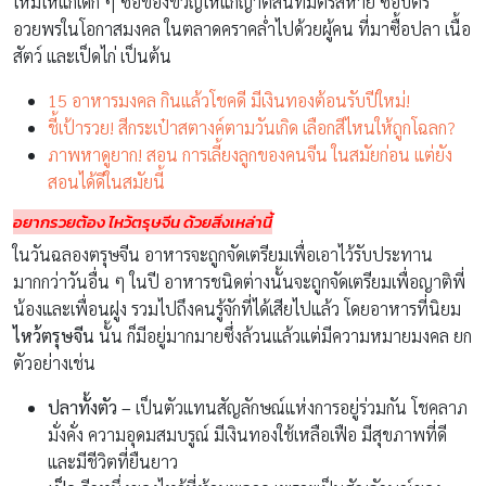
ใหม่ให้แก่เด็ก ๆ ซื้อของขวัญให้แก่ญาติสนิทมิตรสหาย ซื้อบัตร
อวยพรในโอกาสมงคล ในตลาดคราคล่ำไปด้วยผู้คน ที่มาซื้อปลา เนื้อ
สัตว์ และเป็ดไก่ เป็นต้น
15 อาหารมงคล กินแล้วโชคดี มีเงินทองต้อนรับปีใหม่!
ชี้เป้ารวย! สีกระเป๋าสตางค์ตามวันเกิด เลือกสีไหนให้ถูกโฉลก?
ภาพหาดูยาก! สอน การเลี้ยงลูกของคนจีน ในสมัยก่อน แต่ยัง
สอนได้ดีในสมัยนี้
อยากรวยต้อง ไหว้ตรุษจีน ด้วยสิ่งเหล่านี้
ในวันฉลองตรุษจีน อาหารจะถูกจัดเตรียมเพื่อเอาไว้รับประทาน
มากกว่าวันอื่น ๆ ในปี อาหารชนิดต่างนั้นจะถูกจัดเตรียมเพื่อญาติพี่
น้องและเพื่อนฝูง รวมไปถึงคนรู้จักที่ได้เสียไปแล้ว โดยอาหารที่นิยม
ไหว้ตรุษจีน
นั้น ก็มีอยู่มากมายซึ่งล้วนแล้วแต่มีความหมายมงคล ยก
ตัวอย่างเช่น
ปลาทั้งตัว –
เป็นตัวแทนสัญลักษณ์แห่งการอยู่ร่วมกัน โชคลาภ
มั่งคั่ง ความอุดมสมบรูณ์ มีเงินทองใช้เหลือเฟือ มีสุขภาพที่ดี
และมีชีวิตที่ยืนยาว