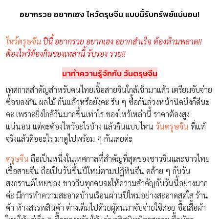
อยากรวย อยากเฮง ไหว้ตรุษจีน แบบนี้รับทรัพย์แน่นอน!
ไหว้ตรุษจีน
ปีนี้ อยากรวย อยากเฮง อยากสำเร็จ ต้องห้ามพลาด!!
ต้องไหว้ต้องกินของเหล่านี้ รับรอง รวย!!
มาทำความรู้จักกับ วันตรุษจีน
เทศกาลสำคัญสำหรับคนไทยเชื้อสายจีนใกล้เข้ามาแล้ว เตรียมจับจ่าย
ซื้อของกิน ผลไม้ กันแล้วหรือยังคะ รีบ ๆ ซื้อกันล่วงหน้านิดนึงก็ดีนะ
คะ เพราะยิ่งใกล้วันมากขึ้นเท่าไร ของไหว้เหล่านี้ ราคาต้องสูง
แน่นอน แต่จะต้องไหว้อะไรบ้าง แล้วกินแบบไหน
วันตรุษจีน
ที่แท้
จริงแล้วคืออะไร มาดูไปพร้อม ๆ กันเลยค่ะ
ตรุษจีน
ถือเป็นหนึ่งในเทศกาลที่สำคัญที่สุดของชาวจีนและชาวไทย
เชื้อสายจีน ถือเป็นวันขึ้นปีใหม่ตามปฎิทินจีน คล้าย ๆ กับวัน
สงกรานต์ไทยของ ชาวจีนทุกคนจะให้ความสำคัญกับวันนี้อย่างมาก
ค่ะ มีการทำความสะอาดบ้านเรือนผ่านปีใหม่อย่างสะอาดสดใส ร้าน
ค้า ห้างสรรพสินค้า ต่างเต็มไปด้วยผู้คนมาจับจ่ายใช้สอย ซื้อเสื้อผ้า