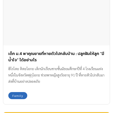
เด็ก ม.4 พาคุณยายที่หายตัวไปกลับบ้าน : ปลูกฝังให้ลูก “มี
น้ำใจ” ได้อย่างไร
ฮิโรโตะ คิตะโอกะ เด็กนักเรียนชายชั้นมัธยมศึกษาปีที่ 4 โรงเรียนแห่ง
หนึ่งในจังหวัดฟุกุโอกะ ช่วยพาหญิงสูงวัยอายุ 91 ปี ที่หายตัวไปกลับมา
ส่งที่บ้านอย่างปลอดภัย
Family