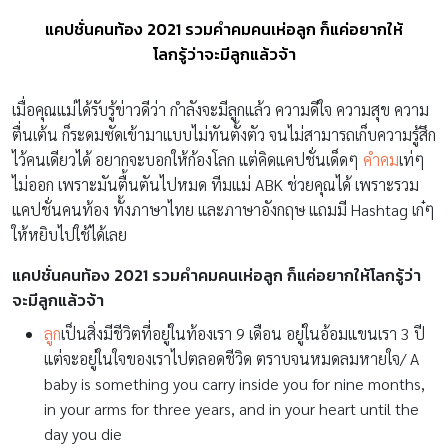
แคปชั่นคนท้อง 2021 รวมคำคมคนเห่อลูก ก็แค่อยากให้
โลกรู้ว่าจะมีลูกแล้วจ้า
เมื่อคุณแม่ได้รับรู้ข่าวดีว่า กำลังจะมีลูกแล้ว ความดีใจ ความสุข ความ
ตื่นเต้น ก็ระดมซัดเข้ามาแบบไม่ทันตั้งตัว จนไม่สามารถเก็บความรู้สึก
ไว้คนเดียวได้ อยากจะบอกให้ก้องโลก แต่คิดแคปชั่นเด็ดๆ
คำคม
เท่ๆ
ไม่ออก เพราะมันตื้นตันไปหมด ทีมแม่ ABK ช่วยคุณได้ เพราะรวม
แคปชั่นคนท้อง ทั้งภาษาไทย และภาษาอังกฤษ แถมมี Hashtag เก๋ๆ
ให้หยิบไปใช้ได้เลย
แคปชั่นคนท้อง 2021 รวมคำคมคนเห่อลูก ก็แค่อยากให้โลกรู้ว่า
จะมีลูกแล้วจ้า
ลูก
เป็นสิ่งมีชีวิตที่อยู่ในท้องเรา 9 เดือน อยู่ในอ้อมแขนเรา 3 ปี
แต่จะอยู่ในใจของเราไปตลอดชีวิด ตราบจนหมดลมหายใจ/ A
baby is something you carry inside you for nine months,
in your arms for three years, and in your heart until the
day you die