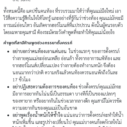
ทั้งหมดนี้คือ แคปชั่นคนท้อง ที่รวบรวมมาให้ว่าที่คุณแม่มือใหม่ เอา
ไว้สื่อความรู้สึกในใจให้โลกรู้ และอย่างที่รู้กันว่าช่วงท้อง คุณแม่มักจะมี
อารมณ์อ่อนไหว อันเกิดจากฮอร์โมนส์ที่แปรปรวน ดังนั้นผู้คนรอบตัว
โดยเฉพาะคุณสามี ต้องระมัดระวังคำพูดที่จะทำให้คุณแม่น้อยใจ
คำพูดที่สามีห้ามพูดช่วงภรรยาตั้งครรภ์
อย่าบอกว่าคนท้องเอาแต่นอน
ในช่วงแรกๆ ของการตั้งครรภ์
ร่างกายคุณแม่จะอ่อนเพลีย อ่อนล้า ทั้งจากอาการแพ้ท้อง และ
จากฮอร์โมนส์เปลี่ยนแปลง ร่างกายต้องทำงานหนัก จึงต้อง
นอนมากกว่าปกติ ความจริงแล้วคนท้องควรนอนพักถึงวันละ
17 ชั่วโมง
อย่าปฏิเสธความต้องการของคนท้อง
ช่วงตั้งครรภ์คุณแม่มักจะ
มีอาการอยากกินโน่นนี่เป็นธรรมดา บางทีก็เป็นของแปลกๆ
ของหายาก หรืออยากกินในช่วงเวลากลางดึก คุณสามีไม่ควรขัด
ความอยากกินของคุณแม่เป็นอันขาด
อย่าพูดเรื่องน้ำหนักให้ช้ำใจ
แน่นอนว่าการตั้งครรภ์จะทำให้น้ำ
หนักเพิ่มขึ้น และรูปร่างเปลี่ยนไป คุณแม่บางคนก็อดกังวลใจไม่