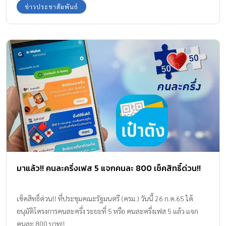
ไม่เต็มที่
ข่าวประชาสัมพันธ์
มาแล้ว!! คนละครึ่งเฟส 5 แจกคนละ 800 เช็คสิทธิ์ด่วน!!
เช็คสิทธิ์ด่วน!! ที่ประชุมคณะรัฐมนตรี (ครม.) วันนี้ 26 ก.ค.65 ได้
อนุมัติโครงการคนละครึ่ง ระยะที่ 5 หรือ คนละครึ่งเฟส 5 แล้ว แจก
คนละ 800 บาท!!