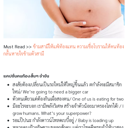
Must Read >>
ข้ามสามีให้แพ้ท้องแทน ความเชื่อโบราณให้คนท้อง
กลั้นหายใจข้ามตัวสามี
แคปชั่นคนท้องสั้นๆ ขำขัน
สงสัยต้องเปลี่ยนเป็นรถใหม่ให้ใหญ่ขึ้นแล้ว #กำลังจะมีสมาชิก
ใหม่/ We’re going to need a bigger car
ตัวคนเดียวแต่ต้องกินเผื่อสองคน/ One of us is eating for two
มีอะไรจะบอก เรามีพลังวิเศษ สร้างเจ้าตัวน้อยมาครองโลกได้! / I
grow humans. What’s your superpower?
รอแป๊ปนะ กำลังดาวน์โหลดเบบี๋อยู่ / Baby is loading up
หลายคนเฝ้าอธิษฐานขอลูกสักคน แต่เราโชคดีพระเจ้าให้มาสอง