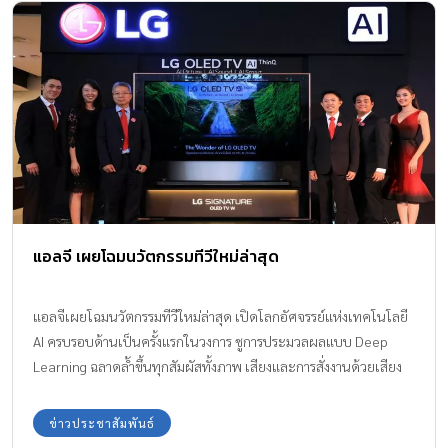
แอลจี เผยโฉมนวัตกรรมทีวีใหม่ล่าสุด
แอลจีเผยโฉมนวัตกรรมทีวีใหม่ล่าสุด เปิดโลกอัศจรรย์แห่งเทคโนโลยี
AI ครบรอบด้านเป็นครั้งแรกในวงการ ชูการประมวลผลแบบ Deep
Learning ฉลาดล้ำขึ้นทุกสัมผัสทั้งภาพ เสียงและการสั่งงานด้วยเสียง
ข่าวประชาสัมพันธ์