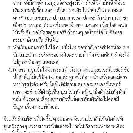
อาหารที่มีสารต้านอนุมูลอิสระสูง มีวิตามินซี วิตามินอี ที่ช่วย
เพิ่มความชุ่มชื้น ลดการอักเสบของผิว ไม่ว่าจะเป็นปลาทะเล
ต่างๆ (ปลาแซลมอล ปลาแมคเคอเรล ปลาซาดีล ปลาทูน่า) ชา
เขียว(ชงธรรมชาติ) มะเขือเทศ ฟักทอง แครอท บร็อกโคลี หน่อ
ไม้ฝรั่ง ส้ม ผลไม้ตระกูลเบอร์รี่ ถั่วต่างๆ อะโวคาโด้ โยเกิร์ตรส
ธรรมชาติ นมจืด เป็นต้น
พักผ่อนนอนหลับให้ได้ 6-8 ชั่วโมง ออกกำลังกายสัปดาห์ละ 2-3
วัน แนะนำการบริหารอย่าง โยคะ ว่ายน้ำ วิ่ง (ช่วงเช้าๆ ผิวจะได้
ไม่ถูกทำร้ายจากแสงแดด)
เติมความชุ่มชื้นให้ผิวพรรณทั่วเรือนร่างด้วยมอยเจอร์ไรเซอร์ ข้อ
นี้ก็สำคัญไม่แพ้ข้อ 1-3 เลยค่ะ ทุกครั้งที่อาบน้ำ เสร็จคุณแม่ควร
ทาบำรุงผิวด้วยครีม โลชั่นที่มีส่วนผสมของมอยเจอร์ไรเซอร์
เพราะจะช่วยให้ผิวชุ่มชื้น นุ่ม ไม่แห้ง กร้าน เมื่อผิวไม่แห้ง ผิวก็
จะไม่คันระคายเคือง สภาพผิวที่แข็งแรงขึ้นผิวก็จะไม่ค่อยมี
ปัญหาเรื่องการแพ้ด้วยค่ะ
ผิวแห้ง ผิวแพ้ง่ายที่เกิดขึ้น คุณแม่อาจกังวลจนไม่กล้าใช้ผลิตภัณฑ์
ดูแลผิวต่างๆ เพราะเกรงว่าใช้แล้วจะไปก่อให้เกิดการแพ้ระคายเคือง