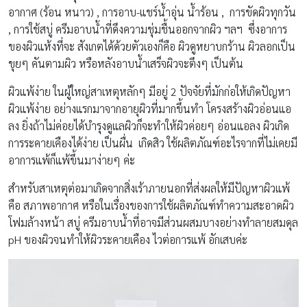
อากาศ (ร้อน หนาว) , การอาบ-แชร์น้ำอุ่น น้ำร้อน , การขัดผิวทุกวัน
, การใช้สบู่ ครีมอาบน้ำที่ดึงความชุ่มชื้นออกจากผิว ฯลฯ ซึ่งอาการ
ของผิวแห้งที่จะ สังเกตได้ด้วยตัวเองก็คือ ผิวดูหยาบกร้าน ผิวลอกเป็น
ขุยๆ คันตามผิว หรือหลังอาบน้ำเสร็จผิวจะตึงๆ เป็นต้น
ผิวแพ้ง่าย ในผู้ใหญ่สาเหตุหลักๆ มีอยู่ 2 ปัจจัยที่มักก่อให้เกิดปัญหา
ผิวแพ้ง่าย อย่างแรกมาจากอายุผิวที่มากขึ้นทำ โครงสร้างผิวอ่อนแอ
ลง ยิ่งถ้าไม่ค่อยได้บำรุงดูแลผิวก็จะทำให้ผิวค่อยๆ อ่อนแอลง ผิวเกิด
การระคายเคืองได้ง่าย เป็นผื่น เกิดสิว ใช้ผลิตภัณฑ์อะไรจากที่ไม่เคยมี
อาการแพ้ก็แพ้ขึ้นมาง่ายๆ ค่ะ
สำหรับสาเหตุต่อมาเกิดจากสิ่งเร้าภายนอกที่ส่งผลให้มีปัญหาผิวแพ้
คือ สภาพอากาศ หรือในเรื่องของการใช้ผลิตภัณฑ์ทำความสะอาดผิว
โฟมล้างหน้า สบู่ ครีมอาบน้ำที่อาจมีส่วนผสมบางอย่างทำลายสมดุล
pH ของผิวจนทำให้ผิวระคายเคือง ไวต่อการแพ้ อักเสบค่ะ