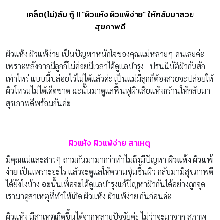
เคล็ด(ไม่)ลับ กู้ !! “ผิวแห้ง ผิวแพ้ง่าย” ให้กลับมาสวย
สุขภาพดี
ผิวแห้ง ผิวแพ้ง่าย เป็นปัญหาหนักใจของคุณแม่หลายๆ คนเลยค่ะ
เพราะหลังจากมีลูกก็ไม่ค่อยมีเวลาได้ดูแลบำรุง ปรนนิบัติผิวกันสัก
เท่าไหร่ แบบนี้ปล่อยไว้ไม่ได้แล้วค่ะ เป็นแม่มีลูกก็ต้องสวยจะปล่อยให้
ผิวโทรมไม่ได้เด็ดขาด ฉะนั้นมาดูแลฟื้นฟูผิวเสียแห้งกร้านให้กลับมา
สุขภาพดีพร้อมกันค่ะ
ผิวแห้ง ผิวแพ้ง่าย สาเหตุ
มีคุณแม่และสาวๆ ถามกันมามากว่าทำไมถึงมีปัญหา
ผิวแห้ง ผิวแพ้
ง่าย
เป็นเพราะอะไร แล้วจะดูแลให้ความชุ่มชื้นผิว กลับมามีสุขภาพดี
ได้ยังไงบ้าง ฉะนั้นเพื่อจะได้ดูแลบำรุงแก้ปัญหาผิวกันได้อย่างถูกจุด
เรามาดูสาเหตุที่ทำให้เกิด ผิวแห้ง ผิวแพ้ง่าย กันก่อนค่ะ
ผิวแห้ง มีสาเหตุเกิดขึ้นได้จากหลายปัจจัยค่ะ ไม่ว่าจะมาจาก สภาพ