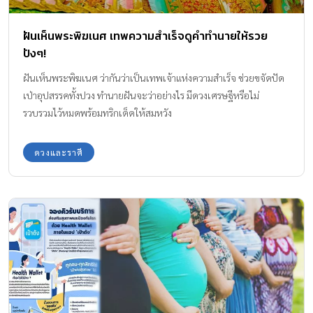
ฝันเห็นพระพิฆเนศ เทพความสำเร็จดูคำทำนายให้รวย
ปังๆ!
ฝันเห็นพระพิฆเนศ ว่ากันว่าเป็นเทพเจ้าแห่งความสำเร็จ ช่วยขจัดปัด
เป่าอุปสรรคทั้งปวง ทำนายฝันจะว่าอย่างไร มีดวงเศรษฐีหรือไม่
รวบรวมไว้หมดพร้อมทริกเด็ดให้สมหวัง
ดวงและราศี