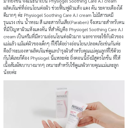
มากยิ่งขึ้น จึงแนะนำเป็น Physiogel Soothing Care A.I cream
ผลิตภัณฑ์ที่อ่อนโยนต่อผิว ช่วยฟื้นฟูผิวแห้ง แดง คัน ระคายเคืองได้
ดีมากๆ ค่ะ Physiogel Soothing Care A.I cream ไม่มีสารเคมี
รุนแรง เช่น น้ำหอม สี และสารกันเสีย(Paraben) จึงเหมาะสำหรับคน
ที่มีปัญหาผิวแห้งแดงคัน ที่สำคัญคือ Physiogel Soothing Care A.I
cream เป็นครีมที่มีความอ่อนโยนต่อผิวมาก นอกจากจะใช้กับผิวของ
แม่แล้ว แม้แต่ผิวของเด็กๆ ก็ใช้ได้อย่างอ่อนโยนปลอดภัยเช่นกันค่ะ
คือถ้าจะมองหาผลิตภัณฑ์ดูแลบำรุงผิวสำหรับคุณแม่คุณลูกที่ใช้ด้วย
กันได้เลยก็ต้อง Physiogel นี่แหละค่ะ ยิ่งตอนนี้ยังมีสูตรโลชั่น ที่ให้
เนื้อสัมผัสเบาบางมากๆ เหมาะสำหรับใช้ดูแลผิวกายคุณแม่และลูก
น้อยค่ะ