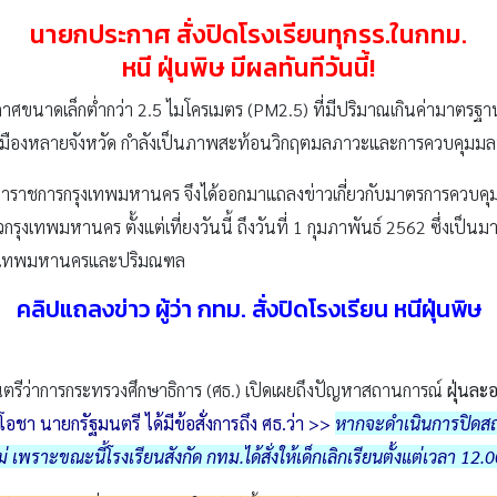
นายกประกาศ สั่งปิดโรงเรียนทุกรร.ในกทม.
หนี ฝุ่นพิษ มีผลทันทีวันนี้!
ศขนาดเล็กต่ำกว่า 2.5 ไมโครเมตร (PM2.5) ที่มีปริมาณเกินค่ามาตรฐานท
มืองหลายจังหวัด กำลังเป็นภาพสะท้อนวิกฤตมลภาวะและการควบคุมม
 ผู้ว่าราชการกรุงเทพมหานคร จึงได้ออกมาแถลงข่าวเกี่ยวกับมาตรการควบคุ
่วกรุงเทพมหานคร ตั้งแต่เที่ยงวันนี้ ถึงวันที่ 1 กุมภาพันธ์ 2562 ซึ่งเ
รุงเทพมหานครและปริมณฑล
คลิปแถลงข่าว ผู้ว่า กทม. สั่งปิดโรงเรียน หนีฝุ่นพิษ
ฐมนตรีว่าการกระทรวงศึกษาธิการ (ศธ.) เปิดเผยถึงปัญหาสถานการณ์
ฝุ่นละ
โอชา นายกรัฐมนตรี ได้มีข้อสั่งการถึง ศธ.ว่า >>
หากจะดำเนินการปิดสถา
ราะขณะนี้โรงเรียนสังกัด กทม.ได้สั่งให้เด็กเลิกเรียนตั้งแต่เวลา 12.00