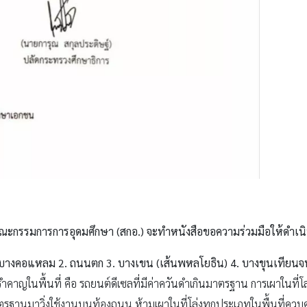
นคณะกรรมการการอุดมศึกษา (สกอ.) จะทำหนังสือขอความร่วมมือให้ดำเ
อ 1. บางคอแหลม 2. ถนนตก 3. บางเขน (เส้นพหลโยธิน) 4. บางขุนเทียน
คาญในพื้นที่ คือ รถยนต์ดีเซลที่มีค่าควันดำเกินมาตรฐาน การเผาในที่โล
มาตรฐานมาวิ่งใช้งานบนท้องถนน ห้ามเผาในที่โล่งทุกประเภทในพื้นที่คว