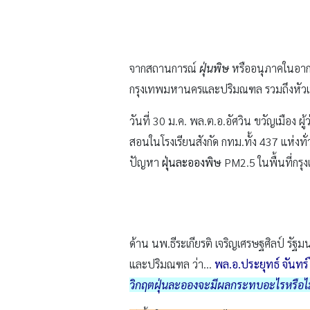
จากสถานการณ์
ฝุ่นพิษ
หรืออนุภาคในอากา
กรุงเทพมหานครและปริมณฑล รวมถึงหัวเ
วันที่ 30 ม.ค. พล.ต.อ.อัศวิน ขวัญเมือง
สอนในโรงเรียนสังกัด กทม.ทั้ง 437 แห่งทั
ปัญหา
ฝุ่นละอองพิษ
PM2.5 ในพื้นที่ก
ด้าน นพ.ธีระเกียรติ เจริญเศรษฐศิลป์ รั
และปริมณฑล ว่า…
พล.อ.ประยุทธ์ จันทร์
วิกฤตฝุ่นละอองจะมีผลกระทบอะไรหรือไม่ เพ