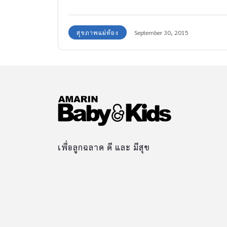
จริงๆ ดูสิเด็กๆตัวแดงๆคลานไปคลานมาอยู่ที่พื้นก็
เยอะ’ หมอถอนหายใจก่อนบอกว่า‘หูไม่แว่วตาไม่
สุขภาพแม่ท้อง
September 30, 2015
แว่ว ก็เป็นแม่หูทิพย์ตาทิพย์ก็แล้วกัน’” ฉันชื่อ
ละม่อม(ชื่อสมมุติ) อายุ 61 ปี มีลูกสามคน สองคน
แรกทำงานรับราชการแต่งงานมีลูกแยกครอบครัว
ไปทำงานที่จังหวัดอื่นแล้วแต่ก็ยังส่งเงินมาให้พ่อ
แม่ทุกเดือน ที่บ้านเหลือฉันสามีและอุสาลูกคนเล็ก
ซึ่งอายุห่างจากพี่เกือบ20ปี ฉันมีอุสาตอนอายุ
42ปี ตอนนี้อุสาอายุได้ 19 ปี อาจจะเพราะฉันมี
อุสาตอนอายุมาก อุสาจึงไม่แข็งแรง ตอนคลอดออ
เพื่อลูกฉลาด ดี และ มีสุข
มาลูกตัวเหลืองตาเหลืองต้องเปลี่ยนถ่ายเลือด
นอนโรงพยาบาลเป็นเดือน หลังจากนั้นลูกก็เป็นลม
ชักต้องกินยากันชักตลอด พอเข้าชั้นมัธยมลูกเรียน
ไม่เก่ง เรียนซ้ำชั้น พูดน้อยลง จนกลายเป็นไม่พูด
จากไม่พูด กลายเป็นพูดมาก แต่เป็นพูดกับตนเอง