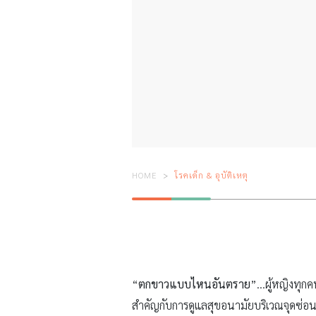
HOME
โรคเด็ก & อุบัติเหตุ
“
ตกขาวแบบไหนอันตราย
”…ผู้หญิงทุก
สำคัญกับการดูแลสุขอนามัยบริเวณจุดซ่อนเ