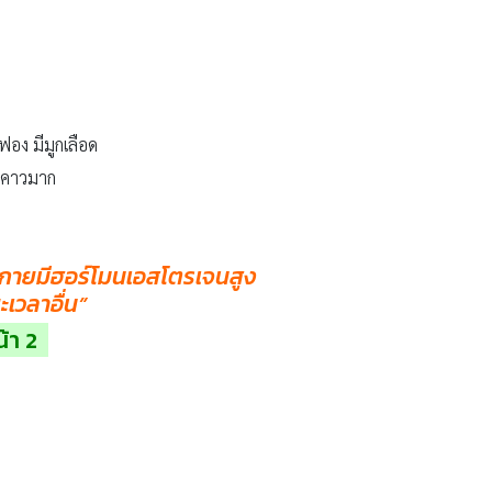
ฟอง มีมูกเลือด
่นคาวมาก
งกายมีฮอร์โมนเอสโตรเจนสูง
เวลาอื่น
”
น้า 2