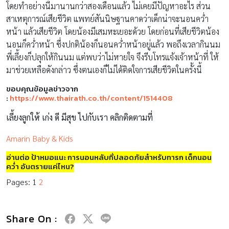
โดยทำอย่างนี้มานานกว่าสองเดือนแล้ว ไม่เคยมีปัญหาอะไร ส่วน
สาเหตุการณ์เสียชีวิต แพทย์สันนิษฐานคาดว่าเด็กน่าจะนอนคว่ำ
หน้า แล้วเสียชีวิต โดยน้องมีเสมหะเยอะด้วย โดยก่อนที่เสียชีวิตน้อง
นอนก็คว่ำหน้า ซึ่งปกติน้องก็นอนคว่ำหน้าอยู่แล้ว พอถึงเวลากินนม
พี่เลี้ยงก็ปลุกให้กินนม แต่พบว่าไม่หายใจ จึงรีบโทรแจ้งเจ้าหน้าที่ ให้
มาช่วยเหลือดังกล่าว ซึ่งตนเองก็ไม่ได้ติดใจการเสียชีวิตในครั้งนี้
ขอบคุณข้อมูลข่าวจาก
:
https://www.thairath.co.th/content/1514408
เลี้ยงลูกให้ เก่ง ดี มีสุข ไปกับเรา คลิกติดตามที่
Amarin Baby & Kids
อ่านต่อ ป้าหมอแนะ การนอนหลับที่ปลอดภัยสำหรับทารก เด็กนอน
คว่ำ อันตรายแค่ไหน?
Pages:
1
2
Share On :