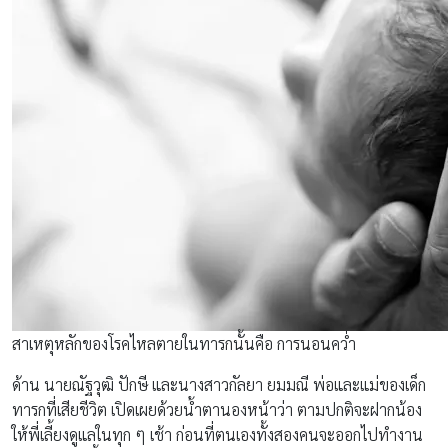
สาเหตุหลักของโรคไหลตายในทารกนั้นคือ การนอนคว่ำ
ด้าน นายณัฐวุฒิ ปักษี และนางสาวกัลยา ยมมณี พ่อและแม่ของเด็ก
ทารกที่เสียชีวิต เปิดเผยด้วยน้ำตานองหน้าว่า ตามปกติจะฝากน้อง
ให้พี่เลี้ยงดูแลในทุก ๆ เช้า ก่อนที่ตนเองทั้งสองคนจะออกไปทำงาน