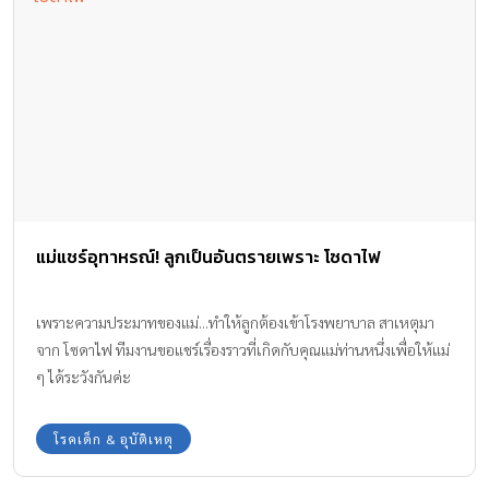
แม่แชร์อุทาหรณ์! ลูกเป็นอันตรายเพราะ โซดาไฟ
เพราะความประมาทของแม่...ทำให้ลูกต้องเข้าโรงพยาบาล สาเหตุมา
จาก โซดาไฟ ทีมงานขอแชร์เรื่องราวที่เกิดกับคุณแม่ท่านหนึ่งเพื่อให้แม่
ๆ ได้ระวังกันค่ะ
โรคเด็ก & อุบัติเหตุ