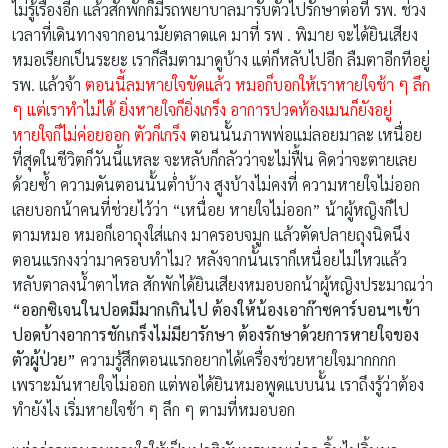
ไม่รู้เรื่องอีก แล้วสักพักก็มีรถพยาบาลมารับตัวไปรักษาต่อที่ รพ. ช่วง
เวลาที่เดินทางจากอนามัยตลาดแค มาที่ รพ . พิมาย จะได้ยินเสียง
หมอเรียกเป็นระยะ เราก็ลืมตามาดูบ้าง แต่ก็หลับไปอีก ลืมตาอีกทีอยู่
รพ. แล้วจ้า
ตอนนี้ลมหายใจขัดแล้ว หมอก็บอกให้เราหายใจช้า ๆ ลึก
ๆ แต่เราทำไม่ได้ ยิ่งหายใจก็ยิ่งเกร็ง อาการปวดท้องเมนก็ยังอยู่
หายใจก็ไม่ค่อยออก ตัวก็เกร็ง
ตอนนั้นภาพพ่อแม่ลอยมาละ เหนื่อย
ที่สุดในชีวิตก็วันนี้แหละ จะหลับก็กลัวว่าจะไม่ฟื้น คิดว่าจะตายเลย
ด้วยซ้ำ ความดันตอนนั้นต่ำบ้าง สูงบ้างไม่คงที่ ความหายใจไม่ออก
เลยบอกน้าคนที่ช่วยไว้ว่า “เหนื่อย หายใจไม่ออก” น้าผู้หญิงก็ไป
ตามหมอ หมอก็เอาถุงใส่แกง มาครอบจมูก แล้วตัดปลายถุงนิดนึง
ตอนแรกงงว่ามาครอบทำไม? หลังจากนั้นเราก็เหนื่อยไม่ไหวแล้ว
หลับตาลงน้ำตาไหล สักพักได้ยินเสียงหมอบอกน้าผู้หญิงประมาณว่า
“ออกซิเจนในปอดมีมากเกินไป ต้องให้น้องเอาก๊าซคาร์บอนฯเข้า
ปอดบ้างอาการชักเกร็งไม่มียารักษา ต้องรักษาด้วยการหายใจของ
ตัวผู้ป่วย”
ความรู้สึกตอนแรกอยากได้เครื่องช่วยหายใจมากกกก
เพราะมันหายใจไม่ออก แต่พอได้ยินหมอพูดแบบนั้น เราถึงรู้ว่าต้อง
ทำยังไง เริ่มหายใจช้า ๆ ลึก ๆ ตามที่หมอบอก