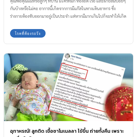
คุณพ่อคุณแม่หรือลูกๆ ที่บ้าน มีใครที่มัก ท้องอืด เรอ และผายลมบ่อยๆ
กันบ้างหรือไม่คะ อาการนี้เกิดจากการมีแก๊สในทางเดินอาหาร ซึ่ง
ร่างกายต้องขับออกมาอยู่เป็นประจำ แต่หากมีมากเกินไปก็จะทำให้เกิด
การจุกเสียดแน่นท้องรวมทั้งอาการอื่นๆ ตามมา และแน่นอนค่ะว่า มัน
ไม่ใช่เรื่องเล่นๆ
โรคที่ต้องระวัง
อุทาหรณ์! ลูกติด เชื้อซาโมเนลลา ไข้ขึ้น ถ่ายทั้งคืน เพราะ