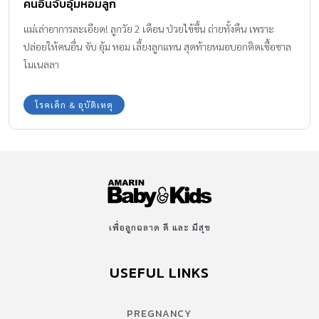
คนอื่นจับอุ้มหอมลูก
แม่เล่าอาการละเอียด! ลูกวัย 2 เดือน ป่วยไข้ขึ้น ถ่ายทั้งคืน เพราะ
ปล่อยให้คนอื่น จับ อุ้ม หอม เลี้ยงลูกแทน สุดท้ายหมอบอกติดเชื้อซาล
โมเนลลา
โรคเด็ก & อุบัติเหตุ
เพื่อลูกฉลาด ดี และ มีสุข
USEFUL LINKS
PREGNANCY