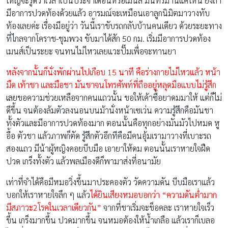
ใหญ่จะรู้ดีว่าเวลาเป็นประจำเดือนหรือเมนส์ มันทรมานแค่ไหน ยิ่งถ้า
มีอาการปวดท้องด้วยแล้ว อารมณ์จะเหมือนเอาลูกนิมิตมาวางทับ
ท้องเลยค่ะ เรื่องมีอยู่ว่า วันนี้เราขับรถกลับบ้านคนเดียว ด้วยระยะทาง
ที่ไกลจากโคราช-ชุมพวง ขับมาได้สัก 50 กม. เริ่มมีอาการปวดท้อง
เมนส์เป็นระยะ จนทนไม่ไหวเลยแวะปั๊มเพื่อจะทานยา
หลังจากนั้นก็นั่งพักผ่านไปเกือบ 15 นาที คือร่างกายไม่ไหวแล้ว หน้า
มืด เท้าชา และมือชา มันชาจนโทรศัพท์ที่ถืออยู่หลุดมือแบบไม่รู้สึก
เ
ล
ยขอความช่วยเหลือจากคนแถวนั้น ขอให้เค้าซื้อยาดมมาให้ แต่ก็ไม่
ดีขึ้น จนต้องล้มตัวลงนอนบนม้านั่งหน้าเซเว่น ความรู้สึกคือมันชา
ทั้งตัวและมีอาการปวดท้องมาก ตอนนั้นคือทุกอย่างมันมัวไปหมด หู
อื้อ ตัวชา แล้วภาพก็ตัด รู้สึกตัวอีกทีคือมีคนอุ้มเรามาวางที่เบาะรถ
สองแถว มีน้าผู้หญิงคอยบีบมือ เอายาให้ดม ตอนนั้นเราหายใจฝืด
ปวด เกร็งทั้งตัว แล้วพลเมืองดีก็พามาส่งที่อนามัย
เท่าที่จำได้คือมีหมอวิ่งขึ้นมาประคองตัว วัดความดัน บีบมือเราแล้ว
บอกให้เราหายใจลึก ๆ แล้ว
ได้ยินเสียงหมอบอกว่า “ความดันต่ำมาก
มีสภาวะ2โรคในเวลาเดียวกัน”
จากที่ชาเริ่มจะช็อคละ เราหายใจเร็ว
ขึ้น เกร็งมากขึ้น ปวดมากขึ้น จนหมอต้องให้น้ำเกลือ แล้วเราก็เบลอ