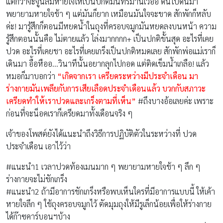
แต่กว่าจะจูนลมหายใจให้เป็นปกติมันทรมานเว่ออ ดิ้นไปดิ้นมา
พยายามหายใจช้า ๆ แต่มันก็ยาก เหมือนมันใจจะขาด สักพักก็หลับ
ค่ะ! มารู้สึกก็ตอนมีหยดน้ำในถุงที่ครอบจมูกมันหยดลงบนหน้า ความ
รู้สึกตอนนั้นคือ ไม่ตายแล้ว โล่งมากกกก+ เป็นปกติขั้นสุด อะไรที่เคย
ปวด อะไรที่เคยชา อะไรที่เคยเกร็งเป็นปกติหมดเลย สักพักพ่อแม่เราก็
เดินมา อื้อหืออ…วินาทีนั้นอยากลุกไปกอด แต่ติดเข็มน้ำเกลือ! แล้ว
หมอก็มาบอกว่า
“เกิดจากเรา เครียดระหว่างมีประจำเดือน มา
ร่างกายมันเพลียกับการเสียเลือดประจำเดือนแล้ว บวกกับสภาวะ
เครียดทำให้เราปวดและเกร็งตามที่เห็น”
#
ถึงบางอ้อเลยค่ะ
เพราะ
ก่อนที่จะน็อคเราก็เครียดมาทั้งเดือนจริง ๆ
เจ้าของโพสต์ยังได้แนะนำถึงวิธีการปฏิบัติตัวในระหว่างที่ ปวด
ประจำเดือน เอาไว้ว่า
#
แนะนำ1
เวลาปวดท้องเมนมาก ๆ พยายามหายใจช้า ๆ ลึก ๆ
ร่างกายจะไม่ชักเกร็ง
#
แนะนำ2
ถ้ามีอาการชักเกร็งหรือพบเห็นใครที่มีอาการแบบนี้ ให้เค้า
หายใจลึก ๆ ใช้ถุงครอบจมูกไว้ ตัดมุมถุงให้มีรูเล็กน้อยเพื่อให้ร่างกาย
ได้ก๊าซคาร์บอนฯบ้าง