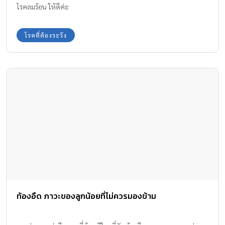
โรคลมร้อน ให้ดีค่ะ
โรคที่ต้องระวัง
ท้องอืด ภาวะของลูกน้อยที่ไม่ควรมองข้าม