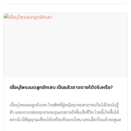
เยื่อบุโพรงมดลูกอักเสบ เป็นแล้วอาจตายได้จริงหรือ?
เยื่อบุโพรงมดลูกอักเสบ โรคฮิตที่ผู้หญิงทุกคนสามารถเป็นได้โดยไม่รู้
ตัว และหากปล่อยลุกลามจนรุนแรงอาจถึงขั้นเสียชีวิต โรคนี้เกิดขึ้นได้
อย่างไร มีสัญญาณเตือนให้เตรียมตัวแบบไหน และเมื่อเป็นแล้วจะดูแล
รักษาอย่างไร วันนี้เรามีข้อมูลมานำเสนอค่ะ