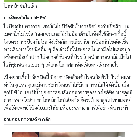
โรคหน้าฝนในเด็ก
การป้องกันโรค hMPV
ในปัจจุบัน ทางการแพทย์ยังไม่มีวัคซีนในการฉีดป้องกันเชื้อฮิวแมน
เมตานิวโมไวรัส (hMPV) และก็ยังไม่มียาต้านไวรัสที่ใช้รักษาเชื้อนี้
โดยตรง การป้องกันโรค จึงใช้หลักการเดียวกับการป้องกันโรคติดเชื้อ
ทางเดินหายใจชนิดอื่น ๆ คือ ล้างมือให้สะอาด ไม่เอามือไปแคะจมูก
หรือเอามือเข้าปาก ไม่คลุกคลีกับคนที่ป่วย ใส่หน้ากากอนามัยเมื่อไป
ในที่ชุมชนคนเยอะ ๆ เพื่อลดโอกาสการติดเชื้อทางเดินหายใจ
เนื่องจากเชื้อไวรัสชนิดนี้ มีอาการที่คล้ายกับโรคหวัดทั่วไปในช่วงแรก
ทำให้คุณพ่อคุณแม่อาจชะล่าใจจนทำให้มีอาการหนักได้ ดังนั้น เมื่อ
ลูกมีไข้ ไอ และมีน้ำมูก ควรคอยสังเกตอาการลูกอย่างใกล้ชิด หากลูกมี
อาการหายใจลำบาก ไอหนัก ไอมีเสียงวิ๊ด ก็ควรรีบพาลูกไปพบแพทย์
เพื่อให้แพทย์วินิจฉัยและให้ยาเพื่อบรรเทาอาการได้อย่างทันท่วงที
อ่านต่อบทความดี ๆ คลิก