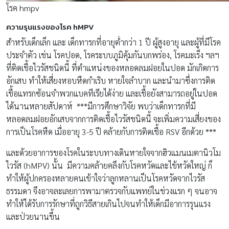
โรค hmpv
ความรุนแรงของโรค hMPV
สำหรับเด็กเล็ก และ เด็กทารกที่อายุต่ำกว่า 1 ปี ผู้สูงอายุ และผู้ที่มีโรค
ประจำตัว เช่น โรคปอด, โรคระบบภูมิคุ้มกันบกพร่อง, โรคมะเร็ง ฯลฯ
ที่ติดเชื้อไวรัสชนิดนี้ ที่ตำแหน่งของหลอดลมฝอยในปอด มักเกิดการ
อักเสบ ทำให้เสี่ยงหอบหืดกำเริบ หายใจลำบาก และนำมาซึ่งการติด
เชื้อแทรกซ้อนจำพวกแบคทีเรียได้ง่าย และเชื้อยังสามารถอยู่ในปอด
ได้นานหลายสัปดาห์ ***มีการศึกษาวิจัย พบว่าเด็กทารกที่มี
หลอดลมฝอยอักเสบจากการติดเชื้อไวรัสชนิดนี้ จะเพิ่มความเสี่ยงของ
การเป็นโรคหืด เมื่ออายุ 3-5 ปี คล้ายกับการติดเชื้อ RSV อีกด้วย ***
และด้วยอาการของโรคในระบบทางเดินหายใจจากฮิวแมนเมตานิวโม
ไวรัส (hMPV) นั้น มีความคล้ายคลึงกับโรคหวัดและไข้หวัดใหญ่ ก็
ทำให้ผู้ปกครองหลายคนเข้าใจว่าลูกหลานเป็นโรคหวัดจากไวรัส
ธรรมดา จึงอาจละเลยการพามาตรวจกับแพทย์ในช่วงแรก ๆ จนอาจ
ทำให้ได้รับการรักษาที่ถูกวิธีสายเกินไปจนทำให้เด็กมีอาการรุนแรง
และป่วยนานขึ้น