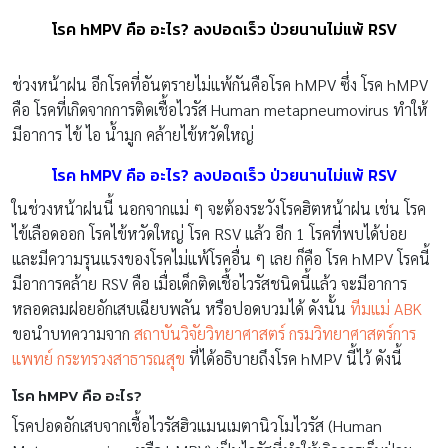
โรค hMPV คือ อะไร? ลงปอดเร็ว ป่วยนานไม่แพ้ RSV
ช่วงหน้าฝน อีกโรคที่อันตรายไม่แพ้กันคือโรค hMPV ซึ่ง โรค hMPV
คือ โรคที่เกิดจากการติดเชื้อไวรัส Human metapneumovirus ทำให้
มีอาการ ไข้ ไอ น้ำมูก คล้ายไข้หวัดใหญ่
โรค hMPV คือ อะไร? ลงปอดเร็ว ป่วยนานไม่แพ้ RSV
ในช่วงหน้าฝนนี้ นอกจากแม่ ๆ จะต้องระวังโรคฮิตหน้าฝน เช่น โรค
ไข้เลือดออก โรคไข้หวัดใหญ่ โรค RSV แล้ว อีก 1 โรคที่พบได้บ่อย
และมีความรุนแรงของโรคไม่แพ้โรคอื่น ๆ เลย ก็คือ โรค hMPV โรคนี้
มีอาการคล้าย RSV คือ เมื่อเด็กติดเชื้อไวรัสชนิดนี้แล้ว จะมีอาการ
หลอดลมฝอยอักเสบเฉียบพลัน หรือปอดบวมได้ ดังนั้น
ทีมแม่ ABK
ขอนำบทความจาก
สถาบันวิจัยวิทยาศาสตร์ กรมวิทยาศาสตร์การ
แพทย์ กระทรวงสาธารณสุข
ที่ได้อธิบายถึงโรค hMPV นี้ไว้ ดังนี้
โรค hMPV คือ อะไร?
โรคปอดอักเสบจากเชื้อไวรัสฮิวแมนเมตานิวโมไวรัส (Human