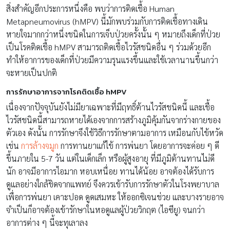
สิ่งสำคัญอีกประการหนึ่งคือ พบว่าการติดเชื้อ Human
Metapneumovirus (hMPV) นี้มักพบร่วมกับการติดเชื้อทางเดิน
หายใจมากกว่าหนึ่งชนิดในการเจ็บป่วยครั้งนั้น ๆ หมายถึงเด็กที่ป่วย
เป็นโรคติดเชื้อ hMPV สามารถติดเชื้อไวรัสชนิดอื่น ๆ ร่วมด้วยอีก
ทำให้อาการของเด็กที่ป่วยมีความรุนแรงขึ้นและใช้เวลานานขึ้นกว่า
จะหายเป็นปกติ
การรักษาอาการจากโรคติดเชื้อ hMPV
เนื่องจากปัจจุบันยังไม่มียาเฉพาะที่มีฤทธิ์ต้านไวรัสชนิดนี้ และเชื้อ
ไวรัสชนิดนี้สามารถหายได้เองจากการสร้างภูมิคุ้มกันจากร่างกายของ
ตัวเอง ดังนั้น การรักษาจึงใช้วิธีการรักษาตามอาการ เหมือนกับไข้หวัด
เช่น
การล้างจมูก
การทานยาแก้ไข้ การพ่นยา โดยอาการจะค่อย ๆ ดี
ขึ้นภายใน 5-7 วัน แต่ในเด็กเล็ก หรือผู้สูงอายุ ที่มีภูมิต้านทานไม่ดี
นัก อาจมีอาการไอมาก หอบเหนื่อย ทานได้น้อย อาจต้องได้รับการ
ดูแลอย่างใกล้ชิดจากแพทย์ จึงควรเข้ารับการรักษาตัวในโรงพยาบาล
เพื่อการพ่นยา เคาะปอด ดูดเสมหะ ให้ออกซิเจนช่วย และบางรายอาจ
จำเป็นก็อาจต้องเข้ารักษาในหอดูแลผู้ป่วยวิกฤต (ไอซียู) จนกว่า
อาการต่าง ๆ นี้จะทุเลาลง