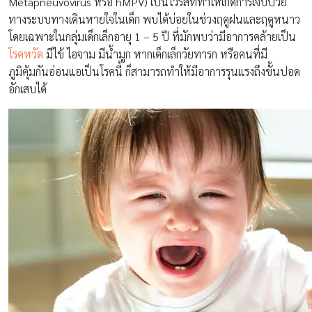
Metapneuvovirus หรือ hMPV) เป็นไวรัสที่ทำให้เกิดการเจ็บป่วย
ทางระบบทางเดินหายใจในเด็ก พบได้บ่อยในช่วงฤดูฝนและฤดูหนาว
โดยเฉพาะในกลุ่มเด็กเล็กอายุ 1 – 5 ปี ที่มักพบว่ามีอาการคล้ายเป็น
โรคหวัด
มีไข้ ไอจาม มีน้ำมูก หากเด็กเล็กวัยทารก หรือคนที่มี
ภูมิคุ้มกันอ่อนแอเป็นโรคนี้ ก็สามารถทำให้มีอาการรุนแรงถึงขั้นปอด
อักเสบได้