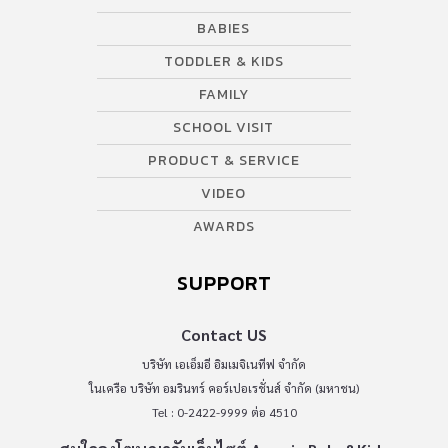
BABIES
TODDLER & KIDS
FAMILY
SCHOOL VISIT
PRODUCT & SERVICE
VIDEO
AWARDS
SUPPORT
Contact US
บริษัท เอเอ็มอี อิมเมจิเนทีฟ จำกัด
ในเครือ บริษัท อมรินทร์ คอร์เปอเรชั่นส์ จำกัด (มหาชน)
Tel : 0-2422-9999 ต่อ 4510