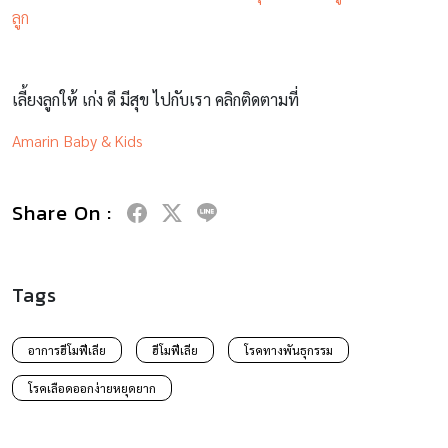
ลูก
เลี้ยงลูกให้ เก่ง ดี มีสุข ไปกับเรา คลิกติดตามที่
Amarin Baby & Kids
Share On :
Tags
อาการฮีโมฟีเลีย
ฮีโมฟีเลีย
โรคทางพันธุกรรม
โรคเลือดออกง่ายหยุดยาก