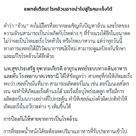
แพทย์เตือน! โรคอ้วนอาจนำไปสู่โรคมะเร็งได้
คำว่า “อ้วน” คงไม่มีใครที่อยากจะเผชิญกับปัญหาอ้วน และโรคของ
ความอ้วนสามารถเป็นบ่อเกิดกับโรคต่าง ๆ ที่ร้ายแรงได้อีกในอนาคต
ไม่ว่าจะเป็นโรคมะเร็ง โรคหัวใจ หรือโรคเบาหวาน แต่ว่าทุกวันนี้
ทางการแพทย์ได้มีวิวัฒนาการสมัยใหม่ สามารถดูแลป้องกันรักษา
และแก้ไขโรคอ้วนได้อีกด้วย
นพ.สุขประเสริฐ จุฑากอเกียรติ อายุรแพทย์ระบบทางเดินอาหาร
และตับ โรงพยาบาลเวชธานี
ได้ให้ข้อมูลว่า สาเหตุที่ก่อให้เกิดมะเร็ง
พบว่า เซลล์ไขมันที่มาก สามารถผลิตฮอร์โมน เช่น ฮอร์โมนเอสโตร
เจน จะทำให้เกิดมะเร็งเต้านมได้ มะเร็งเยื่อบุโพร่งมดลูก หรือมีการ
ผลิตฮอร์โมนบางอย่างที่ไปกระตุ้น ทำให้เซลล์แบ่งตัวผิดปกติทำให้
เกิดมะเร็งในอวัยวะต่าง ๆ เพิ่มขึ้นได้
การป้องกันให้หายจากการเป็นโรคอ้วน
การที่จะลดน้ำหนักได้จะต้องลดปริมาณอาหารที่รับประทานเข้าไป