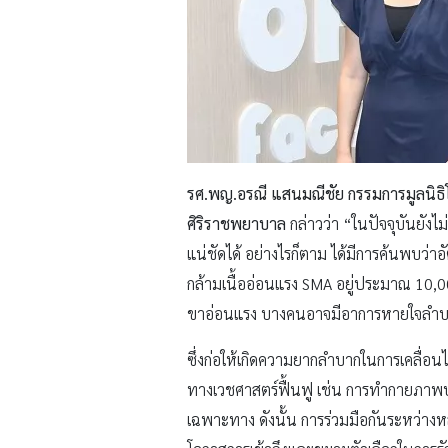
รศ.พญ.อรณี แสนมณีชัย กรรมการมูลนิธ
ศิริราชพยาบาล
กล่าวว่า “ในปัจจุบันยังไ
แน่ชัดได้ อย่างไรก็ตาม ได้มีการค้นพบ
กล้ามเนื้ออ่อนแรง SMA อยู่ประมาณ 10,00
ขาอ่อนแรง บางคนอาจมีอาการหายใจลำบาก ก
ซึ่งก่อให้เกิดความยากลำบากในการเคลื่อน
ทางเวชศาสตร์ฟื้นฟู เช่น การทำกายภาพบำ
เฉพาะทาง ดังนั้น การร่วมมือกันระหว่างหลา