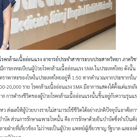
ิโรคกล้ามเนื้ออ่อนแรง อาจารย์ประจำสาขาระบบประสาทวิทยา ภาควิ
ม่มีการลงทะเบียนผู้ป่วยโรคกล้ามเนื้ออ่อนแรง SMA ในประเทศไทย ดังนั้น เ
ว่าอัตราพาหะของโรคในประเทศไทยอยู่ที่ 1:50 หากคำนวณจากประชากรใน
0-20,000 ราย โรคกล้ามเนื้ออ่อนแรง SMA มีอาการแสดงได้ตั้งแต่แรกเกิด
ารดำรงชีวิตของผู้ป่วยโรคกล้ามเนื้ออ่อนแรงนั้นขึ้นอยู่กับความรุนแ
ไหว ส่งผลให้ผู้ป่วยบางรายไม่สามารถใช้ชีวิตได้อย่างปกติปัจจุบันอาศั
บัด ส่วนการรักษาเฉพาะโรคนั้น คือ การรักษาด้วยยีนบำบัดซึ่งจำเป็นต้
ยฝ่ายที่เกี่ยวข้อง ไม่ว่าจะเป็นผู้ป่วย แพทย์ผู้เชี่ยวชาญ รัฐบาล และองค