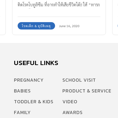
ติดโรคโบทูลิซึม ที่อาจทำให้เสียชีวิตได้!! ให้ “ทารก
กินน้ำผึ้ง” ความเชื่อผิด ๆ ที่อันตรายถึงตาย!!
ทารกกินน้ำผึ้ง ได้หรือไม่? ทางการแพทย์ ห้ามไม่
โรคเด็ก & อุบัติเหตุ
June 16, 2020
ให้เด็กอายุต่ำกว่า 1 ขวบกินน้ำผึ้ง เพราะอาจทำให้
เกิดภาวะโบทูลิซึม เนื่องจากในน้ำผึ้งอาจมีการปน
เปื้อนเชื้อแบคทีเรียชื่อ Clostridium botulinum ซึ่ง
จะสร้างสปอร์และผลิตสารพิษที่ชื่อว่า botulinum
toxin ในทางเดินอาหารของเด็กทารกได้ ซึ่งสารพิษ
USEFUL LINKS
ชนิดนี้เป็นสารพิษที่รุนแรงมาก ทารกที่ได้รับเชื้อนี้
จะมีอาการ ท้องผูก กินอาหารได้น้อย เบื่ออาหาร
PREGNANCY
SCHOOL VISIT
กลืนอาหารได้ลำบาก อ่อนเพลีย ไม่มีแรง ร้องไห้
BABIES
PRODUCT & SERVICE
เสียงเบา คออ่อนพับ ตัวอ่อนปวกเปียก ทารกบาง
ราย อาจมีอาการหายใจลำบาก หัวใจหยุดเต้น และ
TODDLER & KIDS
VIDEO
เสียชีวิตกระทันหัน (Sudden Infant Death
FAMILY
AWARDS
Syndrome หรือ SIDS) เนื่องจากสปอร์ของเชื้อโรค