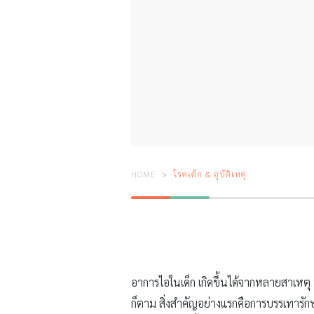
HOME
โรคเด็ก & อุบัติเหตุ
อาการไอในเด็ก เกิดขึ้นได้จากหลายสาเหตุ ท
ก็ตาม สิ่งสำคัญอย่างแรกคือการบรรเทารั