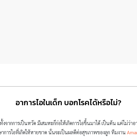
อาการไอในเด็ก บอกโรคได้หรือไม่?
ั้งจากการเป็นหวัด มีเสมหะก็ก่อให้เกิดการไอขึ้นมาได้ เป็นต้น แต่ไม่ว่าอา
กษาการไอที่เกิดให้หายขาด นั่นจะเป็นผลดีต่อสุขภาพของลูก ทีมงาน
Amar