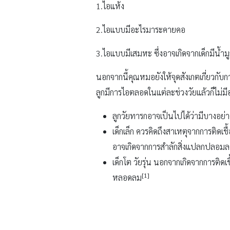
1.ไอแห้ง
2.ไอแบบมีอะไรมาระคายคอ
3.ไอแบบมีเสมหะ ซึ่งอาจเกิดจากเด็กมีน้ำ
นอกจากนี้คุณหมอยังให้จุดสังเกตเกี่ยวกับการ
ลูกมีการไอตลอดในแต่ละช่วงวัยแล้วก็ไม่มีอ
ลูกวัยทารกอาจเป็นไปได้ว่ามีบางอย่
เด็กเล็ก ควรคิดถึงสาเหตุจากการติดเชื้
อาจเกิดจากการสำลักสิ่งแปลกปลอ
เด็กโต วัยรุ่น นอกจากเกิดจากการติดเช
[1]
หลอดลม