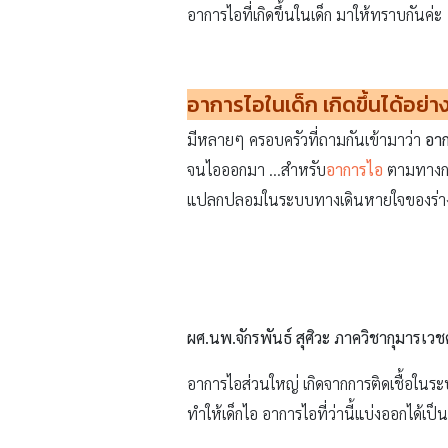
อาการไอที่เกิดขึ้นในเด็ก มาให้ทราบกันค่ะ
อาการไอในเด็ก เกิดขึ้นได้อย่า
มีหลายๆ ครอบครัวที่ถามกันเข้ามาว่า
อาก
จนไอออกมา …สำหรับ
อาการไอ
ตามทางการ
แปลกปลอมในระบบทางเดินหายใจของร่า
ผศ.นพ.จักรพันธ์ สุศิวะ ภาควิชากุมารเวช
อาการไอส่วนใหญ่ เกิดจากการติดเชื้อในระบ
ทำให้เด็กไอ อาการไอที่ว่านี้แบ่งออกได้เป