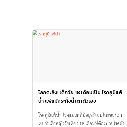
โลกตะลึง! เด็กวัย 18 เดือนเป็น โรคภูมิแพ้
น้ำ แพ้แม้กระทั่งน้ำตาตัวเอง
โรคภูมิแพ้น้ำ โรคแปลกที่มีอยู่จริงบนโลกของเรา
พบกับเด็กหญิงวัยเพียง 18 เดือนที่ต้องป่วยโรคดัง