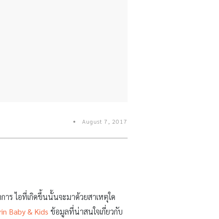
August 7, 2017
การ ไอที่เกิดขึ้นนั้นจะมาด้วยสาเหตุใด
in Baby & Kids
ข้อมูลที่น่าสนใจเกี่ยวกับ