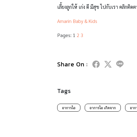
เลี้ยงลูกให้ เก่ง ดี มีสุข ไปกับเรา คลิกติดต
Amarin Baby & Kids
Pages:
1
2
3
Share On :
Tags
อาการไอ
อาการไอ เกิดจาก
อาก