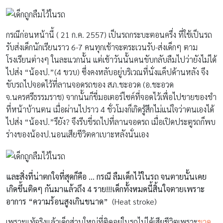
กรณีก่อนหน้านี้ ( 21 ก.ค. 2557) เป็นรถกระบะตอนครึ่ง ที่ใช้เป็นรถ
รับส่งเด็กนักเรียนราว 6-7 คนทุกเช้าจะตระเวนรับ-ส่งเด็กๆ ตาม
โรงเรียนต่างๆ ในละแวกนั้น แต่เช้าวันนั้นคนขับกลับลืมไปว่ายังไม่ได้
ไปส่ง “น้องป.”(4 ขวบ) ซึ่งคงหลับอยู่บริเวณที่นั่งแค็ปด้านหลัง จึง
ขับรถไปจอดไว้ที่ลานจอดรถของ สภ.ชะอวด (อ.ชะอวด
จ.นครศรีธรรมราช) จากนั้นก็ขี่มอเตอร์ไซค์ที่จอดไว้เพื่อไปขายของชำ
ที่หน้าบ้านตน เมื่อผ่านไปราว 4 ชั่วโมงก็เกิดรู้สึกไม่แน่ใจว่าตนเองได้
ไปส่ง “น้องป.”รึยัง? จึงรีบขี่รถไปที่ลานจอดรถ เมื่อเปิดประตูรถก็พบ
ร่างของน้องป.นอนเสียชีวิตคาเบาะหลังนั่นเอง
และสิ่งที่น่าตกใจที่สุดก็คือ … กรณี ลืมเด็กไว้ในรถ จนตายนั้นเคย
เกิดขึ้นติดๆ กันมาแล้วถึง 4 ราย!!!เด็กทั้งหมดนี้สิ้นใจตายเพราะ
อาการ “ความร้อนสูงเกินขนาด”
(Heat stroke)
เพราะแท้จริงแล้วเด็กส่วนใหญ่ที่ติดอยู่ในรถไม่ได้เสียชีวิตเพราะ
ขาด