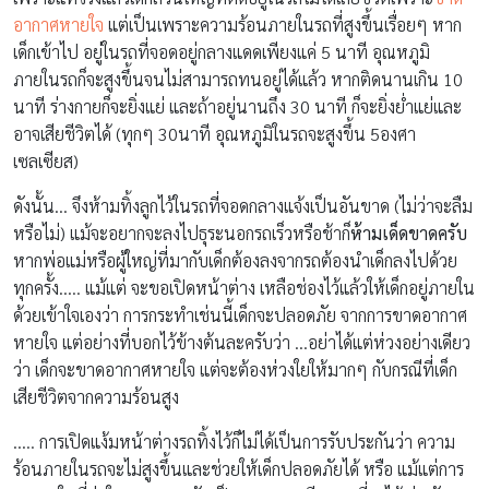
อากาศหายใจ
แต่เป็นเพราะความร้อนภายในรถที่สูงขึ้นเรื่อยๆ หาก
เด็กเข้าไป อยู่ในรถที่จอดอยู่กลางแดดเพียงแค่ 5 นาที อุณหภูมิ
ภายในรถก็จะสูงขึ้นจนไม่สามารถทนอยู่ได้แล้ว หากติดนานเกิน 10
นาที ร่างกายก็จะยิ่งแย่ และถ้าอยู่นานถึง 30 นาที ก็จะยิ่งย่ำแย่และ
อาจเสียชีวิตได้ (ทุกๆ 30นาที อุณหภูมิในรถจะสูงขึ้น 5องศา
เซลเซียส)
ดังนั้น… จึงห้ามทิ้งลูกไว้ในรถที่จอดกลางแจ้งเป็นอันขาด (ไม่ว่าจะลืม
หรือไม่) แม้จะอยากจะลงไปธุระนอกรถเร็วหรือช้าก็
ห้ามเด็ดขาดครับ
หากพ่อแม่หรือผู้ใหญ่ที่มากับเด็กต้องลงจากรถต้องนำเด็กลงไปด้วย
ทุกครั้ง….. แม้แต่ จะขอเปิดหน้าต่าง เหลือช่องไว้แล้วให้เด็กอยู่ภายใน
ด้วยเข้าใจเองว่า การกระทำเช่นนี้เด็กจะปลอดภัย จากการขาดอากาศ
หายใจ แต่อย่างที่บอกไว้ข้างต้นละครับว่า …อย่าได้แต่ห่วงอย่างเดียว
ว่า เด็กจะขาดอากาศหายใจ แต่จะต้องห่วงใยให้มากๆ กับกรณีที่เด็ก
เสียชีวิตจากความร้อนสูง
….. การเปิดแง้มหน้าต่างรถทิ้งไว้ก็ไม่ได้เป็นการรับประกันว่า ความ
ร้อนภายในรถจะไม่สูงขึ้นและช่วยให้เด็กปลอดภัยได้ หรือ แม้แต่การ