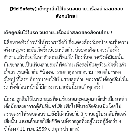
[Kid Safety] เด็กถูกลืมไว้ในรถจนตาย…เรื่องน่าสลดของ
สังคมไทย !
เด็กถูกลืมไว้ในรถ จนตาย…เรื่องน่าสลดของสังคมไทย !
นี่คือพาดหัวข่าวทำให้พวกเราถึงกับอึ้งแต่คงต้องก้มหน้ายอมรับความ
จริง เหตุเพราะมันเกิดขึ้นบ่อยเหลือเกิน บ่อยจนสังคมควรต้องตั้ง
คำถามแล้วช่วยกันหาคำตอบเพื่อแก้ไขป้องกันอย่างจริงจังมิฉะนั้น
มันจะกลายเป็นเพียงสายลมที่พัดผ่าน
เพื่อรอให้เหตุร้ายเกิดซ้ำแล้ว
ซ้ำเล่า
เช่นเดียวกับ
“น้องอ.”
รายล่าสุด จากความ “หลงลืม”ของ
ผู้ใหญ่ ที่ใครๆ ก็ภาวนาขอให้เป็นรายสุดท้าย ของกรณี เด็กถูกลืมไว้ใน
รถ ทั้งที่ก่อนหน้านี้ก็มีการภาวนาเช่นนี้มาแล้วทุกครั้ง !
น้องอ. ถูกลืมไว้ในรถ ขณะที่คนขับรถและคนดูแลเด็กลำเลียงเหล่า
เด็กน้อยลงจากรถตู้คันที่แอร์เสียเพื่อไปขึ้นรถอีกคันหนึ่ง โดยไม่
ตรวจตราให้รอบคอบว่า…ยังมีเด็กน้อยวัย 3 ขวบอยู่ในรถคันที่แอร์
เสียนั้น และแล้วเธอก็เสียชีวิต หลังจากถูกทิ้งอยู่ในรถตู้ถึงกว่า 8
ชั่วโมง ( 11 พ.ค. 2559 จ.สมุทรปราการ)