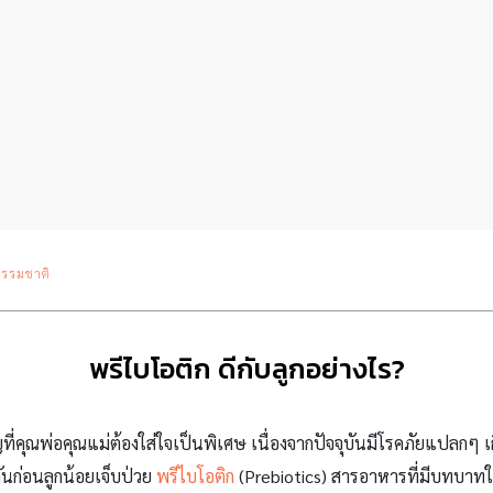
รรมชาติ
พรีไบโอติก ดีกับลูกอย่างไร?
ี่คุณพ่อคุณแม่ต้องใส่ใจเป็นพิเศษ เนื่องจากปัจจุบันมีโรคภัยแปลกๆ เกิ
งกันก่อนลูกน้อยเจ็บป่วย
พรีไบโอติก
(Prebiotics) สารอาหารที่มีบทบาทในก