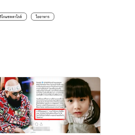
ลิโกแซคคาไรด์
ใยอาหาร