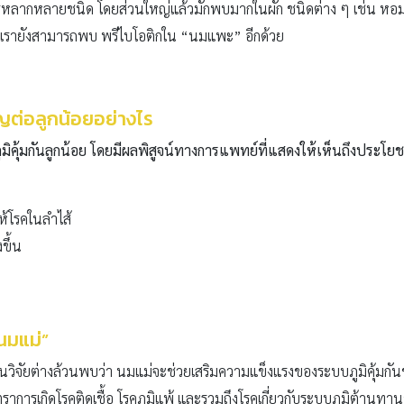
รหลากหลายชนิด โดยส่วนใหญ่แล้วมักพบมากในผัก ชนิดต่าง ๆ เช่น หอมหัว
้เรายังสามารถพบ พรีไบโอติกใน “นมแพะ” อีกด้วย
ญต่อลูกน้อยอย่างไร
มิคุ้มกันลูกน้อย โดยมีผลพิสูจน์ทางการแพทย์ที่แสดงให้เห็นถึงประโยชน
ให้โรคในลำไส้
ขึ้น
นมแม่”
ิจัยต่างล้วนพบว่า นมแม่จะช่วยเสริมความแข็งแรงของระบบภูมิคุ้มกันของ
ราการเกิดโรคติดเชื้อ โรคภูมิแพ้ และรวมถึงโรคเกี่ยวกับระบบภูมิต้านทาน