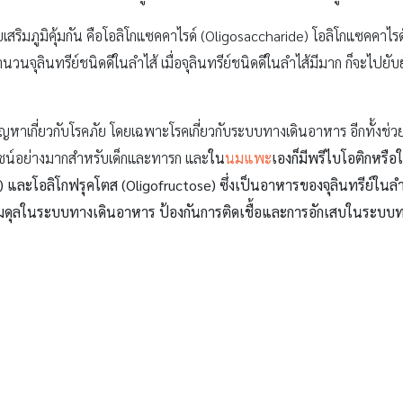
่วยเสริมภูมิคุ้มกัน คือโอลิโกแซคคาไรด์ (Oligosaccharide) โอลิโกแซคคาไร
จุลินทรีย์ชนิดดีในลำไส้ เมื่อจุลินทรีย์ชนิดดีในลำไส้มีมาก ก็จะไปยับยั
มีปัญหาเกี่ยวกับโรคภัย โดยเฉพาะโรคเกี่ยวกับระบบทางเดินอาหาร อีกทั้งช่ว
โยชน์อย่างมากสำหรับเด็กและทารก และ
ใน
นมแพะ
เองก็มีพรีไบโอติกหรื
in) และโอลิโกฟรุคโตส (Oligofructose) ซึ่งเป็นอาหารของจุลินทรีย์ในล
มดุลในระบบทางเดินอาหาร ป้องกันการติดเชื้อและการอักเสบในระบบทางเ