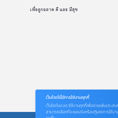
ต่อไปนี้ถือเป็นการบริหารสมองให้กับลูกๆ ได้ดี ซึ่ง
เพื่อลูกฉลาด ดี และ มีสุข
สามารถทำได้ตั้งแต่ลูก 2-5 ขวบขึ้นไปค่ะ 1. ฝึกให้
ลูกสังเกตสี ไม่ต้องออกไปซื้ออุปกรณ์ให้เสียเงินใน
กระเป๋าแพงๆ ค่ะ เพราะแค่เปิดตู้เย็นหยิบเอาผัก
ผลไม้ ซึ่งแน่นอนว่ามีทั้ง สีเขียว ขาว ส้ม แดง ม่วง
เหลือง ฯลฯ คุณแม่แค่หยิบขึ้นมาแล้วถามลูกว่า
“แอปเปิลมีสีเรียกว่าอะไร” , “แครอทสีอะไร” ,
“แตงโมมีเปลือก และเนื้อสีอะไร” เป็นต้น แล้วยัง
ทำได้ทุกทีที่พาลูกไป เช่น นั่งรถออกไปข้างด้วยกัน
คุณแม่สามารถชี้ชวนให้ลูกดูว่ารถที่วิ่งอยู่มีสีอะไร
บ้าง ต้นไม้ ดอกไม้ที่อยู่ข้างมีสีอะไร เท่านี้ก็เป็นการ
ช่วยกระตุ้นฝึกให้ลูกใช้ความคิด […]
เว็บไซต์นี้มีการใช้งานคุกกี้
เว็บไซต์ของเราใช้งานคุกกี้เพื่อช่วยเพิ่มประส
สามารถเลือกที่จะยอมรับหรือปฏิเสธการใช้งานคุก