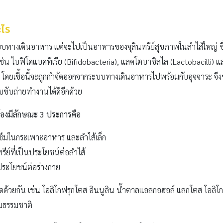
ะไร
ะบบทางเดินอาหาร แต่จะไปเป็นอาหารของจุลินทรีย์สุขภาพในลำไส้ใหญ่ ซึ
่น ไบฟิโดแบคทีเรีย (Bifidobacteria), แลคโตบาซิลไล (Lactobacilli) และช
i) โดยเชื้อนี้จะถูกกำจัดออกจากระบบทางเดินอาหารไปพร้อมกับอุจจาระ 
บขับถ่ายทำงานได้ดีอีกด้วย
ต้องมีลักษณะ 3 ประการคือ
ูดซึมในกระเพาะอาหาร และลำไส้เล็ก
ีย์ที่เป็นประโยชน์ต่อลำไส้
นประโยชน์ต่อร่างกาย
ิดด้วยกัน เช่น โอลิโกฟรุกโตส อินนูลิน น้ำตาลแอลกอฮอล์ แลกโตส โอลิโ
มธรรมชาติ