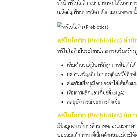
ทั้งนี้ พรีไบโอติก ฃสามารถพบได้ในอาหา
เมล็ดธัญพืชบางชนิด กล้วย และนอกจากนี
พรีไบโอติก (Prebiotics)
สำคั
พรีไบโอติกมีประโยชน์ต่อการเสริมสร้างภู
เพิ่มจำนวนจุลินทรีย์สุขภาพในลำไส้
ลดการเจริญเติบโตของจุลินทรีย์ที่ก่อ
ส่งเสริมเยื่อบุเมือกของลำไส้ให้แข็งแรง
เพิ่มการผลิตแอนตี้บอดี้ (sIgA)
ลดอุบัติการณ์ของการติดเชื้อ
พรีไบโอติก (Prebiotics)
กับ “
มีข้อมูลจากทั้งการศึกษาทดลองและจากงานว
นมผสมแล้ว ทารกที่เลี้ยงด้วยนมแม่จะมีอัต