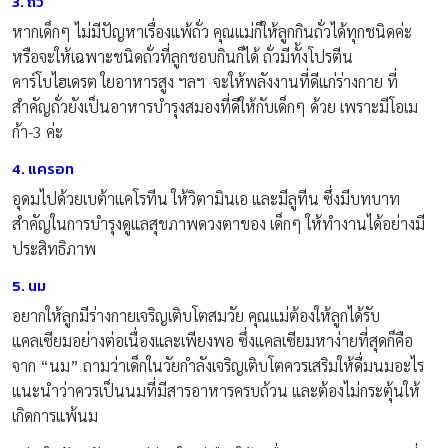
3. ถั่ว
หากเด็กๆ ไม่มีปัญหาเรื่องแพ้ถั่ว คุณแม่ก็ให้ลูกกินถั่วได้ทุกชนิดค่ะ
หรือจะให้เฉพาะชนิดถั่วที่ลูกชอบกินก็ได้ ถั่วมีทั้งโปรตีน
คาร์โบไฮเดรต ใยอาหารสูง ฯลฯ จะให้พลังงานที่ดีแก่ร่างกาย ที่
สำคัญถั่วยังเป็นอาหารบำรุงสมองที่ดีให้กับเด็กๆ ด้วย เพราะมีโอเม
ก้า-3 ค่ะ
4. แครอท
อุดมไปด้วยเบต้าแคโรทีน ให้วิตามินเอ และมีลูทีน ซึ่งมีบทบาท
สำคัญในการบำรุงดูแลสุขภาพดวงตาของ เด็กๆ ให้ทำงานได้อย่างมี
ประสิทธิภาพ
5. นม
อยากให้ลูกมีร่างกายเจริญเติบโตสมวัย คุณแม่ต้องให้ลูกได้รับ
แคลเซียมอย่างต่อเนื่องและเพียงพอ ซึ่งแคลเซียมหาง่ายที่สุดก็คือ
จาก “นม” ถามว่าเด็กในวัยกำลังเจริญเติบโตควรเสริมให้ดื่มนมอะไร
แนะนำว่าควรเป็นนมที่มีสารอาหารครบถ้วน และต้องไม่กระตุ้นให้
เกิดการแพ้นม