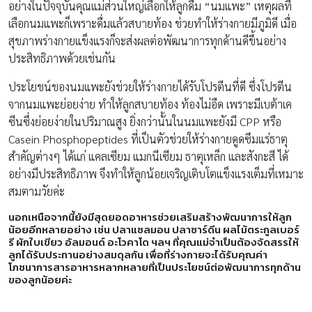
อย่างในปัจจุบันคุณแม่ส่วนใหญ่เลือกให้ลูกดื่ม “นมแพะ” เหตุผลที่
เลือกนมแพะก็เพราะดื่มแล้วสบายท้อง ช่วยทำให้ร่างกายมีภูมิดี เมื่อ
สุขภาพร่างกายแข็งแรงก็จะส่งผลต่อพัฒนาการทุกด้านดีขึ้นอย่าง
ประสิทธิภาพด้วยเช่นกัน
ประโยชน์ของนมแพะยังช่วยให้ร่างกายได้รับโปรตีนที่ดี ซึ่งโปรตีน
จากนมแพะย่อยง่าย ทำให้ลูกสบายท้อง ท้องไม่อืด เพราะมีเบต้าเค
ซีนซึ่งย่อยง่ายในปริมาณสูง ยิ่งกว่านั้นในนมแพะยังมี CPP หรือ
Casein Phosphopeptides ที่เป็นตัวช่วยให้ร่างกายดูดซึมแร่ธาตุ
สำคัญต่างๆ ได้แก่ แคลเซียม แมกนีเซียม ธาตุเหล็ก และสังกะสี ได้
อย่างมีประสิทธิภาพ จึงทำให้ลูกน้อยเจริญเติบโตแข็งแรงเต็มที่เหมาะ
สมตามวัยค่ะ
นอกเหนือจากนี้ยังมีสุดยอดอาหารช่วยเสริมสร้างพัฒนาการให้ลูก
น้อยอีกหลายอย่าง เช่น ปลาแซลมอน ปลาซาร์ดีน ผลไม้ตระกูลเบอร์
รี ผักใบเขียว อัลมอนด์ อะโวคาโด ฯลฯ ที่คุณแม่จำเป็นต้องจัดสรรให้
ลูกได้รับประทานอย่างสมดุลกัน เพื่อที่ร่างกายจะได้รับคุณค่า
โภชนาการสารอาหารหลากหลายที่เป็นประโยชน์ต่อพัฒนาการทุกด้าน
ของลูกน้อยค่ะ