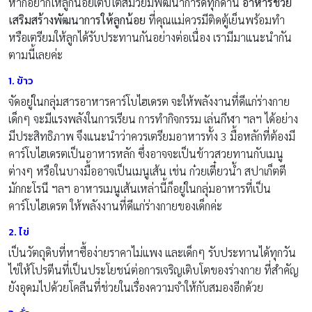
หากอยากให้ลูกน้อยเติบโตสมวัยมีพัฒนาการดีทุกด้าน
อาหารช่วย
เสริมสร้างพัฒนาการให้ลูกน้อย
ที่คุณแม่ควรมีติดตู้เย็นพร้อมทำ
หรือเตรียมให้ลูกได้รับประทานกันอย่างต่อเนื่อง เรามีมาแนะนำกัน
ตามนี้เลยค่ะ
1. ข้าว
จัดอยู่ในกลุ่มสารอาหารคาร์โบไฮเดรต จะให้พลังงานที่ดีแก่ร่างกาย
เด็กๆ จะมีแรงพลังในการเรียน การทำกิจกรรม เล่นกีฬา ฯลฯ ได้อย่าง
มีประสิทธิภาพ จึงแนะนำว่าควรเตรียมอาหารทั้ง 3 มื้อหลักที่ต้องมี
คาร์โบไฮเดรตเป็นอาหารหลัก ซึ่งอาจจะเป็นข้าวสวยทานกับเมนู
ต่างๆ หรือในบางมื้ออาจเป็นเมนูเส้น เช่น ก๋วยเตี๋ยวน้ำ สปาเก็ตตี
มักกะโรนี ฯลฯ อาหารเมนูเส้นเหล่านี้ก็อยู่ในกลุ่มอาหารที่เป็น
คาร์โบไฮเดรต ให้พลังงานที่ดีแก่ร่างกายของเด็กค่ะ
2. ไข่
เป็นวัตถุดิบที่หาซื้อง่ายราคาไม่แพง และเด็กๆ รับประทานได้ทุกวัน
ไข่ให้โปรตีนที่เป็นประโยชน์ต่อการเจริญเติบโตของร่างกาย ที่สำคัญ
ยังอุดมไปด้วยโคลีนที่ช่วยในเรื่องความจำให้กับสมองอีกด้วย