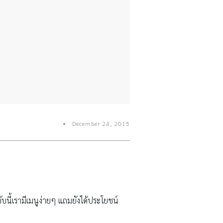
December 24, 2015
ับนี้เรามีเมนูง่ายๆ แถมยังได้ประโยชน์