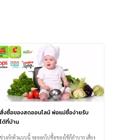
สั่งซื้อของสดออนไลน์ พ่อแม่ซื้อง่ายรับ
ได้ที่บ้าน
ช่วงกักตัวแบบนี้ จะออกไปซื้อของใช้ก็ลำบาก เสี่ยง