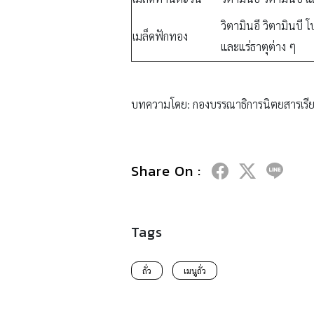
วิตามินอี วิตามินบี
เมล็ดฟักทอง
และแร่ธาตุต่าง ๆ
บทความโดย: กองบรรณาธิการนิตยสารเรีย
Share On :
Tags
ถั่ว
เมนูถั่ว