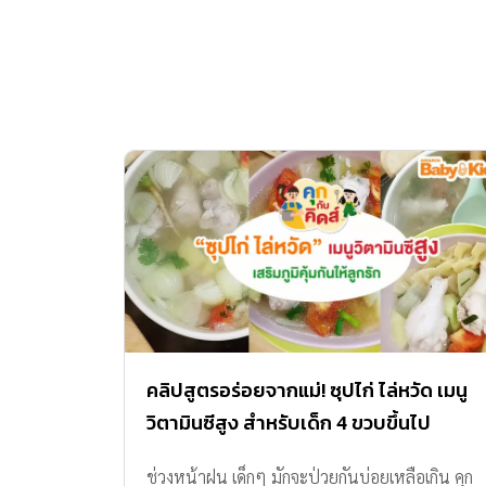
คลิปสูตรอร่อยจากแม่! ซุปไก่ ไล่หวัด เมนู
วิตามินซีสูง สำหรับเด็ก 4 ขวบขึ้นไป
ช่วงหน้าฝน เด็กๆ มักจะป่วยกันบ่อยเหลือเกิน คุก