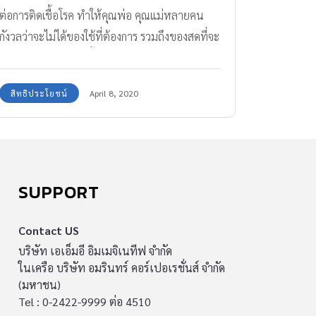
ต่อการติดเชื้อโรค ทำให้คุณพ่อ คุณแม่หลายคน
กังวลว่าจะไม่ได้ของใช้ที่ต้องการ รวมถึงของสดที่จะ
เอามาทำอาหารก็จะซื้อยาก แม่น้องเล็กก็เลย
รวบรวมร้าน สั่งซื้อของสดออนไลน์ มาให้คุณพ่อ
สิทธิประโยชน์
April 8, 2020
คุณแม่ได้ช้อปเพลินเหมือนได้ไปห้างเลยค่ะ
SUPPORT
Contact US
บริษัท เอเอ็มอี อิมเมจิเนทีฟ จำกัด
ในเครือ บริษัท อมรินทร์ คอร์เปอเรชั่นส์ จำกัด
(มหาชน)
Tel : 0-2422-9999 ต่อ 4510