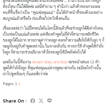
ลูกจะได้ไม่ต้องอยู่คนเดียวกันใช่ไหมละคะ … ถามว่าเป็นวิธีการที่ถูก
ต้องไหม ก็ไม่ได้ผิดค่ะ แต่มีคำถาม ๆ คำนึงว่า แล้วตัวของเราเองละ
คนที่ขึ้นชื่อว่าเป็น “คุณพ่อคุณแม่” นั้นได้ทำหน้าที่ของตัวเองอย่าง
สมบูรณ์แล้วหรือยัง ก่อนที่จะไปหวังพึ่งคนอื่น
เชื่อเถอะค่ะว่า ไม่มีใครคนใดในโลกนี้อีกแล้วที่จะช่วยลูกได้ดีเท่ากับคน
เป็นพ่อเป็นแม่แล้วละค่ะ แค่เพียงคำพูดไม่กี่คำก็สามารถพลิกชีวิต
ของลูกได้ไม่ยาก หากเราดุด่าว่าทอลูก ตอกย้ำความเสียใจให้กับลูก ๆ ก็
จะผูกใจอยู่กับคำพูดเหล่านั้น ในทางกลับกัน หากเราใช้ คำพูดให้กำลัง
ใจลูก ก็สามารถช่วยเยียวยาหัวใจของลูกให้มีพลังต่อไปได้
และในวันนี้ทีมงาน
Amarin Baby and Kids
จะขอนำเสนอ 12 คำ
พูดให้กำลังใจลูก ที่คุณพ่อคุณแม่ควรพูดมาฝากกัน จะมีอะไรบ้างนั้น
เราไปดูพร้อมๆ กันเลยดีกว่าค่ะ
Pages:
1
2
Share On :