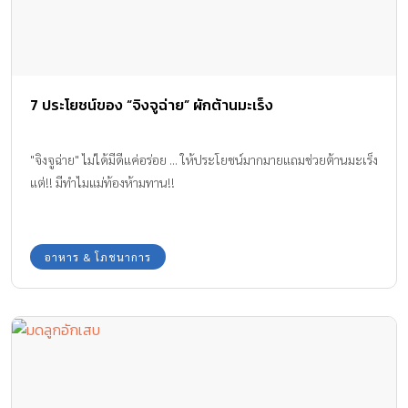
7 ประโยชน์ของ “จิงจูฉ่าย” ผักต้านมะเร็ง
"จิงจูฉ่าย" ไม่ได้มีดีแค่อร่อย ... ให้ประโยชน์มากมายแถมช่วยต้านมะเร็ง
แต่!! มีทำไมแม่ท้องห้ามทาน!!
อาหาร & โภชนาการ