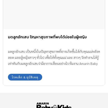
มดลูกอักเสบ ปัญหาสุขภาพที่พบได้บ่อยในผู้หญิง
มดลูกอักเสบ เป็นหนึ่งในปัญหาสุขภาพที่อาจเกิดขึ้นได้กับคุณแม่หลังค
ลอด และผู้หญิงสาวๆ ทั่วไป เพื่อให้ทั้งคุณแม่ และ สาวๆ วัยทำงานได้รู้
เท่าทันกับมดลูกอักเสบว่ามีอาการเตือนอย่างไร ทีมงาน Amarin Baby
& Kids มีข้อมูลที่น่าสนใจมาฝากให้ดูแลสุขภาพร่างกายห่างไกลจาก
มดลูกอักเสบกันค่ะ
โรคเด็ก & อุบัติเหตุ