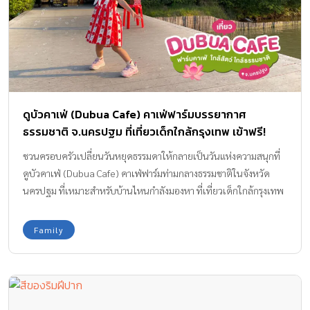
ดูบัวคาเฟ่ (Dubua Cafe) คาเฟ่ฟาร์มบรรยากาศ
ธรรมชาติ จ.นครปฐม ที่เที่ยวเด็กใกล้กรุงเทพ เข้าฟรี!
ชวนครอบครัวเปลี่ยนวันหยุดธรรมดาให้กลายเป็นวันแห่งความสนุกที่
ดูบัวคาเฟ่ (Dubua Cafe) คาเฟ่ฟาร์มท่ามกลางธรรมชาติในจังหวัด
นครปฐม ที่เหมาะสำหรับบ้านไหนกำลังมองหา ที่เที่ยวเด็กใกล้กรุงเทพ
แบบเดินทางง่าย ใช้งบไม่เยอะ และมีกิจกรรมให้เด็ก ๆ ปล่อยพลังได้ทั้ง
วัน ที่นี่มีโซน Mini Zoo ให้เด็ก ๆ ได้ใกล้ชิดสัตว์แบบไม่ต้องเสียค่าเข้า
Family
ชม พร้อมจักรยานปั่นฟรีในพื้นที่กว้างร่มรื่น บรรยากาศโปร่งโล่ง เข็นรถ
เข็นเด็กได้สะดวก มีจุดนั่งพักหลายมุม และโซนอาหารครบในที่เดียว
จะมื้อกลางวันหรือของหวานก็จบได้เลยโดยไม่ต้องย้ายที่ ด้วยพื้นที่
กว้างกว่า 100 ไร่ บรรยากาศโปร่งโล่ง เดินสบายไม่แออัด พร้อมกิจกรรม