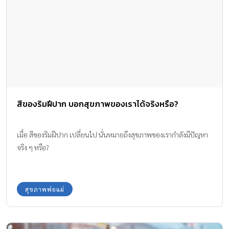
หลากหลายสำหรับเด็ก ๆ ทำให้ Dubua Cafe เป็นอีกหนึ่งตัวเลือกของ
ครอบครัวที่อยากพาเด็ก ๆ ออกมาใช้เวลานอกบ้าน ใกล้ชิดธรรมชาติ
และสนุกได้แบบไม่ต้องเร่งรีบ Mini Zoo – ดูสัตว์ ป้อนอาหาร ใกล้ชิด
แบบธรรมชาติ โซนนี้คือไฮไลต์ที่เด็ก ๆ ชอบมาก เพราะได้เจอสัตว์
หลายชนิดแบบใกล้ ๆ มีทั้ง ควาย แพะ ม้า ลา […]
สีของริมฝีปาก บอกสุขภาพของเราได้จริงหรือ?
เมื่อ สีของริมฝีปาก เปลี่ยนไป นั่นหมายถึงสุขภาพของเรากำลังมีปัญหา
จริง ๆ หรือ?
สุขภาพพ่อแม่