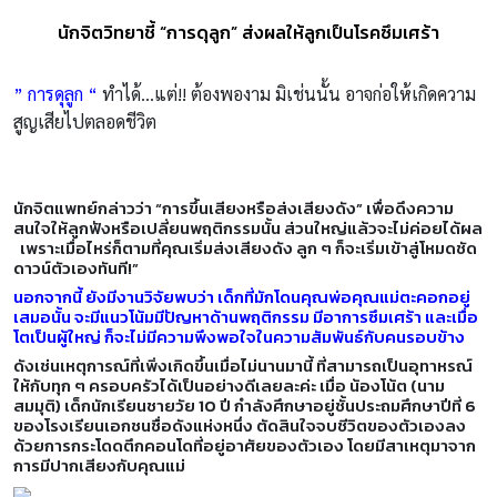
นักจิตวิทยาชี้ “การดุลูก” ส่งผลให้ลูกเป็นโรคซึมเศร้า
” การดุลูก “
ทำได้…แต่!! ต้องพองาม มิเช่นนั้น อาจก่อให้เกิดความ
สูญเสียไปตลอดชีวิต
นักจิตแพทย์กล่าวว่า “การขึ้นเสียงหรือส่งเสียงดัง” เพื่อดึงความ
สนใจให้ลูกฟังหรือเปลี่ยนพฤติกรรมนั้น ส่วนใหญ่แล้วจะไม่ค่อยได้ผล
เพราะเมื่อไหร่ก็ตามที่คุณเริ่มส่งเสียงดัง ลูก ๆ ก็จะเริ่มเข้าสู่โหมดชัด
ดาวน์ตัวเองทันที!”
นอกจากนี้ ยังมีงานวิจัยพบว่า เด็กที่มักโดนคุณพ่อคุณแม่ตะคอกอยู่
เสมอนั้น จะมีแนวโน้มมีปัญหาด้านพฤติกรรม มีอาการซึมเศร้า และเมื่อ
โตเป็นผู้ใหญ่ ก็จะไม่มีความพึงพอใจในความสัมพันธ์กับคนรอบข้าง
ดังเช่นเหตุการณ์ที่เพิ่งเกิดขึ้นเมื่อไม่นานมานี้ ที่สามารถเป็นอุทาหรณ์
ให้กับทุก ๆ ครอบครัวได้เป็นอย่างดีเลยละค่ะ เมื่อ น้องโน้ต (นาม
สมมุติ) เด็กนักเรียนชายวัย 10 ปี กำลังศึกษาอยู่ชั้นประถมศึกษาปีที่ 6
ของโรงเรียนเอกชนชื่อดังแห่งหนึ่ง ตัดสินใจจบชีวิตของตัวเองลง
ด้วยการกระโดดตึกคอนโดที่อยู่อาศัยของตัวเอง โดยมีสาเหตุมาจาก
การมีปากเสียงกับคุณแม่