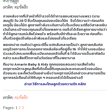
เครดิต: คมชัดลึก
ภายหลังจากที่เจ้าหน้าที่ตำรวจได้ทำการสอบสวนนางแพรว (นาม
สมมุติ) วัน 28 ปี ซึ่งเป็นคุณแม่ของน้องโน้ต จึงได้ความว่า ก่อนเกิด
เหตุนั้น น้องโน้ต ลูกชายกำลังจะเดินทางไปโรงเรียน แต่ถือวิสาสะหยิบ
เงินในกระเป๋าของคุณแม่ไปโดยพลการ ตนจึงได้เรียกลูกชายมาต่อว่า
ทำให้ลูกอารมณ์เสียไม่พอใจ พร้อมกับมีท่าทีเอะอะโวยวาย ก่อนที่จะ
เก็บตัวอยู่แต่ในห้องลำพังและไม่ยอมไปโรงเรียน
พอตกบ่าย ตนคิดว่าลูกจะดีขึ้น แต่กลับกลายเป็นว่า ลูกชายกลับก่อ
เหตุด้วยการกระโดดออกจากหลังห้องที่อยู่ชั้น 16 ทำให้ร่างของน้อง
ร่วงลงไปกระแทกพื้นระเบียงคอนกรีตชั้นที่ 6 ได้รับบาดเจ็บสาหัสดัง
กล่าว และเสียชีวิตภายในวันต่อมาที่โรงพยาบาล
ทีมงาน Amarin Baby & Kids ทุกคนขอแสดงความเสียใจกับ
เหตุการณ์การสูญเสียที่เกิดขึ้นนี้กับคุณแม่และครอบครัวของน้อง
ด้วยนะคะ และก็หวังเป็นอย่างยิ่งว่าเหตุการณ์ดังกล่าวจะสามารถเป็น
อุทาหรณ์เตือนใจให้กับทุก ๆ ครอบครัวได้เป็นอย่างดี
อ่าน! วิธีการลงโทษลูกด้วยความรัก คลิก!
เครดิต:
คมชัดลึก
Pages:
1
2
3