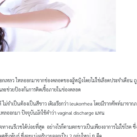
เมือกเหลว ไหลออกมาจากช่องคลอดของผู้หญิงโดยไม่ใช่เลือดประจำเดือน
ด และช่วยป้องกันการติดเชื้อภายในช่องคลอด
ด้ ไม่จำเป็นต้องเป็นสีขาว เดิมเรียกว่า leukorrhea โดยมีรากศัพท์มาจา
ไหลออกมา ปัจจุบันมักใช้คำว่า vaginal discharge แทน
างนรีเวชได้บ่อยที่สุด อย่างไรก็ตามตกขาวเป็นเพียงอาการไม่ใช่โรค ซึ่ง
เพศสัมพันธ์ ซึ่งจะแบ่งอธิบายออกเป็น 2 กลุ่มใหญ่ ๆ คืด