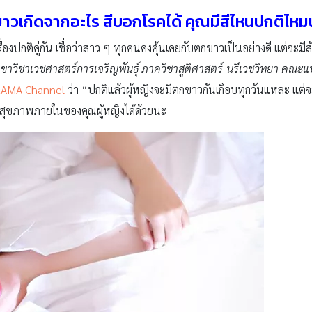
าวเกิดจากอะไร สีบอกโรคได้ คุณมีสีไหนปกติไหม
องปกติคู่กัน เชื่อว่าสาว ๆ ทุกคนคงคุ้นเคยกับตกขาวเป็นอย่างดี แต่จะมีสั
สาขาวิชาเวชศาสตร์การเจริญพันธุ์ ภาควิชาสูติศาสตร์-นรีเวชวิทยา ค
AMA Channel
ว่า “ปกติแล้วผู้หญิงจะมีตกขาวกันเกือบทุกวันแหละ แต่จะ
อกสุขภาพภายในของคุณผู้หญิงได้ด้วยนะ