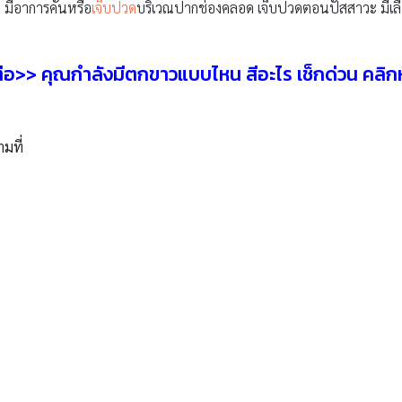
 มีอาการคันหรือ
เจ็บปวด
บริเวณปากช่องคลอด เจ็บปวดตอนปัสสาวะ มีเลื
ต่อ>> คุณกำลังมีตกขาวแบบไหน สีอะไร เช็กด่วน คลิกห
ามที่