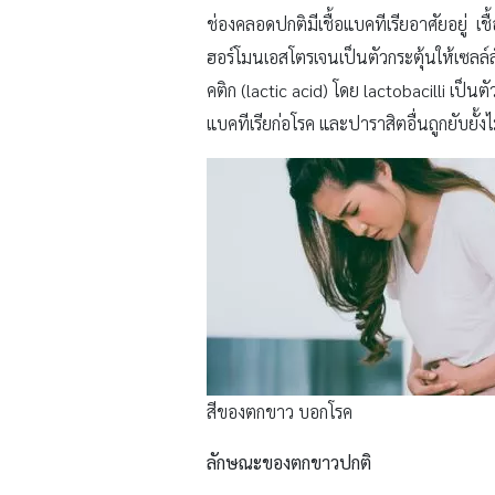
ช่องคลอดปกติมีเชื้อแบคทีเรียอาศัยอยู่ 
ฮอร์โมนเอสโตรเจนเป็นตัวกระตุ้นให้เซลล์
คติก (lactic acid) โดย lactobacilli เป
แบคทีเรียก่อโรค และปาราสิตอื่นถูกยับยั้ง
สีของตกขาว บอกโรค
ลักษณะของตกขาวปกติ