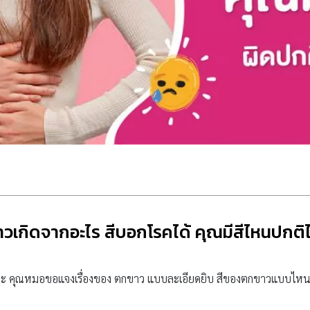
วเกิดจากอะไร สีบอกโรคได้ คุณมีสีไหนปกติ
นะ คุณหมอขอแจงเรื่องของ ตกขาว แบบละเอียดยิบ สีของตกขาวแบบไห