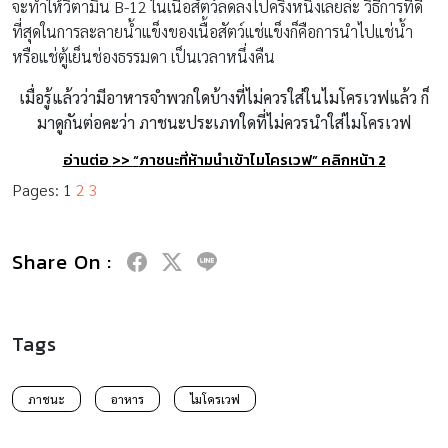
จะทำให้วิตามิน B-12 ในเนื้อสัตว์ลดลงไปครึ่งหนึ่งเลยล่ะ วิธีการที่ดี
ที่สุดในการละลายน้ำแข็งของเนื้อสัตว์แช่แข็งก็คือการนำไปแช่น้ำ
หรือแช่ตู้เย็นช่องธรรมดา เป็นเวลาหนึ่งคืน
เมื่อรู้แล้วว่ามีอาหารจำพวกใดบ้างที่ไม่ควรใส่ในไมโครเวฟแล้ว ก็
มาดูกันต่อคะว่า ภาชนะประเภทใดที่ไม่ควรนำใส่ไมโครเวฟ
อ่านต่อ
>>
“
ภาชนะที่ห้ามนำเข้าไมโครเวฟ” คลิกหน้า
2
Pages:
1
2
3
Share On :
Tags
ภาชนะ
อาหาร
ไมโครเวฟ