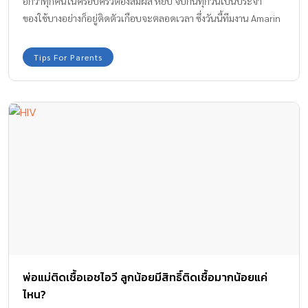
อกว่าทุกคนในครอบครัวต้องสัมผัส หยิบ จับกันทุกวันเป็นประจำ
ของใช้บางอย่างก็อยู่ติดตัวเกือบจะตลอดเวลา ซึ่งวันนี้ทีมงาน Amarin
Baby & Kids จะมาเฉลย 10 อันดับของใช้ใกล้ตัว ที่ซ่อนไว้ด้วยความ
สกปรก แบบที่ทุกคนในครอบครัวนึกไม่ถึงเลยล่ะค่ะ
Tips For Parents
พ่อแม่ติดเชื้อเอชไอวี ลูกน้อยมีสิทธิ์ติดเชื้อมากน้อยแค่
ไหน?