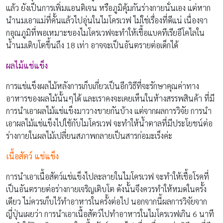
แล้ว ยังเป็นการเพิ่มแอนติเจน หรือภูมิคุ้มกันร่างกายนั่นเอง แต่หาก
นำนมเอาแม่ที่คั้นแล้วไปอุ่นในไมโครเวฟ ไม่ใช่เรื่องที่ดีแน่ เนื่องจา
กอุณภูมิที่พอเหมาะของไมโครเวฟจะทำให้เชื้อแบคทีเรียอีโคไลใน
น้ำนมเติบโตขึ้นถึง 18 เท่า อาจจะเป็นอันตรายต่อเด็กได้
ผลไม้แช่แข็ง
การแช่แข็งผลไม้หลังการเก็บเกี่ยวเป็นอีกวิธีที่จะรักษาคุณค่าทาง
อาหารของผลไม้นั้นๆได้ และเราคงจะเคยเห็นในห้างสรรพสินค้า ที่มี
การนำเอาผลไม้แช่แข็งมาวางขายกันบ้าง แต่จากผลการวิจัย การนำ
เอาผลไม้แช่แข็งไปใช้กับไมโครเวฟ จะทำให้น้ำตาลที่มีประโยชน์ต่อ
ร่างกายในผลไม้เปลี่ยนสภาพกลายเป็นสารก่อมะเร็งค่ะ
เนื้อสัตว์ แช่แข็ง
การนำเอาเนื้อสัตว์แช่แข็งไปละลายในไมโครเวฟ จะทำให้เชื้อโรคที่
เป็นอันตรายต่อร่างกายเจริญเติบโต ดังนั้นจึงควรทำให้หมดในครั้ง
เดียว ไม่ควรเก็บไว้ทำอาหารในครั้งต่อไป นอกจากนี้ผลการวิจัยจาก
ญี่ปุ่นเผยว่า การนำเอาเนื้อสัตว์ไปทำอาหารในไมโครเวฟเกิน 6 นาที