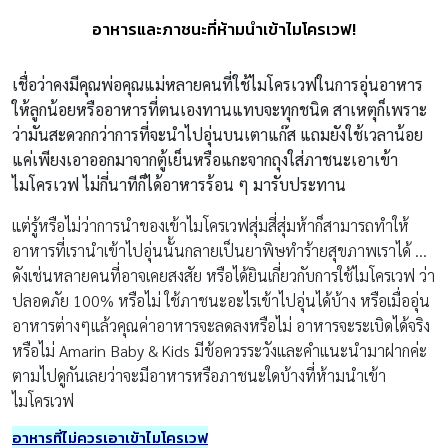
อาหารและภาชนะที่ห้ามนำเข้าไมโครเวฟ!
เชื่อว่าคงมีคุณพ่อคุณแม่หลายคนที่ใช้ไมโครเวฟในการอุ่นอาหาร
ให้ลูกน้อยหรืออาหารที่ตนเองทานแทบจะทุกชนิด สาเหตุก็เพราะ
ว่ามันสะดวกกว่าการที่จะนำไปอุ่นบนเตาแก๊ส แถมยังใช้เวลาน้อย
แค่เพียงเอาออกมาจากตู้เย็นหรือแกะจากถุงใส่ภาชนะเอาเข้า
ไมโครเวฟ ไม่กี่นาทีก็ได้อาหารร้อน ๆ มารับประทาน
แต่รู้หรือไม่ว่าการนำของเข้าไมโครเวฟสุ่มสี่สุ่มห้าก็สามารถทำให้
อาหารที่เรานำเข้าไปอุ่นนั้นกลายเป็นยาพิษทำร้ายสุขภาพเราได้ …
ดังเช่นหลายคนที่อาจเคยสงสัย หรือได้ยินเกี่ยวกับการใช้ไมโครเวฟ ว่า
ปลอดภัย 100% หรือไม่ ใช้ภาชนะอะไรเข้าไปอุ่นได้บ้าง หรือเมื่ออุ่น
อาหารต่างๆแล้วคุณค่าอาหารจะลดลงหรือไม่ อาหารจะระเบิดได้จริง
หรือไม่ Amarin Baby & Kids มีข้อควรระวังและคำแนะนำมาฝากค่ะ
ตามไปดูกันเลยว่าจะมีอาหารหรือภาชนะใดบ้างที่ห้ามนำเข้า
ไมโครเวฟ
อาหารที่ไม่ควรเอาเข้าไมโครเวฟ