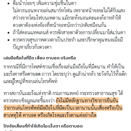
ดื่มน้ำบ่อยๆ เพิ่มความชุ่มชื่นในตา
ไม่ควรนอนหงายเล่นสมาร์ทโฟน เพราะหน้าจอจะไม่ได้รับแสง
สว่างจากโคมไฟบนเพดาน แม้กระทั่งนอนตะแคงก็อาจทำให้
ดวงตาต้องเพ่งจ้องที่หน้าจอหนักกว่าปกติเหมือนกัน
ถ้าใส่คอนแทคเลนส์ ควรพักสายตาด้วยการเปลี่ยนมาใส่แว่นตา
ควรตรวจสุขภาพดวงตาเป็นประจำ และปรึกษาคุณหมอเมื่อมี
ปัญหาเกี่ยวกับดวงตา
เล่นมือถือในที่มืด เสี่ยง ตาบอด จริงหรือ
จากกรณีที่มีการโพสต์ชวนเชื่อเรื่องเล่นมือถือในที่มืดนาน ทำให้เป็น
มะเร็งตาหรือ
ตาบอด
ถาวร โดยระบุว่า ดูแล้วน่ากลัว ระวังกันไว้ทั้งเด็ก
และผู้ใหญ่ที่ชอบเล่นโทรศัพท์
ทางสถาบันมะเร็งแห่งชาติ กรมการแพทย์ กระทรวงสาธารณสุข ได้
ตรวจสอบข้อมูลและชี้แจงว่า
ยังไม่มีหลักฐานทางวิชาการยืนยัน
ว่าการเล่นโทรศัพท์มือถือในที่มืดเป็นเวลานานนั้นเสี่ยงหรือเป็น
สาเหตุให้ ตาบอด หรือเกิดโรคมะเร็งตาแต่อย่างใด
ปัจจัยเสี่ยงที่ทำให้เกิดโมะเร็งตา หรือตาบอด