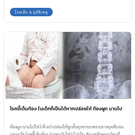
โรคเด็ก & อุบัติเหตุ
โรคขี้เต็มท้อง ในเด็กก็เป็นได้หากปล่อยให้ ท้องผูก นานไป
ท้องผูก นานไปใช่ว่าดี อย่าปล่อยให้ลูกอั้นอุจจาระเพราะอาจอุดตันจน
กลายเป็นโรคขี้เต็มท้อง ถ่ายทุกวันใช่ว่าไม่เป็น สังเกตลักษณะก้อนอึ