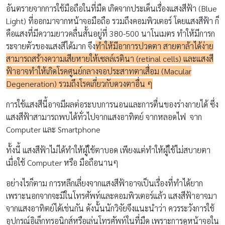
อันตรายจากการใช้มือถือในที่มืด เกิดจากประเด็นเรื่องแสงสีฟ้า (Blue
Light) ที่ออกมาจากหน้าจอมือถือ รวมถึงคอมพิวเตอร์ โดยแสงสีฟ้า ก็
คือแสงที่มีความยาวคลื่นสั้นอยู่ที่ 380-500 นาโนเมตร ทำให้มีการก
ระจายตัวของแสงสีได้มาก จึง
ทำให้มีอาการปวดตา สายตาล้าได้ง่าย
สามารถสร้างความเสียหายให้เซลล์เรตินา (retinal cells) และแสงสี
ฟ้าอาจทำให้เกิดโรคศูนย์กลางจอประสาทตาเสื่อม (Macular
Degeneration) รวมถึงโรคเกี่ยวกับดวงตาอื่น ๆ
การใช้แสงสีนี้อาจมีผลต่อระบบการนอนและการตื่นของร่างกายได้ ซึ่ง
แสงสีฟ้าสามารถพบได้ทั่วไปจากแสงอาทิตย์ จากหลอดไฟ จาก
Computer และ Smartphone
ทั้งนี้ แสงสีฟ้าไม่ได้ทำให้ผู้ใช้ตาบอด เพียงแต่ทำให้ผู้ใช้ไม่สบายตา
เมื่อใช้ Computer หรือ มือถือนานๆ
อย่างไรก็ตาม การหลีกเลี่ยงจากแสงสีฟ้าอาจเป็นเรื่องที่ทำได้ยาก
เพราะนอกจากจะมีในโทรศัพท์และคอมพิวเตอร์แล้ว แสงสีฟ้าอาจมา
จากแสงอาทิตย์ได้เช่นกัน ดังนั้นนักวิจัยจึงแนะนำว่า ควรระวังการใช้
อุปกรณ์อิเล็กทรอนิกส์หรือเล่นโทรศัพท์ในที่มืด เพราะการดูหน้าจอใน