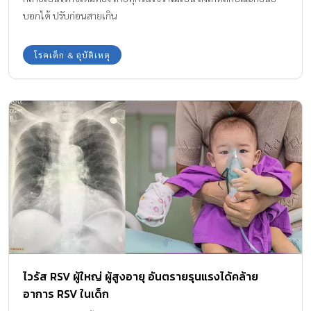
บอกได้ ปรับก่อนสายเกิน
โรคเด็ก & อุบัติเหตุ
ไวรัส RSV ผู้ใหญ่ ผู้สูงอายุ อันตรายรุนแรงได้คล้าย
อาการ RSV ในเด็ก