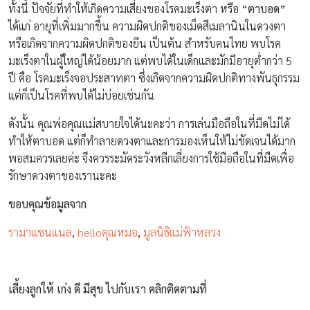
ทั้งนี้ ปัจจัยที่ทำให้เกิดความเสี่ยงของโรคมะเร็งตา หรือ
“ตาบอด”
ได้แก่ อายุที่เพิ่มมากขึ้น ความผิดปกติของเม็ดสีเมลานินในดวงตา
หรือเกิดจากความผิดปกติของยีน เป็นต้น สำหรับคนไทย พบโรค
มะเร็งตาในผู้ใหญ่ได้น้อยมาก แต่พบได้ในเด็กและมักมีอายุต่ำกว่า 5
ปี คือ โรคมะเร็งจอประสาทตา ซึ่งเกิดจากความผิดปกติทางพันธุกรรม
แต่ก็เป็นโรคที่พบได้ไม่บ่อยเช่นกัน
ดังนั้น คุณพ่อคุณแม่สบายใจได้นะคะว่า การเล่นมือถือในที่มืดไม่ได้
ทำให้ตาบอด แต่ก็ทำลายดวงตาและการมองเห็นให้ไม่ชัดเจนได้มาก
พอสมควรเลยค่ะ จึงควรระมัดระวังหลีกเลี่ยงการใช้มือถือในที่มืดเพื่อ
รักษาดวงตาของเรานะคะ
ขอบคุณข้อมูลจาก
รามาแชนแนล
,
helloคุณหมอ
,
มูลนิธิแม่ฟ้าหลวง
เลี้ยงลูกให้ เก่ง ดี มีสุข ไปกับเรา คลิกติดตามที่