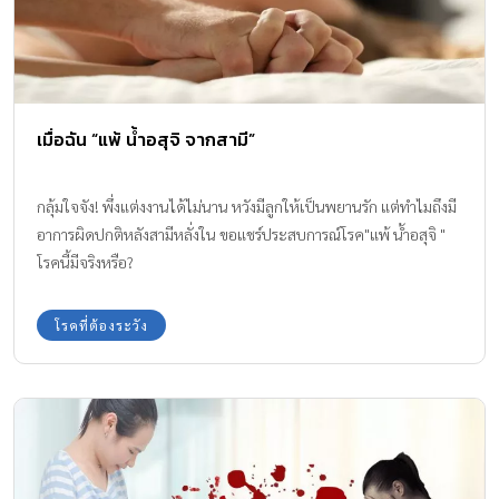
เมื่อฉัน “แพ้ น้ำอสุจิ จากสามี”
กลุ้มใจจัง! พึ่งแต่งงานได้ไม่นาน หวังมีลูกให้เป็นพยานรัก แต่ทำไมถึงมี
อาการผิดปกติหลังสามีหลั่งใน ขอแชร์ประสบการณ์โรค"แพ้ น้ำอสุจิ "
โรคนี้มีจริงหรือ?
โรคที่ต้องระวัง