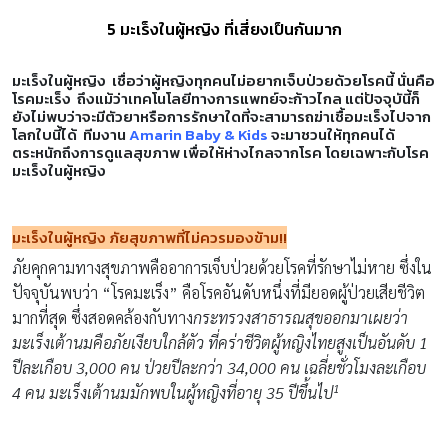
5 มะเร็งในผู้หญิง ที่เสี่ยงเป็นกันมาก
มะเร็งในผู้หญิง
เชื่อว่าผู้หญิงทุกคนไม่อยากเจ็บป่วยด้วยโรคนี้ นั่นคือ
โรคมะเร็ง ถึงแม้ว่าเทคโนโลยีทางการแพทย์จะก้าวไกล แต่ปัจจุบันี้ก็
ยังไม่พบว่าจะมีตัวยาหรือการรักษาใดที่จะสามารถฆ่าเชื้อมะเร็งไปจาก
โลกใบนี้ได้ ทีมงาน
Amarin Baby & Kids
จะมาชวนให้ทุกคนได้
ตระหนักถึงการดูแลสุขภาพ เพื่อให้ห่างไกลจากโรค โดยเฉพาะกับโรค
มะเร็งในผู้หญิง
มะเร็งในผู้หญิง ภัยสุขภาพที่ไม่ควรมองข้าม
!!
ภัยคุกคามทางสุขภาพคืออาการเจ็บป่วยด้วยโรคที่รักษาไม่หาย ซึ่งใน
ปัจจุบันพบว่า “โรคมะเร็ง” คือโรคอันดับหนึ่งที่มียอดผู้ป่วยเสียชีวิต
มากที่สุด ซึ่งสอดคล้องกับทาง
กระทรวงสาธารณสุขออกมาเผยว่า
มะเร็งเต้านมคือภัยเงียบใกล้ตัว ที่คร่าชีวิตผู้หญิงไทยสูงเป็นอันดับ 1
ปีละเกือบ 3
,
000 คน ป่วยปีละกว่า 34
,
000 คน เฉลี่ยชั่วโมงละเกือบ
1
4 คน มะเร็งเต้านมมักพบในผู้หญิงที่อายุ 35 ปีขึ้นไป