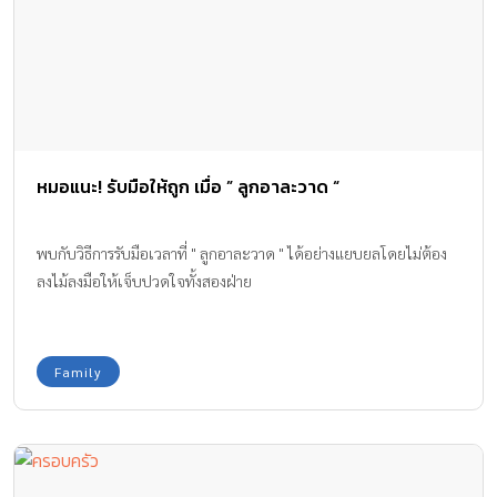
หมอแนะ! รับมือให้ถูก เมื่อ ” ลูกอาละวาด “
พบกับวิธีการรับมือเวลาที่ " ลูกอาละวาด " ได้อย่างแยบยลโดยไม่ต้อง
ลงไม้ลงมือให้เจ็บปวดใจทั้งสองฝ่าย
Family