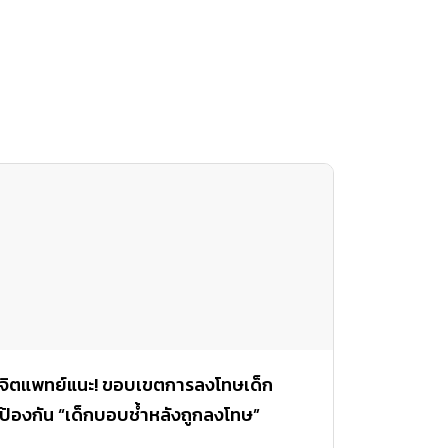
จิตแพทย์แนะ! ขอบเขตการลงโทษเด็ก
ป้องกัน “เด็กบอบช้ำหลังถูกลงโทษ”
จากกรณีข่าวจากประเทศญี่ปุ่น ที่พ่อกับแม่ลงโทษ
ลูกด้วยการปล่อยทิ้งไว้กลางทาง จนลูกหายไปกลาง
ป่านานหลายวัน โชคดีที่เด็กรอดชีวิต เป็นข่าวที่
ค่อนข้างสะเทือนใจว่า เราจำเป็นต้องลงโทษลูก
ขนาดนี้เลยหรือไม่ จิตใจเด็กจะบอบช้ำหรือไม่ และ
ความสัมพันธ์
November 24, 2016
จริงๆแล้วในกรณีที่ลูกทำผิด ขอบเขตการลงโทษเด็ก
ควรแค่ไหนหรือคะ
SUPPORT