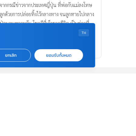
Contact US
บริษัท เอเอ็มอี อิมเมจิเนทีฟ จำกัด
ในเครือ บริษัท อมรินทร์ คอร์เปอเรชั่นส์ จำกัด
TH
(มหาชน)
Tel : 0-2422-9999 ต่อ 4510
ยกเลิก
ยอมรับทั้งหมด
สนใจลงโฆษณากับเว็บไซต์ Amarin
Baby&Kids
Tel : 02-422-9999 ต่อ 4775
Email :
abkofficial@amarin.co.th
Report an issue or send feedback
0-2422-9999 ต่อ 4180
(จันทร์ - ศุกร์ เวลา 09.00 - 18.00 น)
bdcx@amarin.co.th
Privacy Policy