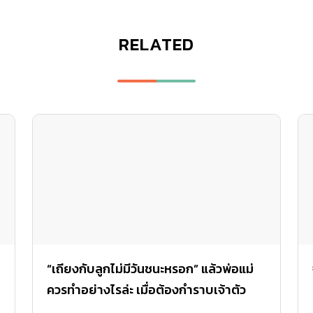
“เถียงกับลูกไม่มีวันชนะหรอก” แล้วพ่อแม่
ควรทำอย่างไรล่ะ เมื่อต้องกำราบเจ้าตัว
ป่วน
เมื่อเจ้าหนูเล่นบทร้ายขึ้นมา จะเกลี้ยกล่อมหรือ
หลอกล่อยังไงก็มีแต่จะเพลี่ยงพล้ำเสียรู้เจ้าหนู งั้น
เรามาดูวิธีเจรจากับเจ้าตัวแสบจากผู้เชี่ยวชาญกันดี
กว่า
ความสัมพันธ์
December 9, 2015
USEFUL LINKS