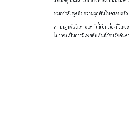
แต่เมื่อลูกเริ่มโต เราก็อาจทำแบบนั้นไม่ได้
หมอกำลังพูดถึง
ความผูกพันในครอบครัว
ความผูกพันในครอบครัวนี้เป็นเรื่องที่ในแ
ไม่ว่าจะเป็นการมีเพศสัมพันธ์ก่อนวัยอัน
เริ่มน่าสนใจแล้วใช่ไหมคะ
“ความผูกพันในครอบครัว”
เป็นความรู้สึก
ความรู้สึกที่มั่นใจได้เสมอว่าไม่ว่าจะเกิดอ
อยู่ใกล้ชิดกัน
อ่านต่อ “ทำไม “ความผู
เพราะบ่อยครั้งทีเดียวที่หมอได้พบ
ครอบครั
บางทีแทบจะไม่รู้จักกัน ซึ่งนั่นชวนให้คิ