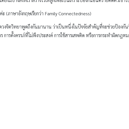
 แต่ยังมีบางสิ่งที่เราสร้างไว้ให้ลูกเพื่อเป็นเกราะป้องกันอันตรายติดตัวเขา
ค่ะ (ภาษาอังกฤษเรียกว่า Family Connectedness)
วดวงจิตวิทยาพูดถึงกันมานาน ว่าเป็นหนึ่งในปัจจัยสำคัญที่จะช่วยป้องกั
ควร การตั้งครรภ์ที่ไม่พึงประสงค์ การใช้สารเสพติด หรือการกระทำผิดกฎ
ที่แต่ละบุคคลในครอบครัวนั้นรับรู้ว่าตัวเองเป็นส่วนหนึ่งของครอบครัว รู้สึก
ะไรขึ้นก็จะมีสมาชิกในครอบครัวคอยอยู่เคียงข้าง ซึ่งทั้งหมดนี้เป็นความรู้ส
กพันในครอบครัว” จึงไม่ได้เกิดจากการใกล้ชิดกันเพียง
วที่อยู่ด้วยกันแทบจะตลอดเวลา แต่สมาชิกในครอบครัวกลับรู้สึกถึงความว
ดว่า ปริมาณเวลาที่อยู่ด้วยกัน อาจไม่สำคัญเท่าคุณภาพของเวลาที่ใช้ร่วม