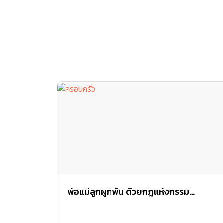
พ่อแม่ลูกผูกพัน ด้วยกฎแห่งกรรม…
ทําไมถึงเกิดมาเป็นพ่อแม่ลูกกัน ...ข้อความจากเฟส
บุ๊คพระอธิการ นภดล กันตสีโล วัดหนองรั้ว ว่าด้วย
เรื่องของกฎแห่งกรรมที่ทำให้พ่อแม่ลูกมาพบกัน
เพื่อชดใช้เวรกรรม
ความสัมพันธ์
February 28, 2016