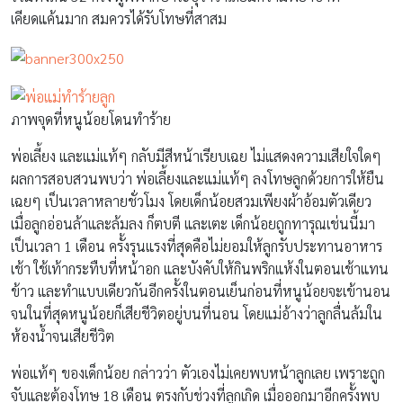
เคียดแค้นมาก สมควรได้รับโทษที่สาสม
ภาพจุดที่หนูน้อยโดนทำร้าย
พ่อเลี้ยง และแม่แท้ๆ กลับมีสีหน้าเรียบเฉย ไม่แสดงความเสียใจใดๆ
ผลการสอบสวนพบว่า พ่อเลี้ยงและแม่แท้ๆ ลงโทษลูกด้วยการให้ยืน
เฉยๆ เป็นเวลาหลายชั่วโมง โดยเด็กน้อยสวมเพียงผ้าอ้อมตัวเดียว
เมื่อลูกอ่อนล้าและล้มลง ก็ตบตี และเตะ เด็กน้อยถูกทารุณเช่นนี้มา
เป็นเวลา 1 เดือน ครั้งรุนแรงที่สุดคือไม่ยอมให้ลูกรับประทานอาหาร
เช้า ใช้เท้ากระทืบที่หน้าอก และบังคับให้กินพริกแห้งในตอนเช้าแทน
ข้าว และทำแบบเดียวกันอีกครั้งในตอนเย็นก่อนที่หนูน้อยจะเข้านอน
จนในที่สุดหนูน้อยก็เสียชีวิตอยู่บนที่นอน โดยแม่อ้างว่าลูกลื่นล้มใน
ห้องน้ำจนเสียชีวิต
พ่อแท้ๆ ของเด็กน้อย กล่าวว่า ตัวเองไม่เคยพบหน้าลูกเลย เพราะถูก
จับและต้องโทษ 18 เดือน ตรงกับช่วงที่ลูกเกิด เมื่อออกมาอีกครั้งพบ