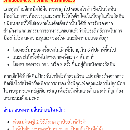
วัคซีนป้องกันเจ้าตัวเล็กจากโรคท้องร่วง
และสุดท้ายอีกหนึ่งวิธีคือการพาลูกไป
หยอดโรต้า
ซึ่งเป็นวัคซีน
ป้องกันอาการท้องร่วงรุนแรงจากไวรัสโรต้า โดยในปัจจุบันเป็นวัคซีน
ชนิดหยอดที่ใช้ได้เฉพาะในเด็กเล็กเท่านั้น ได้รับการรับรองจาก
สำนักงานคณะกรรมการอาหารและยาแล้วว่ามีประสิทธิภาพในการ
ป้องกันโรค ลดความรุนแรงของโรค และมีความปลอดภัยสูง
โดยจะเริ่มหยอดครั้งแรกในเด็กที่มีอายุเกิน 6 สัปดาห์ขึ้นไป
และจะให้ครั้งต่อไปห่างจากครั้งแรก 4 สัปดาห์
โดยหยอดทางปาก 2 หรือ 3 ครั้ง ขึ้นอยู่กับชนิดของวัคซีน
หากเด็กได้รับวัคซีนป้องกันไวรัสโรต้าครบถ้วน แม้จะท้องร่วงจากการ
ติดเชื้อไวรัสโรต้าก็จะมีอาการเบาลง ทั้งนี้คุณพ่อคุณแม่ควรไปลูกน้อย
ไปพบกุมารแพทย์ผู้เชี่ยวชาญ เพื่อรับวัคซีนและคำแนะนำที่ถูกต้อง
เหมาะสมด้วยนะคะ
อ่านต่อบทความอื่นน่าสนใจ คลิก:
พ่อแม่ต้องรู้! 2 วิธีสังเกต ลูกป่วยไวรัสโรต้า
ไวรัสโรต้า ระบาดหน้าหนาว ลูกเป็นแล้วเป็นอีกได้!