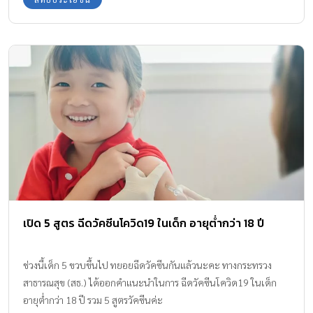
เปิด 5 สูตร ฉีดวัคซีนโควิด19 ในเด็ก อายุต่ำกว่า 18 ปี
ช่วงนี้เด็ก 5 ขวบขึ้นไป ทยอยฉีดวัคซีนกันแล้วนะคะ ทางกระทรวง
สาธารณสุข (สธ.) ได้ออกคำแนะนำในการ ฉีดวัคซีนโควิด19 ในเด็ก
อายุต่ำกว่า 18 ปี รวม 5 สูตรวัคซีนค่ะ