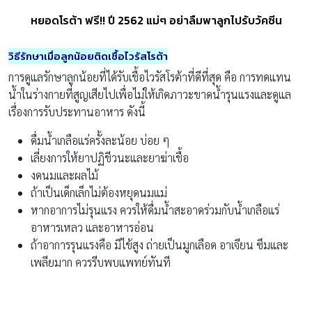
หยอดโรต้า ฟรี!! ปี 2562 แม่ๆ อย่าลืมพาลูกไปรับวัคซีน
วิธีรักษาเมื่อลูกน้อยติดเชื้อไวรัสโรต้า
การดูแลรักษาลูกน้อยที่ได้รับเชื้อไวรัสโรต้าที่ดีที่สุด คือ การทดแทน
น้ำในร่างกายที่สูญเสียไปเพื่อไม่ให้เกิดภาวะขาดน้ำรุนแรงและดูแล
เรื่องการรับประทานอาหาร ดังนี้
ดื่มน้ำเกลือแร่ครั้งละน้อย บ่อย ๆ
เลี่ยงการให้ยาปฏิชีวนะและยาฆ่าเชื้อ
งดนมและผลไม้
ถ้าเป็นเด็กเล็กไม่ต้องหยุดนมแม่
หากอาการไม่รุนแรง ควรให้ดื่มน้ำสะอาดร่วมกับน้ำเกลือแร่
อาหารเหลว และอาหารอ่อน
ถ้าอาการรุนแรงคือ มีไข้สูง ถ่ายเป็นมูกเลือด อาเจียน ซึมและ
เพลียมาก ควรรีบพบแพทย์ทันที