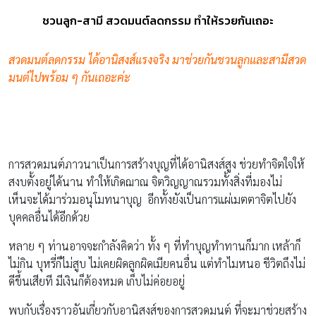
ชวนลูก-สามี สวดมนต์ลดกรรม ทำให้รวยกันเถอะ
สวดมนต์ลดกรรม ได้อานิสงส์แรงจริง มาช่วยกันชวนลูกและสามีสวด
มนต์ไปพร้อม ๆ กันเถอะค่ะ
การสวดมนต์ภาวนาเป็นการสร้างบุญที่ได้อานิสงส์สูง ช่วยทำจิตใจให้
สงบตั้งอยู่ได้นาน ทำให้เกิดฌาณ จิตวิญญาณรวมทั้งสิ่งที่มองไม่
เห็นจะได้มาร่วมอนุโมทนาบุญ อีกทั้งยังเป็นการแผ่เมตตาจิตไปยัง
บุคคลอื่นได้อีกด้วย
หลาย ๆ ท่านอาจจะกำลังคิดว่า ทั้ง ๆ ที่ทำบุญทำทานก็มาก เหล้าก็
ไม่กิน บุหรี่ก็ไม่สูบ ไม่เคยผิดลูกผิดเมียคนอื่น แต่ทำไมหนอ ชีวิตถึงไม่
ดีขึ้นเสียที มีเงินก็ต้องหมด เก็บไม่ค่อยอยู่
พบกับเรื่องราวอันเกี่ยวกับอานิสงส์ของการสวดมนต์ ที่จะมาช่วยสร้าง