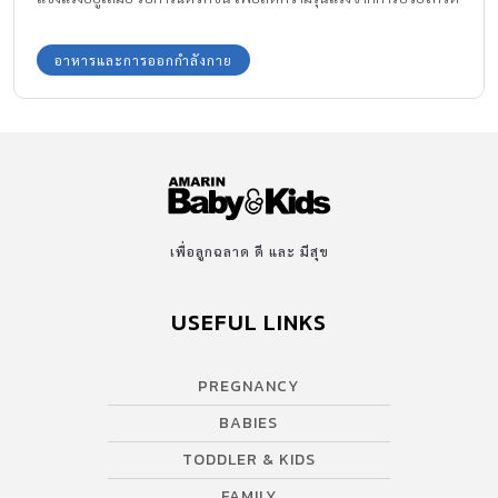
สำหรับครอบครัวไหนที่ตอนนี้อาจจะมีลูก หรือผู้ใหญ่ในบ้าน ป่วย
Covid กำลังรักษาอยู่ กองบรรณาธิการ Amarin Baby & Kids มีวิธีดูแล
อาหารและการออกกำลังกาย
ฟื้นฟูร่างกายหลังหายโควิด -19 ด้วยการรับประทานอาหารและวิตามิน
เพื่อคุณภาพชีวิตที่ดีป้องกันการเกิดภาวะ Long Covid มาแนะนำให้ค่ะ
เพื่อลูกฉลาด ดี และ มีสุข
USEFUL LINKS
PREGNANCY
BABIES
TODDLER & KIDS
FAMILY