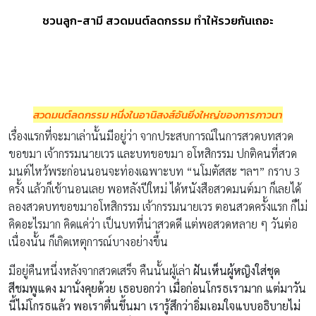
ชวนลูก-สามี สวดมนต์ลดกรรม ทำให้รวยกันเถอะ
สวดมนต์ลดกรรม หนึ่งในอานิสงส์อันยิ่งใหญ่ของการภาวนา
เรื่องแรกที่จะมาเล่านั้นมีอยู่ว่า จากประสบการณ์ในการสวดบทสวด
ขอขมา เจ้ากรรมนายเวร และบทขอขมา อโหสิกรรม ปกติคนที่สวด
มนต์ไหว้พระก่อนนอนจะท่องเฉพาะบท “นโมตัสสะ ฯลฯ” กราบ 3
ครั้ง แล้วก็เข้านอนเลย พอหลังปีใหม่ ได้หนังสือสวดมนต์มา ก็เลยได้
ลองสวดบทขอขมาอโหสิกรรม เจ้ากรรมนายเวร ตอนสวดครั้งแรก ก็ไม่
คิดอะไรมาก คิดแค่ว่า เป็นบทที่น่าสวดดี แต่พอสวดหลาย ๆ วันต่อ
เนื่องนั้น ก็เกิดเหตุการณ์บางอย่างขึ้น
มีอยู่คืนหนึ่งหลังจากสวดเสร็จ คืนนั้นผู้เล่า
ฝันเห็นผู้หญิงใส่ชุด
สีชมพูแดง มานั่งคุยด้วย เธอบอกว่า เมื่อก่อนโกรธเรามาก แต่มาวัน
นี้ไม่โกรธแล้ว พอเราตื่นขึ้นมา เรารู้สึกว่าอิ่มเอมใจแบบอธิบายไม่