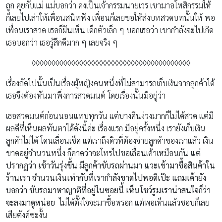
ถูก
คุยกับแม่ แม่บอกว่า คงเป็นเจ้ากรรมนายเวร เขามาอโหสิกรรมให้
ก็เลยไปเล่าให้เพื่อนสนิทฟัง เพื่อนก็เลยขอให้ส่งบทสวดบทนั้นให้ พอ
เพื่อนเราสวด เธอก็ฝันเห็น เด็กตัวเล็ก ๆ บอกเธอว่า เขากำลังจะไปเกิด
เธอบอกว่า เธอรู้สึกดีมาก ๆ เลยจริง ๆ
◊◊
◊◊
◊◊
◊◊
◊◊
◊◊
◊◊
◊◊
◊◊
◊◊
◊◊
◊◊
◊◊
◊◊
◊◊
◊◊
◊◊
◊◊
◊◊
◊◊
เรื่องถัดไปนั้นเป็นเรื่องผู้หญิงคนหนึ่งที่ไม่สามารถเก็บเงินจากลูกค้าได้
เธอจึงต้องหันมาพึ่งการสวดมนต์ โดยเรื่องนั้นมีอยู่ว่า
เธอสวดมนต์ก่อนนอนแทบทุกวัน แต่บางคืนง่วงมากก็ไม่ได้สวด แต่มี
ผลดีที่เห็นผลทันตาได้ดังนี้ค่ะ เรื่องแรก มีอยู่ครั้งหนึ่ง เรายังเก็บเงิน
ลูกค้าไม่ได้ โดนเลื่อนเช็ค แต่เราถึงดิวที่ต้องจ่ายลูกค้าของเราแล้ว เงิน
ขาดอยู่จำนวนหนึ่ง ก็คาดว่าจะโทรไปขอเลื่อนเค้าเหมือนกัน
แต่
ปรากฏว่า เช้าวันรุ่งขึ้น มีลูกค้าขับรถผ่านมา แวะเข้ามาซื้อสินค้าใน
ร้านเรา จำนวนเงินเท่ากับที่เรากำลังขาดไปพอดีเป๊ะ แถมเค้ายัง
บอกว่า ขับรถมาหาญาติที่อยู่ในซอยนี้ เห็นโชว์รูมเราน่าสนใจก็ว่า
จะลงมาดูหน่อย
ไม่ได้ตั้งใจจะมาซื้อหรอก แต่พอเห็นแล้วชอบก็เลย
เสียตังค์ซะงั้น