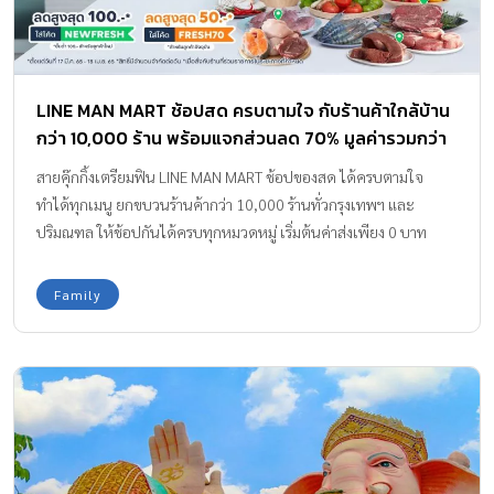
LINE MAN MART ช้อปสด ครบตามใจ กับร้านค้าใกล้บ้าน
กว่า 10,000 ร้าน พร้อมแจกส่วนลด 70% มูลค่ารวมกว่า
5 ล้านบาท
สายคุ๊กกิ้งเตรียมฟิน LINE MAN MART ช้อปของสด ได้ครบตามใจ
ทำได้ทุกเมนู ยกขบวนร้านค้ากว่า 10,000 ร้านทั่วกรุงเทพฯ และ
ปริมณฑล ให้ช้อปกันได้ครบทุกหมวดหมู่ เริ่มต้นค่าส่งเพียง 0 บาท
พร้อมรับสิทธิพิเศษยิ่งกว่ากับส่วนลด 70% สูงสุด 100 บาท ตั้งแต่วันนี้
ถึง 18 เมษายนนี้ คุ้มยิ่งกว่า! สำหรับลูกค้าใหม่เท่านั้น ใส่โค้ด
Family
NEWFRESH ลด 70% เมื่อซื้อขั้นต่ำ 100 บาท ลดสูงสุด 100 บาท
(สิทธิ์มีจำนวนจำกัดต่อวัน จำกัด 1 สิทธิ์/คน) ห้ามพลาด! สำหรับลูกค้า
ปัจจุบันเพียงใส่โค้ด FRESH70 ก็รับส่วนลด 70% สูงสุด 50 บาท (สิทธิ์
มีจำนวนจำกัดต่อวัน จำกัด 1 สิทธิ์/คน) นอกจากนี้ยังมีโค้ดส่วนลดราย
สัปดาห์ให้ติดตามกันตลอดทั้งแคมเปญพร้อมให้ช้อปของสดครบทุก
หมวดหมู่ ทำได้ทุกเมนูผัดผัก แกง […]