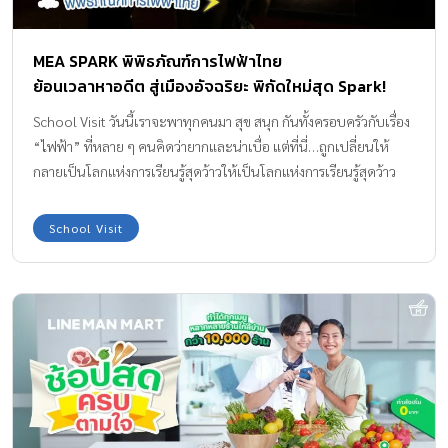
MEA SPARK พิพิธภัณฑ์การไฟฟ้าไทย
ย้อนเวลาหาอดีต สู่เมืองอัจฉริยะ พิกัดใหม่สุด Spark!
School Visit วันนี้เราจะพาทุกคนมา สุข สนุก กันทั้งครอบครัวกับเรื่อง
“ไฟฟ้า” ที่หลาย ๆ คนคิดว่ายากและน่าเบื่อ แต่ที่นี่…ถูกเปลี่ยนให้
กลายเป็นโลกแห่งการเรียนรู้สุดว้าวให้เป็นโลกแห่งการเรียนรู้สุดว้าว
ทีมแม่ ABK การันตีเลยว่า อินได้ทุก generation แน่นอน! ที่นี่คือ
“MEA SPARK พิพิธภัณฑ์การไฟฟ้าไทย ของการไฟฟ้านครหลวง”
School Visit
พิพิธภัณฑ์แห่งนี้จะทำให้เราได้ย้อนเวลากลับไปสู่ ร.ศ. 119 ตั้งแต่วันที่
“บางกอก” ยามค่ำคืนยังต้องพึ่งแสงประทีป ก่อนจะวาร์ปผ่าน
วิวัฒนาการของไฟฟ้า จากอดีต → ปัจจุบัน → สู่ Smart City แห่ง
อนาคต บอกเลยว่า ว้าวต่อเนื่อง ไม่มีพัก! ยิ่งไปกว่านั้นที่นี่ไม่ใช่แค่เรื่อง
“ไฟฟ้า” เท่านั้นนะคะ นอกจากเรื่องไฟฟ้าแล้วที่นี่ยังถ่ายทอดเรื่องราว
ในอดีตผ่านศิลปะและสถาปัตยกรรมคลาสสิกที่ได้รับการอนุรักษ์ไว้
อย่างงดงามเหนือกาลเวลา ซึ่งแต่ละมุมของพิพิธภัณฑ์ก็เต็มไปด้วยเรื่อง
ราวน่ารู้และกิจกรรมสนุก ๆ มากมายเลยค่ะ PART 1 | Back to the
Past แสงแรกแห่งสยาม […]