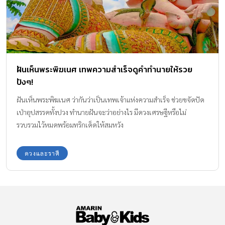
ฝันเห็นพระพิฆเนศ เทพความสำเร็จดูคำทำนายให้รวย
ปังๆ!
ฝันเห็นพระพิฆเนศ ว่ากันว่าเป็นเทพเจ้าแห่งความสำเร็จ ช่วยขจัดปัด
เป่าอุปสรรคทั้งปวง ทำนายฝันจะว่าอย่างไร มีดวงเศรษฐีหรือไม่
รวบรวมไว้หมดพร้อมทริกเด็ดให้สมหวัง
ดวงและราศี