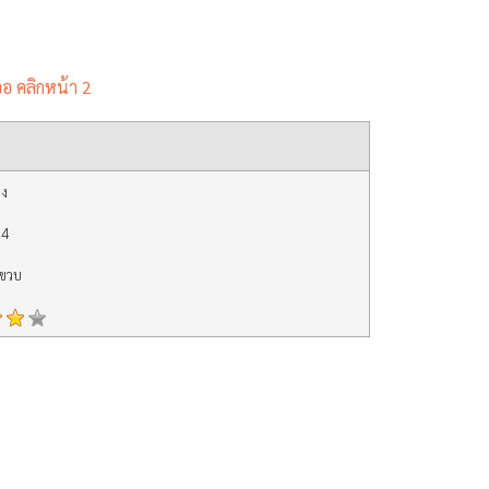
อ คลิกหน้า 2
ิง
14
 ขวบ