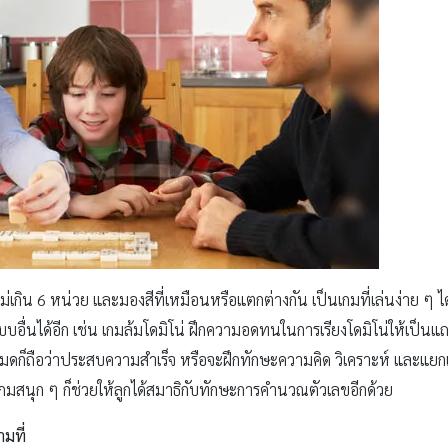
ขไม่เกิน 6 หน่วย และมองสีที่เหมือนหรือแตกต่างกัน เป็นเกมที่เล่นง่าย ๆ
ื่นได้อีก เช่น เกมล้มโดมิโน่ ฝึกความอดทนในการเรียงโดมิโน่ให้เป็นแถว 
มดก็ถือว่าประสบความสำเร็จ หรือจะฝึกทักษะความคิด วิเคราะห์ และแย
เกมสนุก ๆ ก็ช่วยให้ลูกได้สมาธิกับทักษะการคำนวณตัวเลขอีกด้วย
ามที่