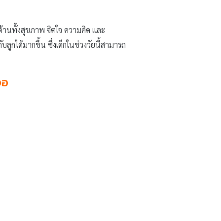
ด้านทั้งสุขภาพ จิตใจ ความคิด และ
ลูกได้มากขึ้น ซึ่งเด็กในช่วงวัยนี้สามารถ
จอ