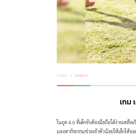
HOME
FAMILY
เกม เ
ในยุค 4.0 ที่เด็กจับต้องมือถือได้ง่ายเหลื
มองหากิจกรรมช่วยเจ้าตัวน้อยให้เล็กให้อ