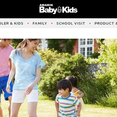
LER & KIDS
FAMILY
SCHOOL VISIT
PRODUCT &