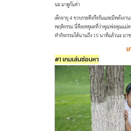
นะ มาดูกันค่า
เด็กอายุ 4 ขวบกระตือรือร้นและมีพลังงาน
พฤติกรรม นี่คือเหตุผลที่ว่าคุณพ่อคุณแม่ค
ทำกิจกรรมได้นานถึง 15 นาทีแล้วนะ มาช
เ
#1 เกมเล่นซ่อนหา