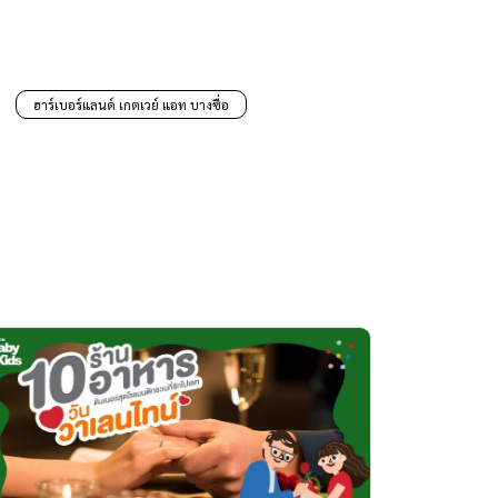
ฮาร์เบอร์แลนด์ เกตเวย์ แอท บางซื่อ