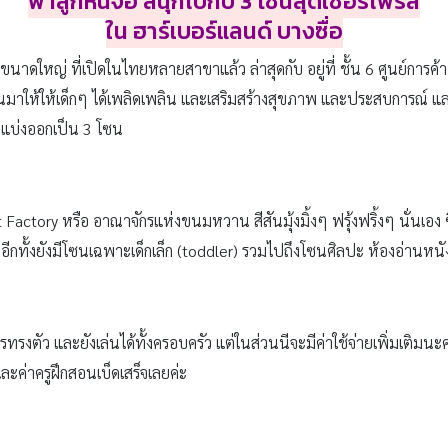
พาลูกหนีจอ สนุกไปกับ 3 โซนสุดเซอร์ไพรส์
ใน ฮาร์เบอร์แลนด์ บางซื่อ
ขนาดใหญ่ ที่เปิดในไทยหลายสาขาแล้ว ล่าสุดกับ อยู่ที่ ชั้น 6 ศูนย์การค้
มาให้ให้เด็กๆ ได้เพลิดเพลิน และเสริมสร้างสุขภาพ และประสบการณ์ และยัง
ูกแบ่งออกเป็น 3 โซน
actory หรือ อาณาจักรแห่งขนมหวาน สีสันมุ้งมิ้งๆ ฟรุ้งฟริ้งๆ นั่นเอง ซ
 อีกทั้งยังมีโซนเฉพาะเด็กเล็ก (toddler) รวมไปถึงโซนศิลปะ ห้องอ่านหนัง
ารทรงตัว และยังเล่นได้ทั้งครอบครัว แต่ในส่วนนีจะมีค่าใช้จ่ายเพิ่มเติมนะ
ละค่าครูฝึกสอนเบ็ดเสร็จเลยค่ะ