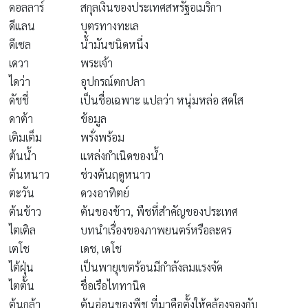
ดอลลาร์
สกุลเงินของประเทศสหรัฐอเมริกา
ดีแลน
บุตรทางทะเล
ดีเซล
น้ำมันชนิดหนึ่ง
เดวา
พระเจ้า
ไดว่า
อุปกรณ์ตกปลา
ดัชชี่
เป็นชื่อเฉพาะ แปลว่า หนุ่มหล่อ สดใส
ดาต้า
ข้อมูล
เติมเต็ม
พรั่งพร้อม
ต้นน้ำ
แหล่งกำเนิดของน้ำ
ต้นหนาว
ช่วงต้นฤดูหนาว
ตะวัน
ดวงอาทิตย์
ต้นข้าว
ต้นของข้าว, พืชที่สำคัญของประเทศ
ไตเติล
บทนำเรื่องของภาพยนตร์หรือละคร
เตโช
เดช, เดโช
ไต้ฝุ่น
เป็นพายุเขตร้อนมีกำลังลมแรงจัด
ไตตั้น
ชื่อเรือไททานิค
ต้นกล้า
ต้นอ่อนของพืช ที่มาคือตั้งให้คล้องจองกับ