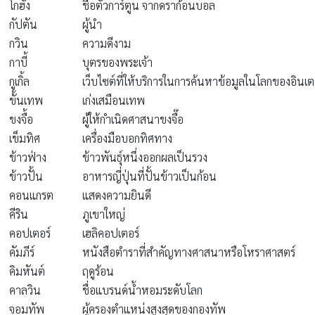
โกฮัง
ชื่อตัวการ์ตูน จากดราก้อนบอล
กัปตัน
ผู้นำ
กวิน
ความดีงาม
กาบี้
บุตรของพระเจ้า
กูเกิ้ล
เว็บไซต์ที่ให้บริการในการค้นหาข้อมูลในโลกของอินเต
ขั้นเทพ
เก่งเสมือนเทพ
ขงจื้อ
ผู้ให้กำเนิดศาสนาขงจื๊อ
เข็มทิศ
เครื่องมือบอกทิศทาง
ข้าวฟ่าง
ข้าวพันธุ์หนึ่งออกผลเป็นรวง
ข้าวปั้น
อาหารญี่ปุ่นที่ปั้นข้าวเป็นก้อน
คอนแกรต
แสดงความยินดี
คีริน
ภูเขาใหญ่
คอปเตอร์
เฮลิคอปเตอร์
คัมภีร์
หนังสือตําราที่สําคัญทางศาสนาหรือโหราศาสตร์
คิมหันต์
ฤดูร้อน
คาลวิน
ชื่อแบรนด์น้ำหอมระดับโลก
จอมทัพ
ผู้ครองตำแหน่งสูงสุดของกองทัพ