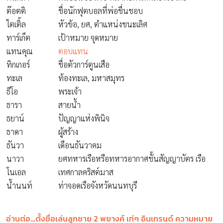
ต๊อตติ
ชื่อนักฟุตบอลที่พ่อชื่นชอบ
ไตเติ้ล
หัวข้อ, ยศ, ตำแหน่งชนะเลิศ
ทาร์เก็ต
เป้าหมาย จุดหมาย
แทนคุณ
ตอบแทน
ทิกเกอร์
ชื่อตัวการ์ตูนเสือ
ทะเล
ท้องทะเล, มหาสมุทร
ธีโอ
พระเจ้า
ธารา
สายน้ำ
ธยาน์
ปัญญาแห่งพินิจ
ธาดา
ผู้สร้าง
ธันวา
เดือนธันวาคม
นาวา
ยศทหารเรือหรือทหารอากาศชั้นสัญญาบัตร เรือ
โนเอล
เทศกาลคริสต์มาส
น้ำนนท์
ท่าจอดเรือจังหวัดนนทบุรี
อ่านต่อ…ตั้งชื่อเล่นลูกชาย 2 พยางค์ เท่ๆ อินเทรนด์ ความหมาย