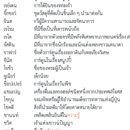
เจย์เดน
การได้ยินของพระเจ้า
จิ๊กซอว์
ชุดวัสดุที่ตัดเป็นชิ้นเล็ก ๆ นำมาต่อกัน
จินต
กวีผู้มีความสามารถและจิตนาการ
เจโรม
ที่มีชื่อเป็นที่เคารพนับถือ
เจได
มีที่มาจากตัวละครที่มีพลังพิเศษจากภาพยนตร์เรื่อง ส
จัสติน
มีที่มาจากชื่อนักร้องและนักแต่งเพลงชาวแคนาดา
จาฟาร์
ชื่อตัวการ์ตูนเรื่องอะลาดินกับตะเกียงวิเศษ
จีนัส
การ์ตูนในเรื่องสนูปปี้
โจชัว
ชื่อของพระผู้เป็นเจ้า
จูเนียร์
เด็กน้อย
ช็อปเปอร์
การ์ตูนในเรื่องวันพีช
แชมเปญ
เครื่องดื่มแอลกอฮอล์ชนิดหนึ่งจากประเทศฝรั่งเศส
โชกุน
จอมทัพหรือผู้ใช้อำนาจเผด็จการทหารแห่งญี่ปุ่น
โชคดี
สิ่งที่นําผลดีมาให้โดยคาดหมายได้ยาก
ชานนท์
เพลิดเพลินยินดีใน
ความรู้
ชวิศ
เจ้าแห่งเชาวน์ปัญญา