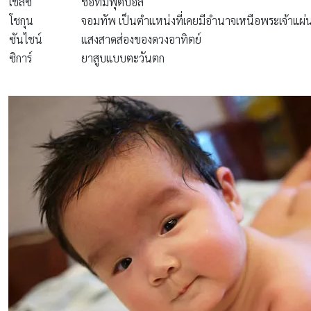
เชลซี
ชื่อทีมฟุตบอล
โชกุน
จอมทัพ เป็นตำแหน่งที่เคยมีอำนาจเหนือพระเจ้าแผ่
ซันไชน์
แสงสาดส่องของดวงอาทิตย์
ซิการ์
ยาสูบแบบตะวันตก