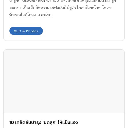
ถ้าลูกบ้านไหนชอบกินไอศกรีมเป็นชีวิตจิตใจ แต่คุณแม่เป็นห่วงว่าลูก
จะกลายเป็นเด็กติดหวาน เชฟแม่หมี มีสูตร ไอศกรีมอะโวคาโดเชอ
ร์เบต สไตล์โฮมเมด มาฝาก
VDO & Photos
10 เคล็ดลับบำรุง ‘มดลูก’ ให้แข็งแรง