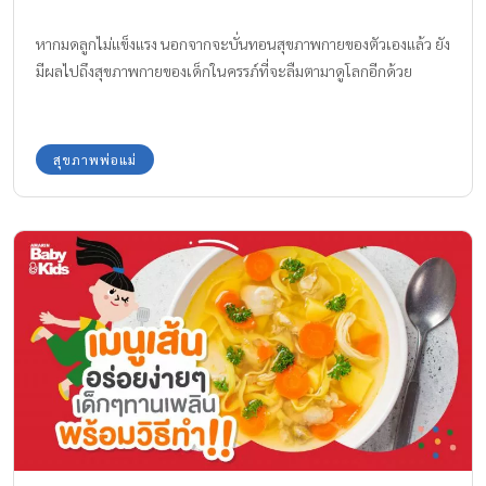
หากมดลูกไม่แข็งแรง นอกจากจะบั่นทอนสุขภาพกายของตัวเองแล้ว ยัง
มีผลไปถึงสุขภาพกายของเด็กในครรภ์ที่จะลืมตามาดูโลกอีกด้วย
สุขภาพพ่อแม่