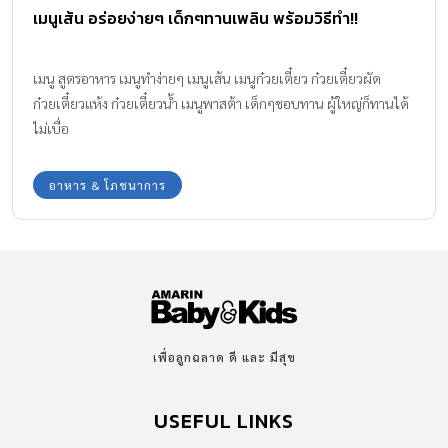
เมนูเส้น อร่อยง่ายๆ เด็กๆทานเพลิน พร้อมวิธีทำ!!
เมนู สูตรอาหาร เมนูทำง่ายๆ เมนูเส้น เมนูก๋วยเตี๋ยว ก๋วยเตี๋ยวผัด
ก๋วยเตี๋ยวแห้ง ก๋วยเตี๋ยวน้ำ เมนูพาสต้า เด็กๆชอบทาน ผู้ใหญ่ก็ทานได้
ไม่เบื่อ
อาหาร & โภชนาการ
เพื่อลูกฉลาด ดี และ มีสุข
USEFUL LINKS