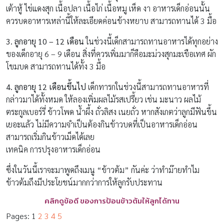
เต้าหู้ ไข่แดงสุก เนื้อปลา เนื้อไก่ เนื้อหมู เห็ด งา อาหารเด็กอ่อนนั้น
ควรบดอาหารเหล่านี้ให้ละเอียดค่อนข้างหยาบ สามารถทานได้ 3 มื้อ
3. ลูกอายุ 10 – 12 เดือน
ในช่วงนี้เด็กสามารถทานอาหารได้ทุกอย่าง
ของเด็กอายุ 6 – 9 เดือน สิ่งที่ควรเพิ่มมาก็คือมะม่วงสุกมะเขือเทศ ผัก
โขมบด สามารถทานได้ทั้ง 3 มื้อ
4. ลูกอายุ 12 เดือนขึ้นไป
เด็กทารกในช่วงนี้สามารถทานอาหารที่
กล่าวมาได้ทั้งหมด ให้ลองเพิ่มผลไม้รสเปรี้ยว เช่น มะนาว ผลไม้
ตระกูลเบอร์รี่ ข้าวโพด น้ำผึ้ง ถั่วลิสง เนยถั่ว หากสังเกตว่าลูกมีฟันขึ้น
เยอะแล้ว ไม่มีความจำเป็นต้องกินข้าวบดที่เป็นอาหารเด็กอ่อน
สามารถเริ่มกินข้าวเม็ดได้เลย
เทคนิค การปรุงอาหารเด็กอ่อน
ซึ่งในวันนี้เราจะมาพูดถึงเมนู “ข้าวต้ม” กันค่ะ ว่าทำม๊ายทำไม
ข้าวต้มถึงมีประโยชน์มากกว่าการให้ลูกรับประทาน
คลิกดูข้อดี ของการป้อนข้าวต้มให้ลูกได้ทาน
Pages:
1
2
3
4
5