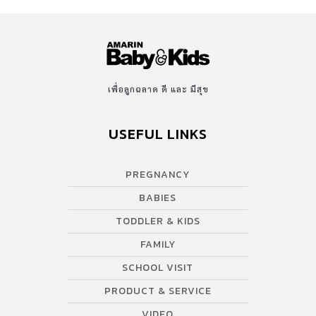
โดยไม่มีผลต่อการให้นมลูกอีกด้วย เนื่องจากว่าขิง มีสรรพคุณช่วยเผา
ผลาญพลังงานในร่างกาย และช่วยให้ขับถ่ายดีขึ้น ขิง ช่วยเพิ่มน้ำนมจริง
หรือไม่? เรามีงานวิจัยที่มาช่วยสนับสนุนถึง คุณประโยชน์ของขิง ว่า
สามารถช่วยกระตุ้น และเพิ่มน้ำนมให้คุณแม่ได้จริงหรือไม่? ในเฟซบุ๊ก
เพจ นมแม่แฮปปี้ ได้แสดงให้เห็นถึงงานวิจัยเกี่ยวกับขิงและการเพิ่ม
เพื่อลูกฉลาด ดี และ มีสุข
น้ำนมไว้ ดังนี้ จากงานวิจัย
http://www.ncbi.nlm.nih.gov/m/pubmed/27505611/ วิจัยจาก
USEFUL LINKS
คุณแม่ 63 คน แบ่งเป็นสองกลุ่ม กลุ่มแรกได้แคปซูลขิงผงตั้งแต่หลังค
ลอด กลุ่มที่สอง ได้รับยาหลอก (placebo) แล้วติดตามผลว่า กลุ่มที่
PREGNANCY
#กินขิง #น้ำนมมาเร็วกว่าหรือไม่ (วัดผลวันที่ 3 และวันที่ 7 หลังคลอด)
. จากงานวิจัยนี้ พบว่า กลุ่มแรกที่ได้รับแคปซูลขิง ณ […]
BABIES
TODDLER & KIDS
FAMILY
SCHOOL VISIT
PRODUCT & SERVICE
VIDEO