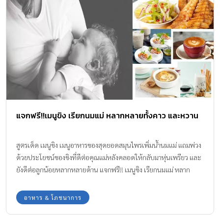
แจกฟรี!!เมนูขิง เรียกนมแม่ หลากหลายทั้งคาว และหวาน
สูตรเด็ด เมนูขิง เมนูอาหารของสุดยอดสมุนไพรเพิ่มน้ำนมแม่ แถมพ่วง
ด้วยประโยชน์ของขิงที่ดีต่อคุณแม่หลังคลอดให้กลับมาหุ่นเพรียว และ
ยังดีต่อลูกน้อยหลากหลายด้าน แจกฟรี!! เมนูขิง เรียกนมแม่ หลาก
หลายทั้งคาว และหวาน ขิง พืชสมุนไพรที่ว่ากันว่ามีประโยชน์ต่อคุณแม่
ทั้งในยามตั้งครรภ์ และให้นมบุตร เพราะการทานขิงจะช่วยไปกระตุ้น
อาหาร & โภชนาการ
และเพิ่มปริมาณน้ำนมของคุณแม่ที่ต้องการให้นมลูก อีกทั้งยังดีต่อการ
ช่วยลดความอ้วน ให้คุณแม่หลังคลอดกลับมามีหุ่นที่สวยเป๊ะดังเดิม