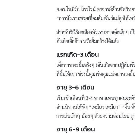
ศ.ดร.โรเบิร์ต โพรไวน์ อาจารย์ด้านจิตวิท
“การหัวเราะช่วยเชื่อมสัมพันธ์แม่ลูกให้เหน
สำหรับวิธีเรียกเสียงหัวเราะจากเด็กเล็กๆ ก
ตัวเล็กเอิ๊กอ๊าก หรือยิ้มกว้างได้แล้ว
แรกเกิด-3 เดือน
เด็กทารกจะยิ้มจริงๆ (อันเกิดจากปฏิสัมพั
ที่ยิ้มให้เขา ช่วงนี้คุณพ่อคุณแม่อย่าหวงย
อายุ 3-6 เดือน
เริ่มเข้าเดือนที่ 3-4 ทารกแทบทุกคนจะหั
อ่านนิทานให้ฟัง “เหมียว เหมียว” “จิ๊บ จ
การเล่นเล็กๆ น้อยๆ ด้วยความอ่อนโยน ลูกจะ
อายุ 6-9 เดือน