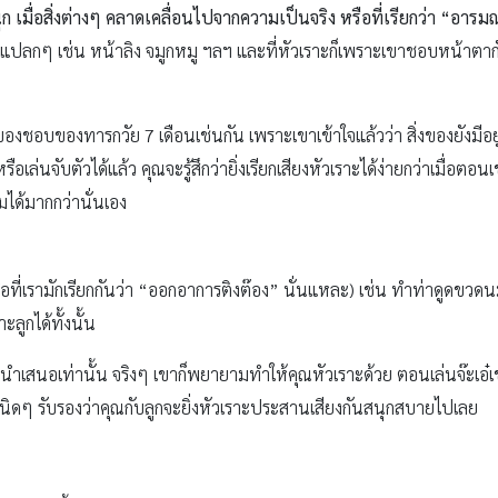
นุก เมื่อสิ่งต่างๆ คลาดเคลื่อนไปจากความเป็นจริง หรือที่เรียกว่า “อารม
าตาแปลกๆ เช่น หน้าลิง จมูกหมู ฯลฯ และที่หัวเราะก็เพราะเขาชอบหน้าตา
องชอบของทารกวัย 7 เดือนเช่นกัน เพราะเขาเข้าใจแล้วว่า สิ่งของยังมีอยู
อเล่นจับตัวได้แล้ว คุณจะรู้สึกว่ายิ่งเรียกเสียงหัวเราะได้ง่ายกว่าเมื่อตอนเ
มได้มากกว่านั่นเอง
อที่เรามักเรียกกันว่า “ออกอาการติงต๊อง” นั่นแหละ) เช่น ทำท่าดูดขวดน
ะลูกได้ทั้งนั้น
ม่นำเสนอเท่านั้น จริงๆ เขาก็พยายามทำให้คุณหัวเราะด้วย ตอนเล่นจ๊ะเอ๋
ว้นิดๆ รับรองว่าคุณกับลูกจะยิ่งหัวเราะประสานเสียงกันสนุกสบายไปเลย