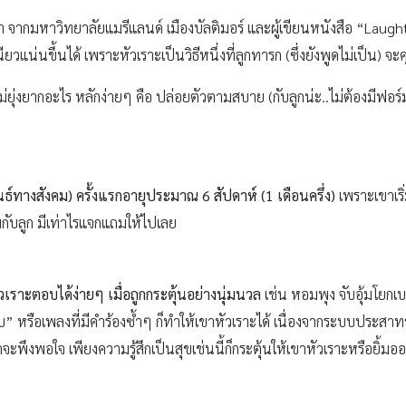
ยา จากมหาวิทยาลัยแมรีแลนด์ เมืองบัลติมอร์ และผู้เขียนหนังสือ “Laught
ียวแน่นขึ้นได้ เพราะหัวเราะเป็นวิธีหนึ่งที่ลูกทารก (ซึ่งยังพูดไม่เป็น) 
็ไม่ยุ่งยากอะไร หลักง่ายๆ คือ ปล่อยตัวตามสบาย (กับลูกน่ะ..ไม่ต้องมีฟอร์
นธ์ทางสังคม) ครั้งแรกอายุประมาณ 6 สัปดาห์ (1 เดือนครึ่ง)
เพราะเขาเริ
ิ้มกับลูก มีเท่าไรแจกแถมให้ไปเลย
วเราะตอบได้ง่ายๆ เมื่อถูกกระตุ้นอย่างนุ่มนวล
เช่น หอมพุง จับอุ้มโยกเบา
ิ๊บ” หรือเพลงที่มีคำร้องซ้ำๆ ก็ทำให้เขาหัวเราะได้ เนื่องจากระบบประสา
พึงพอใจ เพียงความรู้สึกเป็นสุขเช่นนี้ก็กระตุ้นให้เขาหัวเราะหรือยิ้มอ