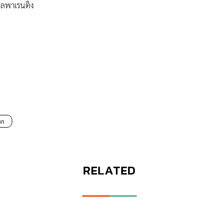
ลพาเรนติ้ง
รก
RELATED