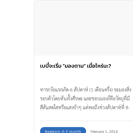
เบบี๋จะเริ่ม “มองตาม” เมื่อไหร่นะ?
ทารกวัยแรกเกิด-6 สัปดาห์ (1 เดือนครึ่ง) จะมองสิ่ง
รอบตัวโดยหันทั้งศีรษะ และชอบมองก็คือวัตถุที่มี
สีสันสดใสหรือแสงจ้าๆ แต่พอถึงช่วงสัปดาห์ที่ 8-
24 (2-6 เดือน) ทารกจะมองไปรอบๆ ห้องโดย
กวาดตาจากซ้ายไปขวาและขยับศีรษะเล็กน้อย
Newborn 0-3 month
February 1, 2014