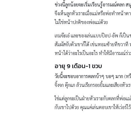
ช่วงนี้ลูกน้อยจะเริ่มเรียนรู้อารมณ์ตลก ส
จึงเห็นลูกหัวเราะเมื่อแม่หรือพ่อทำหน้
ไม่ใช่หน้าปกติของพ่อแม่ด้วย
เกมจ๊ะเอ๋ และของเล่นแบบป๊อป-อัพ ก็เป็นข
สัมผัสจับตัวเขาก็ได้ เช่นหอมซ้ายทีขวาที หรื
หน้าได้ว่าอะไรเป็นอะไร ทำให้มีอารมณ์ร่ว
อายุ 9 เดือน-1 ขวบ
วัยนี้จะชอบอาการตลกบ้าๆ บอๆ มาก
(หรื
จิ้งจก ตุ๊กแก ล้วนเรียกรอยยิ้มและเสียงหัวเรา
ใช่แต่ลูกจะเป็นฝ่ายหัวเราะกับตลกที่พ่อแ
กับเขาไปด้วย คุณแค่เล่นตอบเขาให้เว่อร์ไ