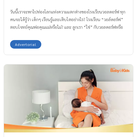
วันนี้เราจะพาไปท่องโลกแห่งความแตกต่างของโรงเรียนวอลดอร์ฟ ทุก
คนจะได้รู้ว่า เด็กๆ เรียนรู้และเติบโตอย่างไร? โรงเรียน “วอล์ดอร์ฟ”
ตอบโจทย์คุณพ่อคุณแม่หรือไม่? และ ลูกเรา “ใช่” กับวอลดอร์ฟหรือ
เปล่า? เตรียมตัวให้พร้อมสำหรับเรื่องราวอบอุ่น เรียบง่าย ที่เปี่ยมไป
ด้วยจินตนาการกันได้เลยค่ะ จุดเริ่มต้นของ วอล์ดอร์ฟ: เมื่อ
Advertorial
โรงงานยาสูบกลายเป็นโรงเรียน ในปี ค.ศ. 1919 หลังจากสงครามโลก
ครั้งที่ 1 นักปรัชญาชาวออสเตรียชื่อ รูดอล์ฟ สไตเนอร์ (Rudolf
Steiner) ได้ก่อตั้งโรงเรียนวอลดอร์ฟแห่งแรกเพื่อตอบสนองความ
ต้องการสังคมหลังสงคราม เป็นแนวทางการศึกษาใหม่ที่ เน้นการ
เยียวยา ฟื้นฟูสังคม ผ่านศิลปะและปรัชญา นักเรียนกลุ่มแรกคือลูกของ
คนงานในโรงงานยาสูบวอลดอร์ฟ – แอสโทเรีย (Waldorf-Astoria)
ประเทศเยอรมนี เพื่อให้เด็ก ๆ ได้รับการศึกษาที่ดีและครอบคลุมทุก
ด้านจริง ๆ โรงเรียนที่ไม่เหมือนใคร วอลดอร์ฟต้องการให้เด็กๆ ได้
เติบโตอย่างที่ควรจะเป็นจริงๆ ไม่พยายามเพิ่มสิ่งเร้าและกระตุ้นความ
อยากรู้อยากเห็นให้เกินวัย ดังนั้นการดูแล, สื่อการสอน-อุปกรณ์-ข้าว
ของเครื่องใช้ และสภาพแวดล้อม จะมีความเรียบง่ายมาก ๆ แตกต่าง
จากระบบการเรียนที่เราคุ้นเคยกัน มาดูกันว่า เด็ก ๆ เรียนอย่างไรกัน