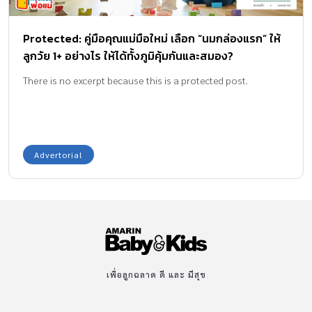
น้อยจะได้รับจุลินทรีย์สุขภาพจากช่องคลอดแม่ เป็นตัวช่วยเสริมภูมิคุ้ม
กันแรกๆของชีวิต การเชื่อมโยงการทำงานของเซลล์ประสาทในสมอง
Protected: คู่มือคุณแม่มือใหม่ เลือก “นมกล่องแรก” ให้
พัฒนาได้ปกติตั้งแต่ช่วงแรกเกิด เด็กผ่าคลอด ลูกน้อยไม่ได้รับ
ลูกวัย 1+ อย่างไร ให้ได้ทั้งภูมิคุ้มกันและสมอง?
จุลินทรีย์สุขภาพจากช่องคลอดแม่ อาจส่งผลต่อภูมิคุ้มกัน และการ
เชื่อมโยงของสมองที่แตกต่างไปในช่วงแรกเกิดในช่วงแรกเกิด การผ่า
There is no excerpt because this is a protected post.
คลอดไม่ได้เป็นอุปสรรคต่อพัฒนาการของลูกน้อย หากคุณแม่ใส่ใจ
ดูแลและส่งเสริมพัฒนาการอย่างเหมาะสม เด็กผ่าคลอดก็สามารถ
เติบโตได้อย่างแข็งแรงและมีพัฒนาการที่ดีได้ตั้งแต่ช่วงแรก ลูกน้อย
สมองไว เสริมภูมิคุ้มกันแข็งแรง ด้วยสารอาหารจากนมแม่ คุณแม่ผ่า
Advertorial
คลอดหลายท่านอาจกังวลว่าลูกน้อยจะพลาดโอกาสในการได้รับ
จุลินทรีย์สุขภาพจากช่องคลอด เหมือนเด็กที่คลอดธรรมชาติ แต่ไม่ต้อง
ห่วงค่ะ! เพราะนมแม่มีสารอาหารสำคัญมากมายที่ช่วยเสริมสร้างทั้ง
สมองไวและภูมิคุ้มกันให้ลูกน้อยแข็งแรงสมวัยได้ สร้างสมองไวด้วย
แอลฟา-แล็คตัลบูมิน และสฟิงโกไมอีลิน สฟิงโกไมอีลิน
(Sphingomyelin) เป็นไขมันกลุ่มฟอสโฟลิปิดที่พบมากในนมแม่และ
เยื่อหุ้มเซลล์ประสาทในสมอง ช่วยสร้างปลอกไมอีลิน ทำให้สมองเชื่อม
เพื่อลูกฉลาด ดี และ มีสุข
โยงและสื่อสารกันได้อย่างรวดเร็ว […]