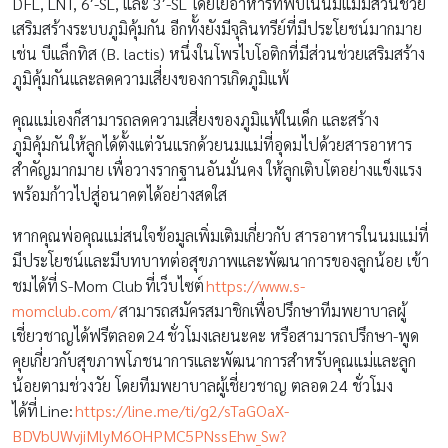
DFL, LNT, 6′-SL, และ 3′-SL โดยใยอาหารที่พบในนมแม่มีส่วนช่วย
เสริมสร้างระบบภูมิคุ้มกัน อีกทั้งยังมีจุลินทรีย์ที่มีประโยชน์มากมาย
เช่น บีแล็กทิส (B. lactis) หนึ่งในโพรไบโอติกที่มีส่วนช่วยเสริมสร้าง
ภูมิคุ้มกันและลดความเสี่ยงของการเกิดภูมิแพ้
คุณแม่เองก็สามารถลดความเสี่ยงของภูมิแพ้ในเด็ก และสร้าง
ภูมิคุ้มกันให้ลูกได้ตั้งแต่วันแรกด้วยนมแม่ที่อุดมไปด้วยสารอาหาร
สำคัญมากมาย เพื่อวางรากฐานอันมั่นคง ให้ลูกเติบโตอย่างแข็งแรง
พร้อมก้าวไปสู่อนาคตได้อย่างสดใส
หากคุณพ่อคุณแม่สนใจข้อมูลเพิ่มเติมเกี่ยวกับ สารอาหารในนมแม่ที่
มีประโยชน์และมีบทบาทต่อสุขภาพและพัฒนาการของลูกน้อย เข้า
ชมได้ที่ S-Mom Club ที่เว็บไซต์
https://www.s-
momclub.com/
สามารถสมัครสมาชิกเพื่อปรึกษาทีมพยาบาลผู้
เชี่ยวชาญได้ฟรีตลอด 24 ชั่วโมงเลยนะคะ หรือสามารถปรึกษา-พูด
คุยเกี่ยวกับสุขภาพโภชนาการและพัฒนาการสำหรับคุณแม่และลูก
น้อยตามช่วงวัย โดยทีมพยาบาลผู้เชี่ยวชาญ ตลอด 24 ชั่วโมง
ได้ที่ Line:
https://line.me/ti/g2/sTaGOaX-
BDVbUWvjiMlyM6OHPMC5PNssEhw_Sw?