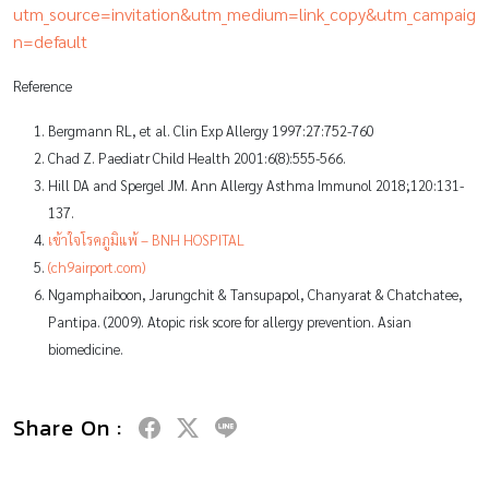
utm_source=invitation&utm_medium=link_copy&utm_campaig
n=default
Reference
Bergmann RL, et al. Clin Exp Allergy 1997:27:752-760
Chad Z. Paediatr Child Health 2001:6(8):555-566.
Hill DA and Spergel JM. Ann Allergy Asthma Immunol 2018;120:131-
137.
เข้าใจโรคภูมิแพ้ – BNH HOSPITAL
(ch9airport.com)
Ngamphaiboon, Jarungchit & Tansupapol, Chanyarat & Chatchatee,
Pantipa. (2009). Atopic risk score for allergy prevention. Asian
biomedicine.
Share On :