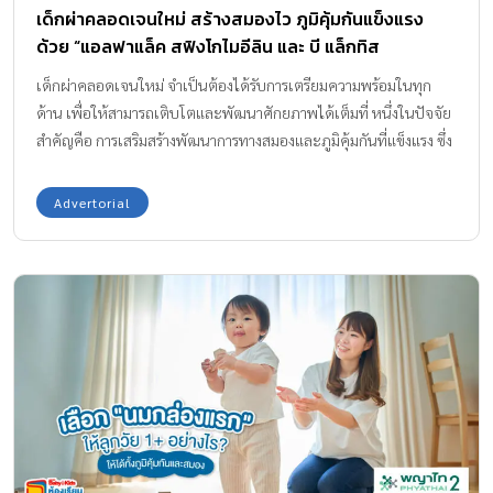
เด็กผ่าคลอดเจนใหม่ สร้างสมองไว ภูมิคุ้มกันแข็งแรง
บ้าง […]
ด้วย “แอลฟาแล็ค สฟิงโกไมอีลิน และ บี แล็กทิส
เด็กผ่าคลอดเจนใหม่ จำเป็นต้องได้รับการเตรียมความพร้อมในทุก
ด้าน เพื่อให้สามารถเติบโตและพัฒนาศักยภาพได้เต็มที่ หนึ่งในปัจจัย
สำคัญคือ การเสริมสร้างพัฒนาการทางสมองและภูมิคุ้มกันที่แข็งแรง ซึ่ง
จะช่วยให้พวกเขาสามารถเรียนรู้และปรับตัวต่อการเปลี่ยนแปลงต่างๆ
ได้อย่างมีประสิทธิภาพ Amarin Baby And Kids จะพาคุณพ่อคุณแม่ไป
Advertorial
ทำความรู้จักกับสารอาหารสำคัญและองค์ประกอบทางโภชนาการอย่าง
แอลฟาแล็ค หรือแอลฟา-แล็คตัลบูมิน (Alpha-lactalbumin) สฟิงโก
ไมอีลิน (Sphingomyelin) และ บีแล็กทีส (B. lactis) ที่มีส่วนช่วยใน
การพัฒนาสมองและเสริมสร้างภูมิคุ้มกันของเด็กผ่าคลอดเจนใหม่กัน
ค่ะ แม่ผ่าคลอดต้องรู้! เริ่มต้นตั้งแต่แรกดีมีชัยไปกว่าครึ่ง เพื่อ
พัฒนาการลูกน้อย การคลอดลูกเป็นช่วงเวลาสำคัญในชีวิตของคุณแม่
ทุกคน โดยเฉพาะคุณแม่ที่ผ่าคลอด อาจมีความกังวลเกี่ยวกับ
พัฒนาการของลูกน้อย เนื่องจากวิธีการคลอดที่แตกต่างจากการคลอด
ธรรมชาติ มาดูกันสักนิดค่ะว่าความแตกต่างของการคลอดธรรมชาติ
และการผ่าคลอดนั้นส่งผลอย่างไรกับลูกน้อย เด็กคลอดธรรมชาติ ลูก