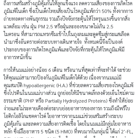
ถึงการเสริมสร้างภูมิคุ้มกันให้ลูกแข็งแรง ลดความเสี่ยงของการเกิดโรค
ภูมิแพ้ในเด็ก ซึ่งเป็นเด็กไทยเสี่ยงเป็นโรคภูมิแพ้กว่า 50% ทั้งจากการ
ถ่ายทอดทางพันธุกรรม รวมถึงปัจจัยกระตุ้นให้โรครุนแรงขึ้นจากสิ่ง
แวดล้อม เช่น ฝุ่น PM 2.5 หรือฝุ่นละอองขนาดไม่เกิน 2.5
ไมครอน ที่สามารถแทรกซึมเข้าไปในถุงลมและดูดซึมสู่กระแสเลือด
นำมาซึ่งอันตรายต่อระบบทางเดินหายใจ ทั้งหมดนี้จึงเป็นองค์
ประกอบของการเกิดโรคภูมิแพ้และปัจจัยที่กระตุ้นให้โรคภูมิแพ้มี
อาการหนักขึ้น
การให้นมแม่อย่างน้อย 6 เดือน หรือนานที่สุดเท่าที่จะทำได้ จะช่วย
ให้คุณแม่สามารถป้องกันภูมิแพ้ในเด็กได้ด้วย เนื่องจากนมแม่มี
คุณสมบัติ hypoallergenic (H.A.) ที่ช่วยลดความเสี่ยงของโรคภูมิแพ้
ซึ่งโปรตีนในนมแม่บางส่วน ถูกย่อยให้มีขนาดเล็กลงด้วยเอ็นไซม์ตาม
ธรรมชาติ (PHP หรือ Partially Hydrolyzed Proteins) ซึ่งทำให้ย่อย
ง่ายและไม่ระคายเคืองต่อระบบย่อยอาหารของทารก รวมถึงมีพรีไบ
โอติกโอลิโกแซคคาไรด์ ใยอาหารจากนมแม่ช่วยเสริมสร้างระบบ
ภูมิคุ้มกัน และลดความเสี่ยงการติดเชื้อ โดยในนมแม่มีกลุ่มใยอาหาร
หลัก ซึ่งมีใยอาหาร 5 ชนิด (5 HMO) ที่พบมากในกลุ่มนี้ ได้แก่ 2′-FL,