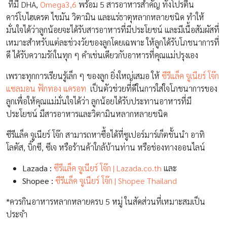
ที่มี DHA,
Omega3,6
พร้อม 5 สารอาหารสำคัญ ทั้งโปรตีน
คาร์โบไฮเดรต ไขมัน วิตามิน และแร่ธาตุหลากหลายชนิด ทำให้
มั่นใจได้ว่าลูกน้อยจะได้รับสารอาหารที่มีประโยชน์ และมีเนื้อสัมผัสที่
เหมาะสำหรับแต่ละช่วงวัยของลูกโดยเฉพาะ ให้ลูกได้รับโภชนาการที่
ดี ได้รับความรักในทุก ๆ คำเช่นเดียวกับอาหารที่คุณแม่ปรุงเอง
เพราะทุกการเรียนรู้เล็ก ๆ ของลูก ยิ่งใหญ่เสมอ ให้
ซีรีแล็ค จูเนียร์ โจ๊ก
แซลมอน ฟักทอง แครอท
เป็นตัวช่วยที่ดีในการใส่ใจโภชนาการของ
ลูกเพื่อให้คุณแม่มั่นใจได้ว่า ลูกน้อยได้รับประทานอาหารที่มี
ประโยชน์ มีสารอาหารและวิตามินหลากหลายชนิด
ซีรีแล็ค จูเนียร์ โจ๊ก สามารถหาซื้อได้ที่ซูเปอร์มาร์เก็ตชั้นนำ อาทิ
โลตัส, บิ๊กซี, ซีเจ หรือร้านค้าใกล้บ้านท่าน หรือช่องทางออนไลน์
Lazada :
ซีรีแล็ค จูเนียร์ โจ๊ก | Lazada.co.th
และ
Shopee :
ซีรีแล็ค จูเนียร์ โจ๊ก | Shopee Thailand
*ควรกินอาหารหลากหลายครบ 5 หมู่ ในสัดส่วนที่เหมาะสมเป็น
ประจำ