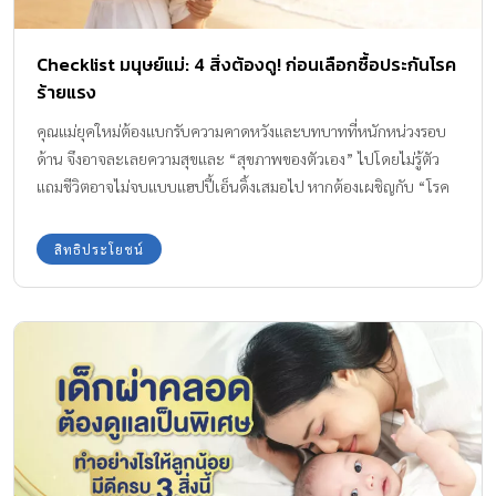
Checklist มนุษย์แม่: 4 สิ่งต้องดู! ก่อนเลือกซื้อประกันโรค
ร้ายแรง
คุณแม่ยุคใหม่ต้องแบกรับความคาดหวังและบทบาทที่หนักหน่วงรอบ
ด้าน จึงอาจละเลยความสุขและ “สุขภาพของตัวเอง” ไปโดยไม่รู้ตัว
แถมชีวิตอาจไม่จบแบบแฮปปี้เอ็นดิ้งเสมอไป หากต้องเผชิญกับ “โรค
ร้ายแรง” แบบไม่ทันตั้งตัวจนอาจกระทบการแผนเงินที่เคยมี และ
กระเทือนเงินออมของลูก บีแอลเอ ลองไลฟ์แคร์ แผนคุ้มครองที่ตอบ
สิทธิประโยชน์
โจทย์ยืดหยุ่นของครอบครัว ปกป้องสุขภาพแม่ และคุ้มครองความฝัน
ของลูกน้อยให้เดินต่อแบบไม่สะดุด โรคร้ายแรงที่ต้องรับการรักษาต่อ
เนื่องและใช้เวลานาน ประกันโรคร้ายแรงจึงกลายเป็น “ไฟต์บังคับ” ที่
คุณแม่ต้องมีติดตัวไว้ แต่จะเลือกอย่างไรให้คุ้มค่า มาเช็กไปพร้อมกัน
กับ 4 สิ่งสำคัญที่ต้องดู ก่อนตัดสินใจซื้อ เพื่อให้ได้ประกันที่เป็นตัวช่วย
ดูแลครอบครัวได้อย่างแท้จริง 4 Checklist คัดเลือกประกันโรคร้ายแรง
ฉบับมนุษย์แม่มือโปร Checklist ที่ 1: ต้องคุ้มครองโรคที่กระทบต่อการ
ดำเนินชีวิตในระยะยาว ประกันโรคร้ายแรงที่ดีต้องเน้นให้ความ
คุ้มครองกลุ่มโรคที่หากเกิดขึ้นแล้ว จะบั่นทอนความสามารถในการ