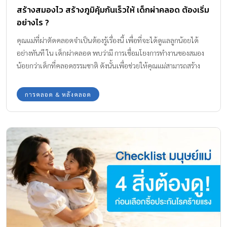
สร้างสมองไว สร้างภูมิคุ้มกันเร็วให้ เด็กผ่าคลอด ต้องเริ่ม
อย่างไร ?
คุณแม่ที่ผ่าตัดคลอดจำเป็นต้องรู้เรื่องนี้ เพื่อที่จะได้ดูแลลูกน้อยได้
อย่างทันที ใน เด็กผ่าคลอด พบว่ามี การเชื่อมโยงการทำงานของสมอง
น้อยกว่าเด็กที่คลอดธรรมชาติ ดังนั้นเพื่อช่วยให้คุณแม่สามารถสร้าง
สมองเรียนรู้ไว และสร้างภูมิคุ้มกันที่แข็งแรงให้กับลูกน้อยตั้งแต่แรก
คลอด กองบรรณาธิการ Amarin Baby & Kids มีคำแนะนำในการดูแล
การคลอด & หลังคลอด
เด็กผ่าคลอด มาฝากค่ะ