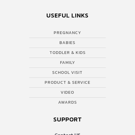
เติมเกี่ยวกับการที่ได้รับจุลินทรีย์จากแม่ว่า “ระหว่างที่คลอดธรรมชาติ
ทารกจะได้รับจุลินทรีย์มีชีวิตที่มีประโยชน์อย่าง แลคโตบาซิลัสจากช่อง
USEFUL LINKS
คลอดของแม่ผ่านทางจมูก ช่องปากและผิวหนัง จุลินทรีย์เหล่านี้จะไป
รวมตัวกันและเดินทางไปเติบโตต่อในลำไส้ของลูก ก่อเกิดเป็น
PREGNANCY
ภูมิคุ้มกันธรรมชาติ ลดความเสี่ยงต่อการเกิดภูมิแพ้ต่าง ๆ ซึ่งนั่นเป็น
เพียงข้อได้เปรียบหนึ่งเท่านั้น แต่ไม่ได้หมายความว่าเด็กผ่าคลอดจะมี
BABIES
สุขภาพอ่อนแอกว่าเด็กคลอดธรรมชาติ เพียงคุณแม่เสริมโภชนาการให้
TODDLER & KIDS
ลูกด้วยอาหารที่มีไมโครไบโอม ก็ช่วยสร้างสุขภาพที่ดีให้ลูกน้อยได้เช่น
FAMILY
กัน” Commensal MicroBiomeกุญแจเสริมแกร่งรอบด้านให้ เด็กผ่า
คลอด กุญแจสำคัญที่ช่วยเสริมให้เด็กผ่าคลอดมีสุขภาพแข็งแรง พร้อม
SCHOOL VISIT
เติบโต และพัฒนาการที่เหมาะสม คือการได้รับสารอาหารสำคัญตั้งแต่
PRODUCT & SERVICE
แรกเกิดอย่าง 2’FL (2’-Fucosyllactose) ใยอาหารธรรมชาติที่พบได้
VIDEO
มากที่สุดในนมแม่ ช่วยให้ลำไส้แข็งแรง ส่งเสริมจุลินทรีย์สุขภาพ และ
กระตุ้นภูมิคุ้มกัน และอีกหนึ่งกุญแจสำคัญคือ MFGM (Milk Fat […]
AWARDS
SUPPORT
Contact US