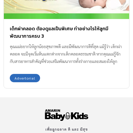
ทำงานของคุณแม่ หรือเป็นโรคที่ต้องการการดูแลต่อเนื่องยาวนานจน
กระทบต่อรายได้ของครอบครัว เช่น สมองเสื่อม (อัลไซเมอร์) หรือ
อัมพฤกษ์ อัมพาต (โรคหลอดเลือดสมอง) Checklist ที่ 2: มีแผนความ
เด็กผ่าคลอด ต้องดูแลเป็นพิเศษ ทำอย่างไรให้ลูกมี
คุ้มครองให้เลือกให้เหมาะกับทุกช่วงของชีวิต ครอบครัวในแต่ละช่วงมี
พัฒนาการครบ 3
ภาระทางการเงินและเป้าหมายไม่เหมือนกัน เช่น แม่ที่มีลูกวัยเรียนย่อม
มีความกังวลต่างจากแม่ที่ลูกโตแล้ว แผนประกันโรคร้ายแรงที่ดีจึงต้องมี
คุณแม่อยากให้ลูกน้อยสุขภาพดี และมีพัฒนาการดีที่สุด แม้รู้ว่า เด็กผ่า
ความยืดหยุ่นสูง มีทางเลือกที่เปิดโอกาสให้คุณแม่เลือกระยะเวลาความ
คลอด จะมีจุดเริ่มต้นแตกต่างจากเด็กคลอดธรรมชาติ หากคุณแม่รู้จัก
คุ้มครองและรูปแบบผลประโยชน์ให้สอดคล้องกับความต้องการของตัว
กับสารอาหารสำคัญที่ช่วยเสริมพัฒนาการทั้งร่างกายและสมองให้ลูก
เองได้ Checklist ที่ 3: ต้องมีระบบช่วยเหลือที่ไม่ซ้ำเติมกันในยามเจ็บ
พร้อมเติบโตสมวัย การผ่าคลอดอาจเป็นสาเหตุที่ทำให้ลูกน้อยมี
ป่วย ในวันที่ตรวจเจอโรคร้ายแรง สิ่งที่แย่ที่สุดคือการที่คุณแม่ต้องควัก
สุขภาพไม่แข็งแรงเท่ากับเด็กคลอดธรรมชาติ เพราะในกระบวนการผ่า
Advertorial
เงินเก็บออกมารักษาตัว […]
คลอด ลูกจะไม่ได้รับจุลินทรีย์ชนิดดี (Gut-Microbiome) ผ่านช่อง
คลอดของแม่ ซึ่งมีบทบาทสำคัญในการสร้างภูมิคุ้มกันตั้งแต่แรกเกิด จึง
ทำให้ เด็กผ่าคลอด วัยแรกเกิดจนถึงสามขวบป่วยง่าย ป่วยบ่อย แถมยัง
มีความเสี่ยงต่อการเกิดภูมิแพ้และหอบหืด รวมถึงปัญหาเกี่ยวกับการ
หายใจ เพราะทารกไม่ได้ผ่านการรีดของเหลวออกจากปอดเหมือนกับ
การคลอดธรรมชาติ นายแพทย์ นพเมศฐ์ ศรีจารุสิทธิ์ สูตินารีแพทย์
ประจำแผนกสุขภาพสตรี โรงพยาบาลพริ้นซ์ สุวรรณภูมิ ให้ความรู้เพิ่ม
เพื่อลูกฉลาด ดี และ มีสุข