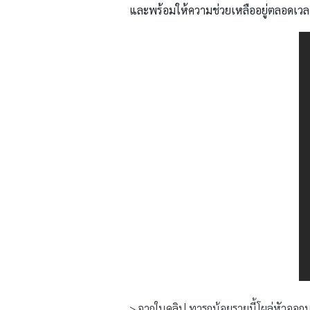
และพร้อมให้ความช่วยเหลืออยู่ตลอดเวลาห
> จากในคลิป ทารกน้อยรายนี้โผล่หัวออกมา