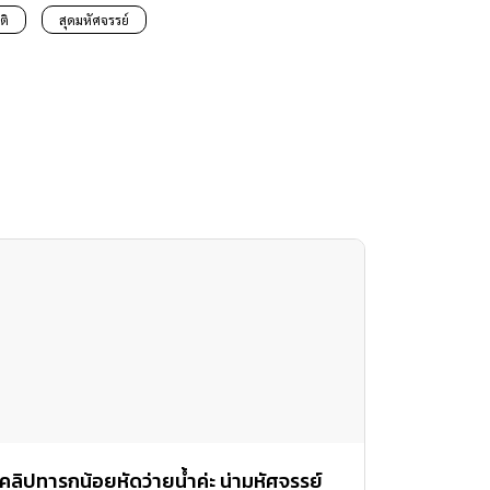
ติ
สุดมหัศจรรย์
คลิปทารกน้อยหัดว่ายน้ำค่ะ น่ามหัศจรรย์