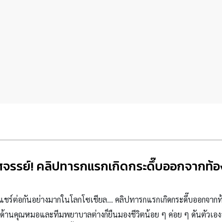
ศจรรย์! คลิปทารกแรกเกิดกระดึ๊บออกจากท้อ
ังถูกแชร์ต่อกันอย่างมากในโลกโซเชียล… คลิปทารกแรกเกิดกระดึ๊บออกจากท
ด้านคุณหมอและทีมพยาบาลต่างก็ยืนมองชีวิตน้อย ๆ ค่อย ๆ ดันตัวเอง