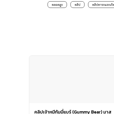
คลอดลูก
คลิป
คลิปทารกแรกเกิ
คลิปเจ้าหมีกัมมี่แบร์ (Gummy Bear) มาส