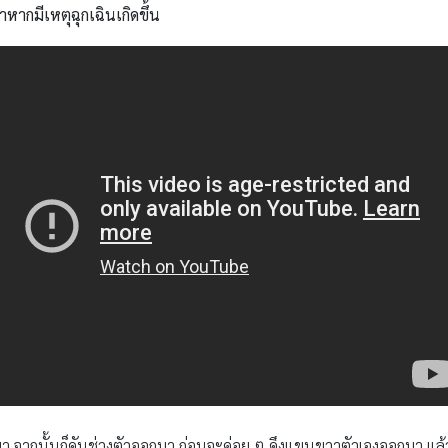
ากมีเหตุฉุกเฉินเกิดขึ้น
 จากนั้นก็ดันช่วงตัวออกมา ก่อนจะค่อย ๆ ดึงแขนขวาตัวเองออกมา แล้วก