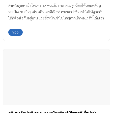
สำหรับคุณพ่อมือใหม่หลายๆคนแล้ว การกล่อมลูกน้อยให้นอนหลับดู
จะเป็นภาระกิจสุดโหดหินเลยทีเดียว! เพราะกว่าที่จะทำให้ให้ลูกหลับ
ได้ก็ต้องโอ๋กันอยู่นาน และยิ่งหนักเข้าไปใหญ่หากเด็กงอแง ทีนี้เล่นเอา
ไม่ได้หลับทั้งคืนแน่ๆ แต่ปัญหาเหล่านั้นจะหมดไป หากทุกคนได้มาดู
วิธีกล่อมลูกน้อยของคุณพ่อที่ชื่อว่า Nathan Dailo เค้าได้พบวิธีกล่อม
VDO
ลูกน้อยให้หลับด้วยเวลาอันรวดเร็ว(เร็วจริงๆ) ด้วยกระดาษทิชชู่เพียง
แผ่นเดียว เค้าใช้กระดาษทิชชู่ทำอะไร? ไปชมภาพกันค่ะ ขอบคุณ
ข้อมูลจาก : http://www.catdumb.com/how-to-put-a-baby-to-
sleep/ ขอบคุณคลิปวีดีโอจาก : Nathan Dailo
คลิปน่ารักน่าเอ็นดู ^_^ หนูน้อยร้องไห้โฮทุกที ที่แม่เล่า