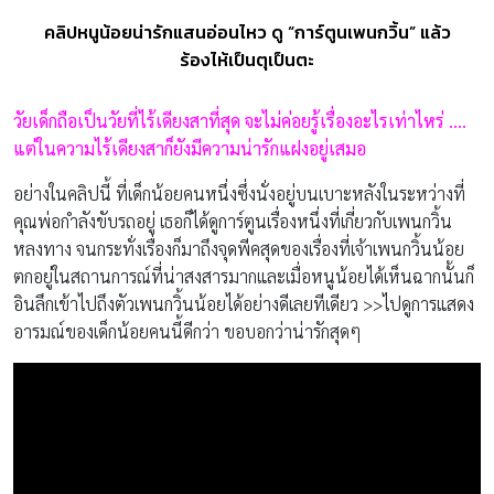
คลิปหนูน้อยน่ารักแสนอ่อนไหว ดู “การ์ตูนเพนกวิ้น” แล้ว
ร้องไห้เป็นตุเป็นตะ
วัยเด็กถือเป็นวัยที่ไร้เดียงสาที่สุด จะไม่ค่อยรู้เรื่องอะไรเท่าไหร่ ….
แต่ในความไร้เดียงสาก็ยังมีความน่ารักแฝงอยู่เสมอ
อย่างในคลิปนี้ ที่เด็กน้อยคนหนึ่งซึ่งนั่งอยู่บนเบาะหลังในระหว่างที่
คุณพ่อกำลังขับรถอยู่ เธอก็ได้ดูการ์ตูนเรื่องหนึ่งที่เกี่ยวกับเพนกวิ้น
หลงทาง จนกระทั่งเรื่องก็มาถึงจุดพีคสุดของเรื่องที่เจ้าเพนกวิ้นน้อย
ตกอยู่ในสถานการณ์ที่น่าสงสารมากและเมื่อหนูน้อยได้เห็นฉากนั้นก็
อินลึกเข้าไปถึงตัวเพนกวิ้นน้อยได้อย่างดีเลยทีเดียว >>ไปดูการแสดง
อารมณ์ของเด็กน้อยคนนี้ดีกว่า ขอบอกว่าน่ารักสุดๆ