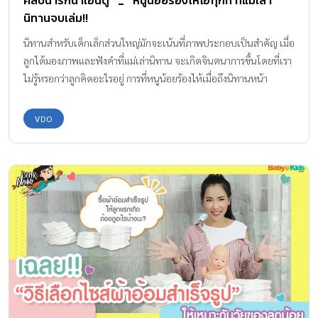
นิทานจบเล่ม!!
นิทานสำหรับเด็กเล็กส่วนใหญ่มักจะเน้นที่ภาพประกอบเป็นสำคัญ เมื่อ
ลูกได้มองภาพและฟังคำที่แม่เล่านิทาน จะเกิดจินตนาการขึ้นโดยที่เรา
ไม่รู้หรอกว่าลูกคิดอะไรอยู่ การที่หนูน้อยร้องไห้เมื่อถึงนิทานหน้า
สุดท้ายคงไม่ใช่เพราะนิทานจบเศร้า แต่เป็นเพราะหนูน้อยอาจจะมีจิต
นาการของตัวเองที่สนุกอยู่ในขณะนั้น และอยากฟังต่อเรื่อยๆ จนไม่
VDO
อยากให้จบ ….เช่นหนูน้อยนักอ่านวัยเพียง 10 เดือนคนนี้ น่าเอ็นดูมาก
มีความสุขทุกครั้งเมื่อคุณพ่อคุณแม่อ่านหนังสือให้ฟัง แต่พอจบถึงหน้า
สุดท้ายเมื่อไหร่ หนูน้อยก็ร้องไห้โฮทันที ไม่ใช่มีปฏิกิริยากับหนังสือเล่ม
เดิมเท่านั้น แต่เป็นอาการแบบนี้กับหนังสือทุกเล่ม! จะน่ารักน่าเอ็นดู
ขนาดไหน ไปชมคลิปกันเลยค่ะ คำแนะนำ : เด็กในช่วงวัย 1-3 ขวบ
เป็นช่วงที่สมองลูกกำลังพัฒนาสุดๆ การให้ลูกได้เรียนรู้กับสิ่งต่างๆ ด้วย
ตัวเอง และพ่อแม่ช่วยเสริมสิ่งต่างๆ ให้ลูก จะมีส่วนช่วยให้พัฒนาการ
ลูกเติบโตได้อย่างสมวัย โดยการอ่านหนังสือให้เด็กฟังนั้นถือตัวช่วย
กระตุ้นสมองรวมไปถึงเสริมสร้างพัฒนาการให้กับเด็กได้ โดยผู้
เชี่ยวชาญเผยว่าผู้ปกครองควรอ่านหนังสือให้ลูกฟังตั้งแต่แรกเกิด เพื่อ
ให้พวกเขาได้เรียนรู้คำศัพท์และฝึกทักษะการสื่อสาร ขอบคุณคลิป