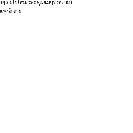
ากๆเลยใช่ไหมล่ะค่ะ คุณแม่ๆทั้งหลายก็
พงอีกด้วย