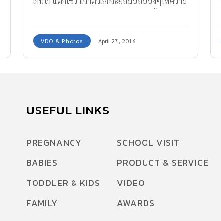
เก็บไว้ แต่ก็ใช่ว่าเจ้าตัวเล็กจะยอมนอนนิ่งๆให้ความ
รวมมือเสมอไป เหมือนกับภาพถ่ายเชตนี้ ที่ในขณะ
ช่างภาพกำลังจะกดชัตเอตร์ กับมุมดีๆ แสงสีสวยๆ
VDO & Photos
April 27, 2016
ดันไปตรงกับจังหวะที่เจ้าเบบี้ตัวน้อยปล่อยปุ๊เล็ก ปุ๊
ใหญ่ออกมาพร้อม กับเสียงแชะพอดี…จะฮาและน่า
รักแค่ไปชมภาพกันเลยค่ะ ขอบคุณภาพ
จาก http://board.postjung.com/961764.html
USEFUL LINKS
PREGNANCY
SCHOOL VISIT
BABIES
PRODUCT & SERVICE
TODDLER & KIDS
VIDEO
FAMILY
AWARDS