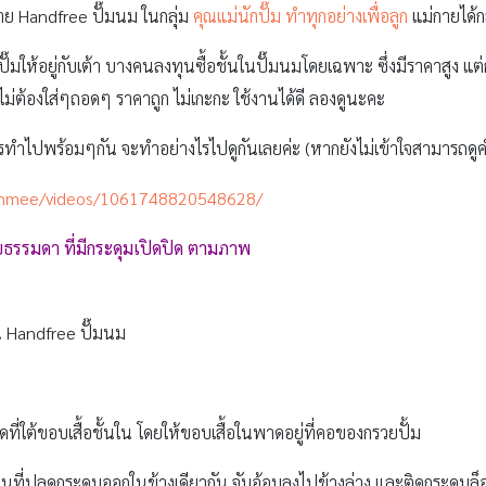
าย Handfree ปั๊มนม ในกลุ่ม
คุณแม่นักปั๊ม ทำทุกอย่างเพื่อลูก
แม่กายได้ก
ให้อยู่กับเต้า บางคนลงทุนซื้อชั้นในปั๊มนมโดยเฉพาะ ซึ่งมีราคาสูง แต่ก็
่ไม่ต้องใส่ๆถอดๆ ราคาถูก ไม่เกะกะ ใช้งานได้ดี ลองดูนะคะ
ารทำไปพร้อมๆกัน จะทำอย่างไรไปดูกันเลยค่ะ (หากยังไม่เข้าใจสามารถด
isnmee/videos/1061748820548628/
บธรรมดา ที่มีกระดุมเปิดปิด ตามภาพ
น Handfree ปั๊มนม
ี่ใต้ขอบเสื้อชั้นใน โดยให้ขอบเสื้อในพาดอยู่ที่คอของกรวยปั้ม
้อในที่ปลดกระดุมออกในข้างเดียวกัน จับอ้อมลงไปข้างล่าง และติดกระดุมล็