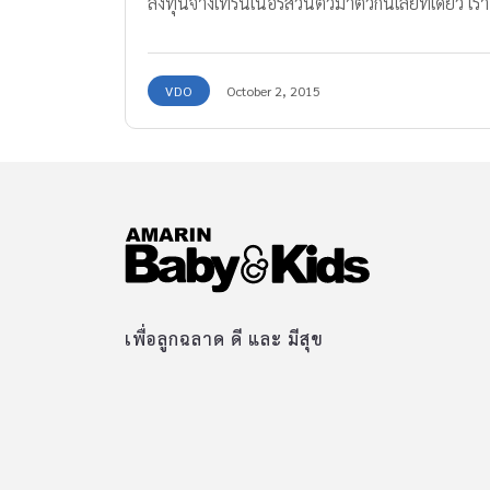
ลงทุนจ้างเทรนเนอร์ส่วนตัวมาติวกันเลยทีเดียว เรา
มีคลิปวีดีโอ Workout Plan ของคุณพ่อมาฝากค่ะ
โดยใน Workout Plan จะมีเจ้าตัวน้อยคอย
VDO
October 2, 2015
เทรนเนอร์ และให้กำลังใจอยู่ข้างๆ หากใครสนใจจะ
ดูเป็นตัวอย่างก็ได้นะคะ ดูๆไปแล้วไม่รู้ว่าใครเป็น
คนได้ออกกำลังกาย หรือใครเทรนใครกันแน่ จะน่า
รักขนาดไหน ไปดูกันเลยค่ะ
https://www.facebook.com/FatherlyHQ/video
s/860679500651860/ ขอบคุณคลิปวีดีโอจาก :
Fan page Fatherly
เพื่อลูกฉลาด ดี และ มีสุข