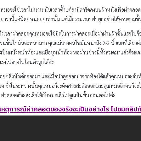
ณหมอจะใช้เวลาไม่นาน นับเวลาตั้งแต่ลงมีดกรีดลงบนผิวหนังเพื่อผ่าคล
ว่านี้แค่นิดๆหน่อยๆเท่านั้น แต่เมื่อรวมเวลาทำทุกอย่างให้ครบตามข
ึงเวลาผ่าคลอดคุณหมอจะใช้มีดในการผ่าคลอดเมื่อผ่าผ่านผิวชั้นแรกไปก็จะ
่อ้วนชั้นไขมันจะหนามาก คุณแม่บางคนไขมันหนาถึง 2-3 นิ้วเลยที่เดียวค
ไปก็จะเป็นผนังหน้าท้องและเยื่อบุหน้าท้อง พอผ่านช่วงนี้ทั้งหมดมาแล้วก
แรงไปอาจไปโดนตัวลูกได้ค่ะ
อยๆดึงหัวเด็กออกมา และเมื่อนำลูกออกมาจากท้องได้แล้วคุณหมอจะจับหัวเด็
ซึ่งในระหว่างนั้นคุณหมอก็จะตัดสายสะดือออกและคุณหมออีกคนก็จะใ
หมอทำคลอดก็จะส่งเด็กให้กับหมอเด็กไปดูแลในขั้นตอนต่อไปค่ะ
วเหตุการณ์ผ่าคลอดของจริงจะเป็นอย่างไร ไปชมคลิปก