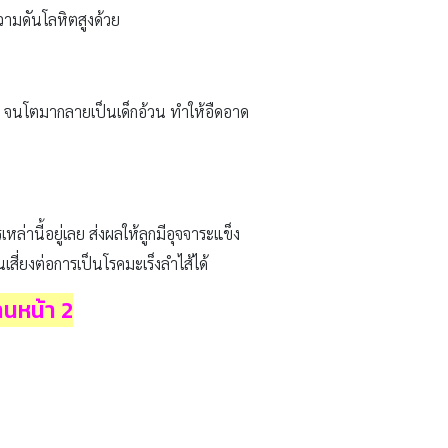
วามดันโลหิตสูงด้วย
็ว จนโตมากลายเป็นเด็กอ้วน ทำให้อืดอาด
านี้อยู่เลย ส่งผลให้ลูกมีอุจจาระแข็ง
ี่ยงต่อการเป็นโรคมะเร็งลำไส้ได้
่านหน้า 2