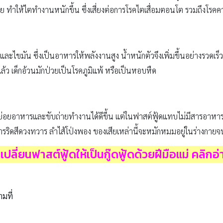
 ทำให้ไตทำงานหนักขึ้น ซึ่งเสี่ยงต่อการโรคไตเสื่อมตอนโต รวมถึงโรคค
ะไขมัน ซึ่งเป็นอาหารให้พลังงานสูง น้ำหนักตัวจึงเพิ่มขึ้นอย่างรวดเร
้ว เด็กอ้วนมักป่วยเป็นโรคภูมิแพ้ หรือเป็นหอบหืด
ยอาหารและขับถ่ายทำงานได้ดีขึ้น แต่ในฟาสต์ฟู้ดแทบไม่มีสารอาหารเหล่
ิดสีดวงทวาร ลำไส้โป่งพอง ของเสียเหล่านี้จะหมักหมมอยู่ในร่างกายจนเส
เปลี่ยนฟาสต์ฟู้ดให้เป็นกู๊ดฟู้ดด้วยฝีมือแม่ คลิกอ
ามที่