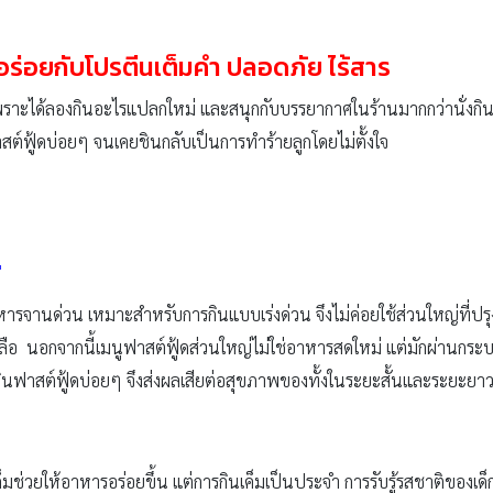
 อร่อยกับโปรตีนเต็มคำ ปลอดภัย ไร้สาร
าะได้ลองกินอะไรแปลกใหม่ และสนุกกับบรรยากาศในร้านมากกว่านั่งกินข้
าสต์ฟู้ดบ่อยๆ จนเคยชินกลับเป็นการทำร้ายลูกโดยไม่ตั้งใจ
ี
อาหารจานด่วน เหมาะสำหรับการกินแบบเร่งด่วน จึงไม่ค่อยใช้ส่วนใหญ่ที่ป
ือ นอกจากนี้เมนูฟาสต์ฟู้ดส่วนใหญ่ไม่ใช่อาหารสดใหม่ แต่มักผ่านกระบว
กินฟาสต์ฟู้ดบ่อยๆ จึงส่งผลเสียต่อสุขภาพของทั้งในระยะสั้นและระยะยาว 
็มช่วยให้อาหารอร่อยขึ้น แต่การกินเค็มเป็นประจำ การรับรู้รสชาติของเด