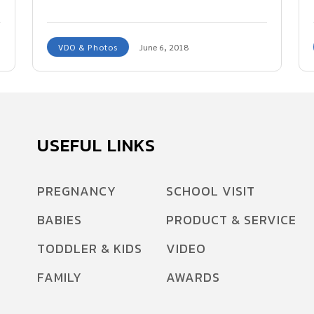
อาหารญี่ปุ่น กันเลยค่า
VDO & Photos
June 6, 2018
USEFUL LINKS
PREGNANCY
SCHOOL VISIT
BABIES
PRODUCT & SERVICE
TODDLER & KIDS
VIDEO
FAMILY
AWARDS