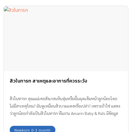
สิวในทารก สาเหตุและอาการที่ควรระวัง
สิวในทารก คุณแม่เคยสังเกตเห็นตุ่มหรือผื่นผุดเต็มหน้าลูกน้อยโดย
ไม่มีสาเหตุไหม? มันดูเหมือนสิวบวมแดงหรือเปล่า? เพราะถ้าใช่ แสดง
ว่าลูกน้อยกำลังเป็นสิวในทารก ทีมงาน Amarin Baby & Kids มีข้อมูล
เกี่ยวกับ สิวในทารก พร้อมคำแนะนำที่ถูกต้องในการดูแลผิวลูกน้อยวัย
ทารกเมื่อเป็นสิว มาแนะนำกันค่ะ
Newborn 0-3 month