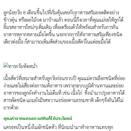
ลูกน้อยวัย 8 เดือนขึ้นไปที่เริ่มคุ้นเคยกับอาหารเสริมยอดฮิตอย่าง
ข้าวตุ๋น หรือผลไม้บด มาบ้างแล้ว ตอนนี้ถึงเวลาที่คุณแม่จะให้ลูกได้
ลิ้มรสอาหารใหม่ๆเพิ่มเติม เพื่อเตรียมตัวให้พร้อมสำหรับการกิน
อาหารหลากหลายเมื่อโตขึ้น นอกจากการให้อาหารเสริมเพียงชนิด
เดียวต่อมื้อ ก็สามารถเพิ่มสัดส่วนของเนื้อสัตว์ในแต่ละมื้อได้
เนื้อสัตว์ที่เหมาะสำหรับลูกวัยก่อนขวบปี คุณแม่ควรเลือกชนิดที่ย่อย
ง่ายและไม่เสี่ยงต่อการแพ้อาหาร เพราะระบบภูมิต้านทานและย่อย
อาหารของลูกยังทำงานไม่เต็มที่ เช่น เนื้อไก่ ซึ่งนำมาปรุงอาหารได้
สารพัดชนิด แถมยังมีรสหวานอร่อยตามธรรมชาติ เด็กๆจึงกินได้ไม่
ยากด้วย
คุณค่าจากแครอท
แค่กินก็ได้ประโยชน์
แครอทเป็นหนึ่งในผักชนิดหัว ที่นิยมนำมาทำอาหารแทบทุก