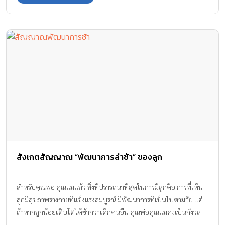
สังเกตสัญญาณ “พัฒนาการล่าช้า” ของลูก
สำหรับคุณพ่อ คุณแม่แล้ว สิ่งที่ปรารถนาที่สุดในการมีลูกคือ การที่เห็น
ลูกมีสุขภาพร่างกายที่แข็งแรงสมบูรณ์ มีพัฒนาการที่เป็นไปตามวัย แต่
ถ้าหากลูกน้อยเติบโตได้ช้ากว่าเด็กคนอื่น คุณพ่อคุณแม่คงเป็นกังวล
อยู่ไม่ใช่น้อย มาทำความรู้จัก และเรียนรู้เรื่อง สัญญาณพัฒนาการช้า