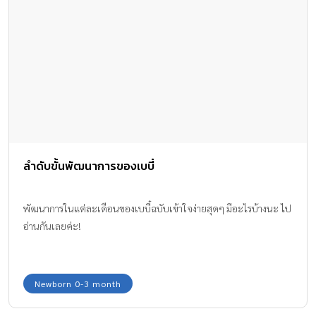
ลำดับขั้นพัฒนาการของเบบี๋
พัฒนาการในแต่ละเดือนของเบบี๋ฉบับเข้าใจง่ายสุดๆ มีอะไรบ้างนะ ไป
อ่านกันเลยค่ะ!
Newborn 0-3 month