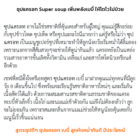
ซุปแครอท Super soup เพิ่มพลังเบบี๋ ให้โตไวไม่ป่วย
ซุปแครอท
อาจไม่ใช่รสชาติที่คุ้นเคยสำหรับผู้ใหญ่ คุณแม่รู้สึกอร่อย
กับซุปข้าวโพด ซุปเห็ด หรือซุปมะกะโรนีมากกว่า แต่รู้หรือไม่ว่า
ซุป
แครอท
เป็นเมนูซูเปอร์ซุปที่เหมาะทำให้ลูกน้อยวัยเริ่มหม่ำได้ลิ้มลอง
เพราะนอกจากสีส้มสวยๆจะช่วยให้ดูน่ากินแล้ว แครอทยังเป็นแหล่ง
รวมสารอาหารชั้นเลิศทั้งวิตามิน เกลือแร่ และสารไฟโตนิวเทรียนส์
อีกด้วย
เชฟพี่หมีตั้งใจครีเอทสูตร
ซุปแครอท
เบบี๋ มาฝากคุณแม่ทุกคนที่มีลูก
วัย 8 เดือนขึ้นไป ซึ่งพร้อมจะเรียนรู้รสชาติอาหารใหม่ๆ และเริ่มกิน
เนื้อสัตว์ได้แล้ว ด้วยการผสมผสานรสชาติตามธรรมชาติของแครอ
ทเบบี๋หัวเล็กจิ๋ว เนื้อไก่ และนมแม่เข้าด้วยกัน แม่จึงไม่ต้องกลัวว่า ลูก
จะไม่ยอมกิน เพราะรสและกลิ่นจากนมแม่ช่วยให้หนูน้อยคุ้นเคยกับ
เมนูนี้เร็วขึ้นแน่นอน
สูตรซุปดีๆ ซุปแครอท เบบี๋ ลูกหัดหม่ำกินดี มีประโยชน์