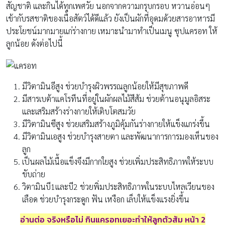
สัญชาติ และกินได้ทุกเพศวัย นอกจากความกรุบกรอบ หวานอ่อนๆ
เข้ากับรสชาติของเนื้อสัตว์ได้ดีแล้ว ยังเป็นผักที่อุดมด้วยสารอาหารมี
ประโยชน์มากมายแก่ร่างกาย เหมาะนำมาทำเป็นเมนู ซุปแครอท ให้
ลูกน้อย ดังต่อไปนี้
มีวิตามินอีสูง ช่วยบำรุงผิวพรรณลูกน้อยให้มีสุขภาพดี
มีสารเบต้าแคโรทีนที่อยู่ในผักผลไม้สีส้ม ช่วยต้านอนุมูลอิสระ
และเสริมสร้างร่างกายให้เติบโตสมวัย
มีวิตามินซีสูง ช่วยเสริมสร้างภูมิคุ้มกันร่างกายให้แข็งแกร่งขึ้น
มีวิตามินเอสูง ช่วยบำรุงสายตา และพัฒนาการการมองเห็นของ
ลูก
เป็นผลไม้เนื้อแข็งจึงมีกากใยสูง ช่วยเพิ่มประสิทธิภาพให้ระบบ
ขับถ่าย
วิตามินบี1และบี2 ช่วยพิ่มประสิทธิภาพในระบบไหลเวียนของ
เลือด ช่วยบำรุงกระดูก ฟัน เหงือก เล็บให้แข็งแรงยิ่งขึ้น
อ่านต่อ จริงหรือไม่ กินแครอทเยอะทำให้ลูกตัวส้ม หน้า 2