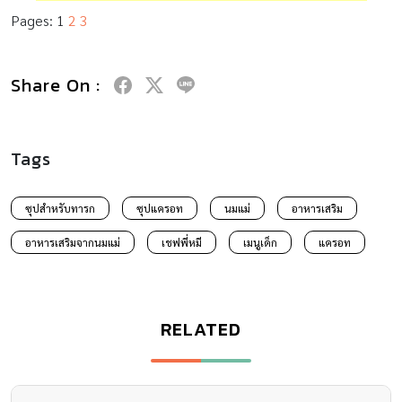
Pages:
1
2
3
Share On :
Tags
ซุปสำหรับทารก
ซุปแครอท
นมแม่
อาหารเสริม
อาหารเสริมจากนมแม่
เชฟพี่หมี
เมนูเด็ก
แครอท
RELATED