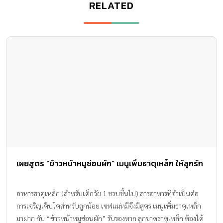
SUPPORT
Contact US
บริษัท เอเอ็มอี อิมเมจิเนทีฟ จำกัด
ในเครือ บริษัท อมรินทร์ คอร์เปอเรชั่นส์ จำกัด (มหาชน)
Tel : 0-2422-9999 ต่อ 4510
สนใจลงโฆษณากับเว็บไซต์ Amarin Baby&Kids
Tel : 02-422-9999 ต่อ 4775
Email :
abkofficial@amarin.co.th
Report an issue or send feedback
0-2422-9999 ต่อ 4180
(จันทร์ - ศุกร์ เวลา 09.00 - 18.00 น)
bdcx@amarin.co.th
Privacy Policy