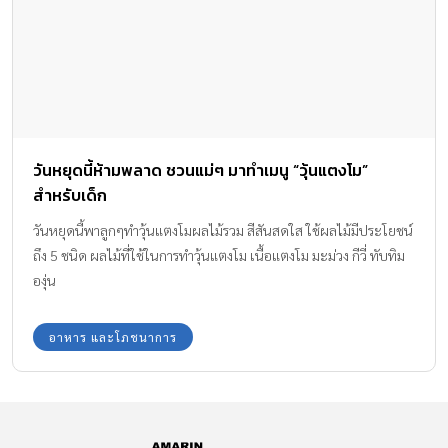
[…]
วันหยุดนี้ห้ามพลาด ชวนแม่ๆ มาทำเมนู “วุ้นแตงโม”
สำหรับเด็ก
วันหยุดนี้พาลูกๆทำวุ้นแตงโมผลไม้รวม สีสันสดใส ใช้ผลไม้มีประโยชน์
ถึง 5 ชนิด ผลไม้ที่ใช้ในการทำวุ้นแตงโม เนื้อแตงโม มะม่วง กีวี่ ทับทิม
องุ่น
อาหาร และโภชนาการ