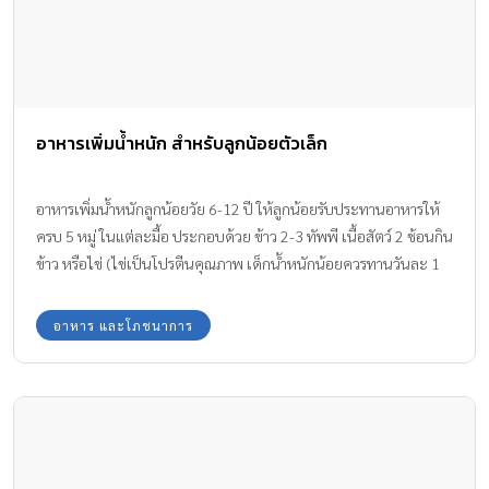
อาหารเพิ่มน้ำหนัก สำหรับลูกน้อยตัวเล็ก
อาหารเพิ่มน้ำหนักลูกน้อยวัย 6-12 ปี ให้ลูกน้อยรับประทานอาหารให้
ครบ 5 หมู่ ในแต่ละมื้อ ประกอบด้วย ข้าว 2-3 ทัพพี เนื้อสัตว์ 2 ช้อนกิน
ข้าว หรือไข่ (ไข่เป็นโปรตีนคุณภาพ เด็กน้ำหนักน้อยควรทานวันละ 1
ฟอง) ผัดผัก 1 ทัพพี ผลไม้ เช่น ส้ม 1 ผล หรือกล้วย 1 ผล หรือมะละกอ
4-5 ชิ้น หรือผลไม้อื่นๆ นม 1 แก้ว ถ้าลูกรับประทานอาหารได้น้อย ให้
อาหาร และโภชนาการ
แบ่งย่อยมื้ออาหาร อาจชวนลูกให้มีส่วนร่วมในการเตรียมอาหาร ให้ลอง
ชิม นั่งรับประทานพร้อมกับพ่อแม่อย่างสนุก พาลูกไปออกกำลังกาย วิ่ง
เล่น เมื่อลูกใช้พลังงานจะทำให้หิว รับประทานได้มากขึ้น ไม่ควรให้ลูก
รับประทานขนมกรุบกรอบ ลูกอมทอฟฟี่ หรือนม ก่อนมื้ออาหาร เพราะ
จะทำให้ลูกอิ่มเร็ว และรับประทานอาหารมื้อหลักน้อยลง เมื่อลูกรับ
ประทานอาหารน้อย ก็จะได้รับสารอาหารไม่เพียงพอ อาจขาดวิตามิน