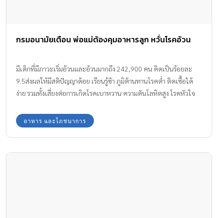
กรมอนามัยเตือน พ่อแม่ต้องคุมอาหารลูก หวั่นโรคอ้วน
มีเด็กที่มีภาวะเริ่มอ้วนและอ้วนมากถึง 242,900 คน คิดเป็นร้อยละ
9.5ส่งผลให้มีสติปัญญาด้อย เรียนรู้ช้า ภูมิต้านทานโรคต่ำ ติดเชื้อได้
ง่าย รวมทั้งเสี่ยงต่อการเกิดโรคเบาหวาน ความดันโลหิตสูง โรคหัวใจ
และหลอดเลือด
อาหาร และโภชนาการ