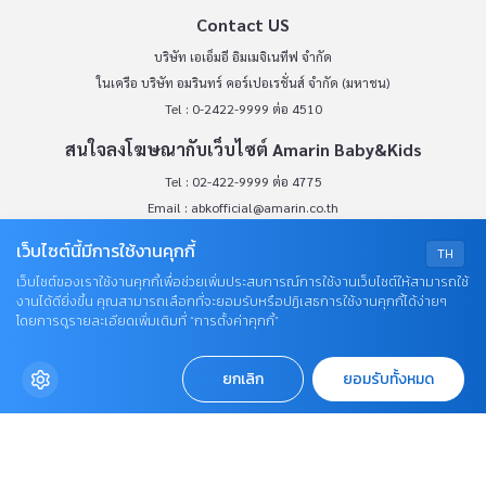
Contact US
บริษัท เอเอ็มอี อิมเมจิเนทีฟ จำกัด
ในเครือ บริษัท อมรินทร์ คอร์เปอเรชั่นส์ จำกัด (มหาชน)
Tel : 0-2422-9999 ต่อ 4510
สนใจลงโฆษณากับเว็บไซต์ Amarin Baby&Kids
Tel : 02-422-9999 ต่อ 4775
Email :
abkofficial@amarin.co.th
Report an issue or send feedback
เว็บไซต์นี้มีการใช้งานคุกกี้
TH
0-2422-9999 ต่อ 4180
เว็บไซต์ของเราใช้งานคุกกี้เพื่อช่วยเพิ่มประสบการณ์การใช้งานเว็บไซต์ให้สามารถใช้
งานได้ดียิ่งขึ้น คุณสามารถเลือกที่จะยอมรับหรือปฏิเสธการใช้งานคุกกี้ได้ง่ายๆ
(จันทร์ - ศุกร์ เวลา 09.00 - 18.00 น)
โดยการดูรายละเอียดเพิ่มเติมที่ “การตั้งค่าคุกกี้”
bdcx@amarin.co.th
Privacy Policy
ยกเลิก
ยอมรับทั้งหมด
OUR SOCIALS