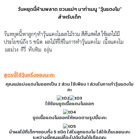
วันหยุดนี้ห้ามพลาด ชวนแม่ๆ มาทำเมนู “วุ้นแตงโม”
สำหรับเด็ก
วันหยุดนี้พาลูกๆทำวุ้นแตงโมผลไม้รวม สีสันสดใส ใช้ผลไม้มี
ประโยชน์ถึง 5 ชนิด ผลไม้ที่ใช้ในการทำวุ้นแตงโม เนื้อแตงโม
มะม่วง กีวี่ ทับทิม องุ่น
สูตรนี้ใช้วุ้นครึ่งซองนะคะ
คุณแม่แบ่งแตงโมออกเป็น 2 ส่วน ใช้เพียง 1 ส่วนในการทำวุ้นแตงโม
คะ
ใช้ช้อนขูดเนื้อแตงโมออก
ขูดเนื้อแตงโมออกให้หมดตามรูปนี้นะคะ
นำผลไม้ที่เด็กๆชอบทั้ง 5 ชนิด ใส่ในลูกแตงโม ใส่ให้เต็มเลยนะคะ
ระหว่างนี้คุณแม่ก็จะไปต้มวุ้นให้เดือดคะ