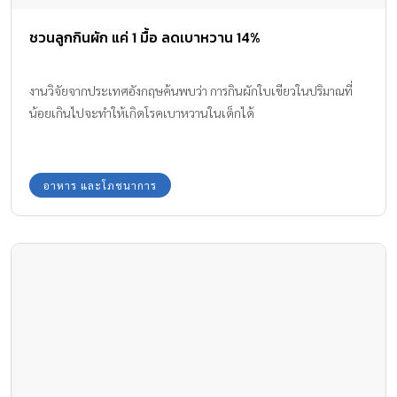
ชวนลูกกินผัก แค่ 1 มื้อ ลดเบาหวาน 14%
งานวิจัยจากประเทศอังกฤษค้นพบว่า การกินผักใบเขียวในปริมาณที่
น้อยเกินไปจะทำให้เกิดโรคเบาหวานในเด็กได้
อาหาร และโภชนาการ