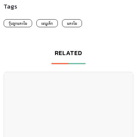
Tags
วุ้นลูกแตงโม
เมนูเด็ก
แตงโม
RELATED