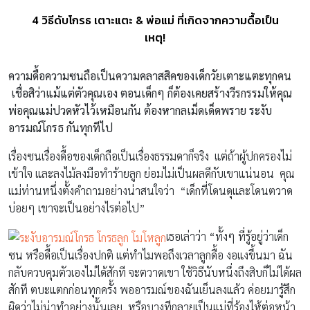
4 วิธีดับโกรธ เตาะแตะ & พ่อแม่ ที่เกิดจากความดื้อเป็น
เหตุ!
ความดื้อความซนถือเป็นความคลาสสิคของเด็กวัยเตาะแตะทุกคน
เชื่อสิว่าแม้แต่ตัวคุณเอง ตอนเด็กๆ ก็ต้องเคยสร้างวีรกรรมให้คุณ
พ่อคุณแม่ปวดหัวไว้เหมือนกัน ต้องหากลเม็ดเด็ดพราย ระงับ
อารมณ์โกรธ กันทุกทีไป
เรื่องซนเรื่องดื้อของเด็กถือเป็นเรื่องธรรมดาก็จริง แต่ถ้าผู้ปกครองไม่
เข้าใจ และลงไม้ลงมือทำร้ายลูก ย่อมไม่เป็นผลดีกับเขาแน่นอน คุณ
แม่ท่านหนึ่งตั้งคำถามอย่างน่าสนใจว่า “เด็กที่โดนดุและโดนตวาด
บ่อยๆ เขาจะเป็นอย่างไรต่อไป”
เธอเล่าว่า “ทั้งๆ ที่รู้อยู่ว่าเด็ก
ซน หรือดื้อเป็นเรื่องปกติ แต่ทำไมพอถึงเวลาลูกดื้อ งอแงขึ้นมา ฉัน
กลับควบคุมตัวเองไม่ได้สักที จะตวาดเขา ใช้วิธีนับหนึ่งถึงสิบก็ไม่ได้ผล
สักที ตบะแตกก่อนทุกครั้ง พออารมณ์ของฉันเย็นลงแล้ว ค่อยมารู้สึก
ผิดว่าไม่น่าทำอย่างนั้นเลย หรือบางทีกลายเป็นแม่ที่ร้องไห้ต่อหน้า