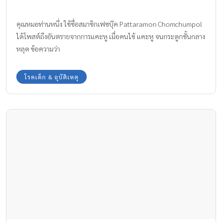
คุณหมอท่านหนึ่ง ใช้ชื่อสมาชิกเฟซบุ๊ค Pattaramon Chomchumpol
ได้โพสต์ถึงอันตรายจากการแคะหู เมื่อคนไข้ แคะหู จนกระดูกชั้นกลาง
หลุด ข้อความว่า
โรคเด็ก & อุบัติเหตุ