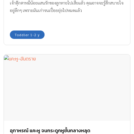
เจ้าตุ๊กตาหมีน้อยแสนรักของลูกหายไปเสียแล้ว คุณอาจจะรู้สึกสบายใจ
อยู่ลึกๆ เพราะมันเก่าจนเปื่อยยุ่ยไปหมดแล้ว
Toddler 1-2 y
อุทาหรณ์ แคะหู จนกระดูกหูชั้นกลางหลุด