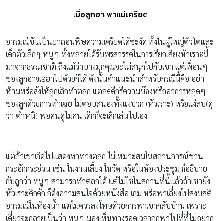
เมื่อลูกฮา พาแม่เครียด
อารมณ์ขันเป็นยาถอนพิษความเครียดได้ชะงัด ทั้งในผู้ใหญ่ตัวโตและ
เด็กตัวเล็กๆ หนูๆ ทั้งหลายได้รับพรสวรรค์ในการเรียกเสียงหัวเราะนี้
มาจากธรรมชาติ ถึงแม้ว่าบางมุกคุณจะไม่สนุกไปกับเขา แต่เพื่อนๆ
ของลูกอาจเฮฮาไปด้วยก็ได้ ดังนั้นคำแนะนำสำหรับกรณีนี้คือ อย่า
ห้ามหรือสั่งให้ลูกเลิกทำตลก แต่ลดดีกรีความบ๊องหรืออาการหลุดๆ
ของลูกด้วยการทำเฉย ไม่ตอบสนองทั้งแง่บวก (หัวเราะ) หรือแง่ลบ(ดุ
ว่า ตำหนิ) พอคนดูไม่สน เด็กก็จะเลิกเล่นไปเอง
แต่ถ้าเขาเกิดไปแสดงท่าทางตลก ไม่เหมาะสมในสถานการณ์ชวน
กระอักกระอ่วน เช่น ในงานเลี้ยง ในวัด หรือในห้องประชุม ก็อธิบาย
กับลูกว่า หนูๆ สามารถทำตลกได้ แต่ไม่ใช่ในสถานที่นี้แล้วถ้าเขายัง
หัวเราะคิกคัก ก็ดึงความสนใจด้วยหนังสือ เกม หรือพาเลี่ยงไปสงบสติ
อารมณ์ในห้องน้ำ แต่ไม่ควรลงโทษด้วยการพาเขากลับบ้าน เพราะ
เดี๋ยวจะกลายเป็นว่า หนูๆ มองเห็นทางรอดเวลาถูกพาไปที่ที่ไม่อยาก